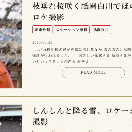
枝垂れ桜咲く祇園白川でほ
ロケ撮影
※未分類
ロケーション撮影
祇園白川
2015.03.28
しだれ桜や柳の緑が春風に揺れるなか ほのぼのと祇園
撮影が行われました。 お美しい花嫁さま 新郎さまが
いというスタッフの声も お幸せ…
→
READ MORE
しんしんと降る雪、ロケー
撮影