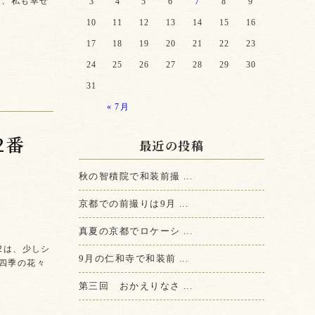
て、私も幸せ
3
4
5
6
7
8
9
10
11
12
13
14
15
16
17
18
19
20
21
22
23
24
25
26
27
28
29
30
31
« 7月
2番
最近の投稿
秋の智積院で和装前撮 ...
京都での前撮りは9月 ...
真夏の京都でロケーシ ...
12は、少しシ
9月の仁和寺で和装前 ...
四季の花々
第三回 おかえりなさ ...