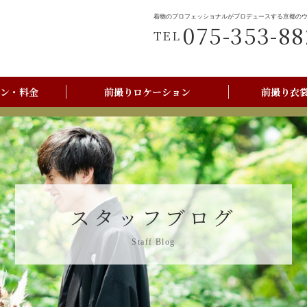
着物のプロフェッショナルがプロデュースする京都の
075-353-88
TEL
ン・料金
前撮りロケーション
前撮り衣
前撮りご利用の流れ
京都美翔苑店舗情報
スタッフブログ
Staff Blog