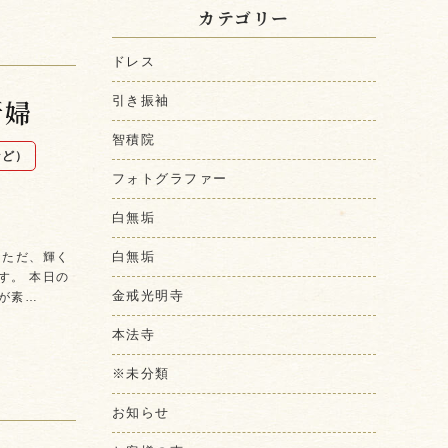
カテゴリー
ドレス
新婦
引き振袖
智積院
など）
フォトグラファー
白無垢
白無垢
 ただ、輝く
す。 本日の
金戒光明寺
が素…
本法寺
※未分類
お知らせ