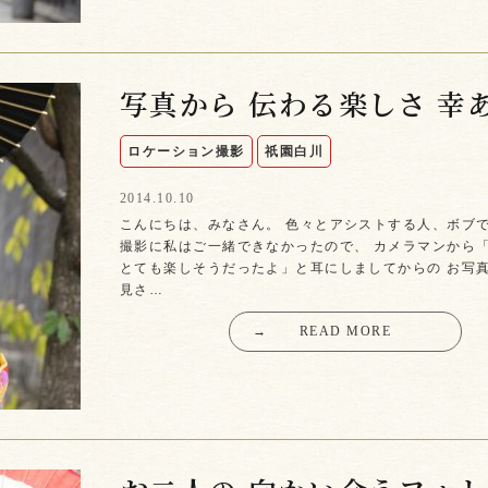
写真から 伝わる楽しさ 幸
ロケーション撮影
祇園白川
2014.10.10
こんにちは、みなさん。 色々とアシストする人、ボブで
撮影に私はご一緒できなかったので、 カメラマンから
とても楽しそうだったよ」と耳にしましてからの お写
見さ…
→
READ MORE