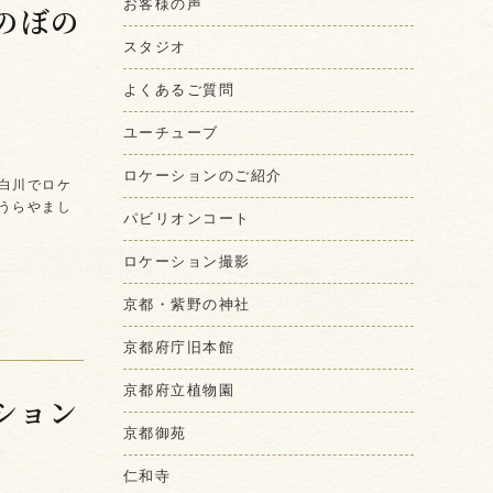
お客様の声
のぼの
スタジオ
よくあるご質問
ユーチューブ
ロケーションのご紹介
白川でロケ
うらやまし
パビリオンコート
ロケーション撮影
京都・紫野の神社
京都府庁旧本館
京都府立植物園
ション
京都御苑
仁和寺