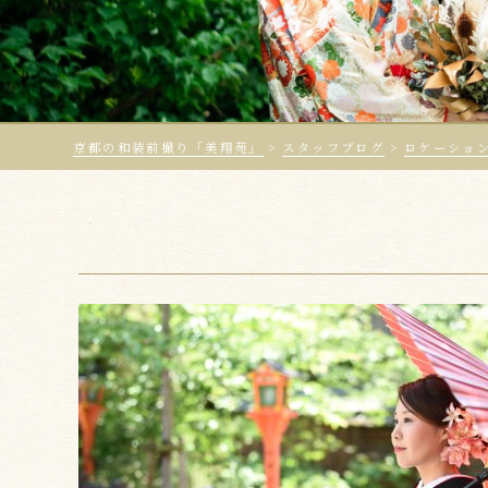
京都の和装前撮り「美翔苑」
>
スタッフブログ
>
ロケーショ