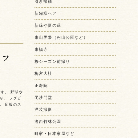
引き振袖
新婦様ヘア
新緑や夏の緑
東山界隈（円山公園など）
東福寺
イフ
桜シーズン前撮り
梅宮大社
正寿院
す。 野球や
毘沙門堂
が、 ラグビ
。 応援のス
洋装撮影
洛西竹林公園
町家・日本家屋など