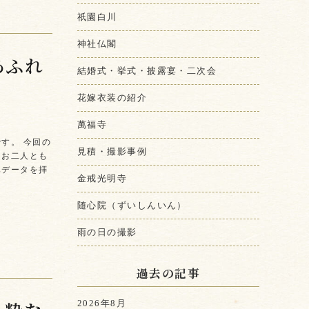
祇園白川
神社仏閣
あふれ
結婚式・挙式・披露宴・二次会
花嫁衣装の紹介
萬福寺
す。 今回の
見積・撮影事例
「お二人とも
真データを拝
金戒光明寺
随心院（ずいしんいん）
雨の日の撮影
過去の記事
2026年8月