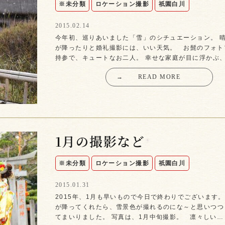
※未分類
ロケーション撮影
祇園白川
2015.02.14
今年初、巡りあいました「雪」のシチュエーション。 
が降ったりと婚礼撮影には、いい天気。 お髭のフォト
持参で、キュートなお二人。 幸せな家庭が目に浮かぶ
→
READ MORE
1月の撮影など
※未分類
ロケーション撮影
祇園白川
2015.01.31
2015年、1月も早いもので今日で終わりでございます。
が降ってくれたら、雪景色が撮れるのにな～と思いつつ
てまいりました。 写真は、1月中旬撮影。 凛々しい…