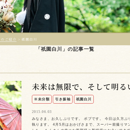
ンのご紹介
>
祇園白川
「祇園白川」の記事一覧
未来は無限で、そして明る
※未分類
引き振袖
祇園白川
2015.06.03
みなさま、お久しぶりです。 ボブです。 今日は久方ぶ
執ります。 4月5月はおかげさまで、スーパー前撮りマ