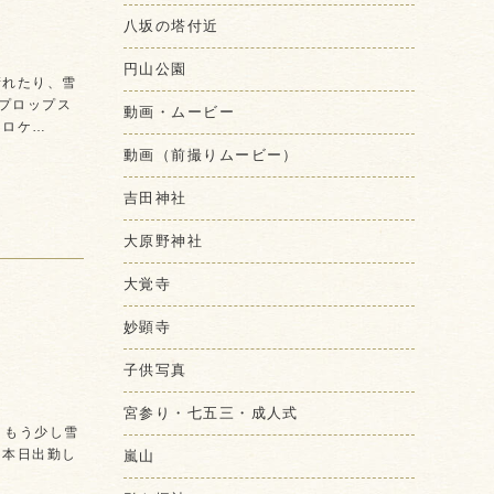
八坂の塔付近
円山公園
晴れたり、雪
プロップス
動画・ムービー
、ロケ…
動画（前撮りムービー）
吉田神社
大原野神社
大覚寺
妙顕寺
子供写真
宮参り・七五三・成人式
 もう少し雪
嵐山
 本日出勤し