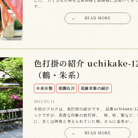
した。 たくさんの幸せな新郎様と新婦様にお会いでき
で…
→
READ MORE
色打掛の紹介 uchikake-1
（鶴・朱系）
※未分類
祇園白川
花嫁衣装の紹介
2015.05.11
今回のブログは、色打掛の紹介です。 品番uchikake-
ックですが、高貴な印象の色打掛。 桜、松、菊など、
に、古くは神鳥と考えられていた鶴。さらに金糸が…
→
READ MORE