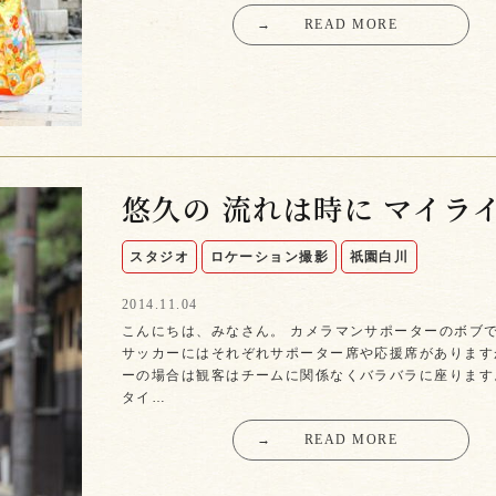
→
READ MORE
悠久の 流れは時に マイラ
スタジオ
ロケーション撮影
祇園白川
2014.11.04
こんにちは、みなさん。 カメラマンサポーターのボブで
サッカーにはそれぞれサポーター席や応援席があります
ーの場合は観客はチームに関係なくバラバラに座ります
タイ…
→
READ MORE