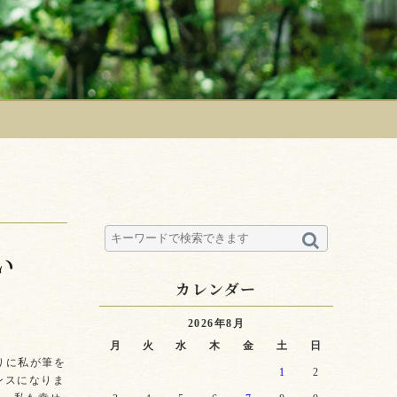
い
カレンダー
2026年8月
月
火
水
木
金
土
日
りに私が筆を
1
2
ンスになりま