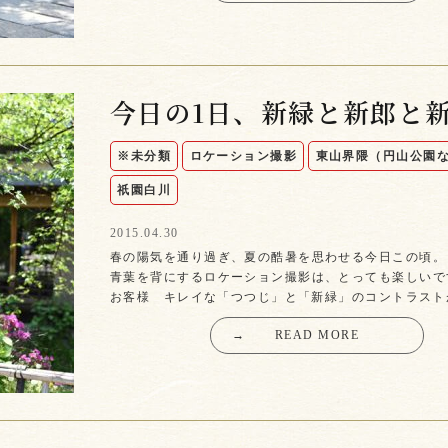
今日の1日、新緑と新郎と
※未分類
ロケーション撮影
東山界隈（円山公園
祇園白川
2015.04.30
春の陽気を通り過ぎ、夏の酷暑を思わせる今日この頃。
青葉を背にするロケーション撮影は、とっても楽しいで
お客様 キレイな「つつじ」と「新緑」のコントラスト
→
READ MORE