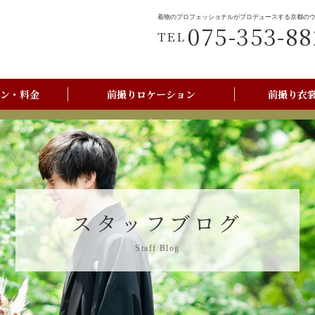
着物のプロフェッショナルがプロデュースする京都の
075-353-88
TEL
ン・料金
前撮りロケーション
前撮り衣
前撮りご利用の流れ
京都美翔苑店舗情報
スタッフブログ
Staff Blog