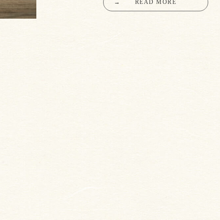
→
READ MORE