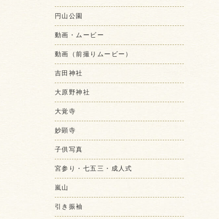
円山公園
動画・ムービー
動画（前撮りムービー）
吉田神社
大原野神社
大覚寺
妙顕寺
子供写真
宮参り・七五三・成人式
嵐山
引き振袖