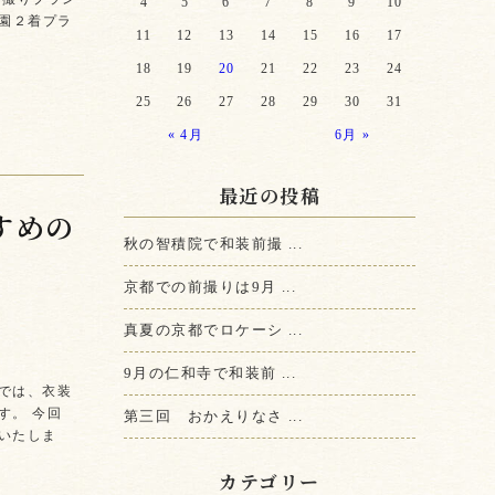
4
5
6
7
8
9
10
祇園２着プラ
11
12
13
14
15
16
17
18
19
20
21
22
23
24
25
26
27
28
29
30
31
« 4月
6月 »
最近の投稿
すめの
秋の智積院で和装前撮 ...
6
京都での前撮りは9月 ...
真夏の京都でロケーシ ...
9月の仁和寺で和装前 ...
では、衣装
す。 今回
第三回 おかえりなさ ...
いたしま
カテゴリー