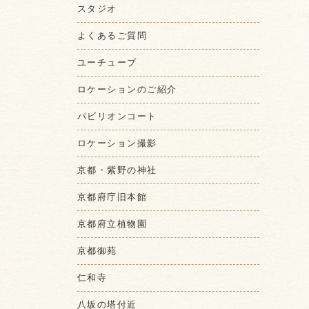
スタジオ
よくあるご質問
ユーチューブ
ロケーションのご紹介
パビリオンコート
ロケーション撮影
京都・紫野の神社
京都府庁旧本館
京都府立植物園
京都御苑
仁和寺
八坂の塔付近