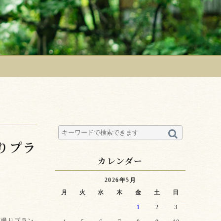
りプラ
カレンダー
2026年5月
月
火
水
木
金
土
日
1
2
3
前撮りプラン