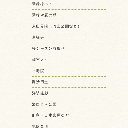
新婦様ヘア
新緑や夏の緑
東山界隈（円山公園など）
東福寺
桜シーズン前撮り
梅宮大社
正寿院
毘沙門堂
洋装撮影
洛西竹林公園
町家・日本家屋など
祇園白川