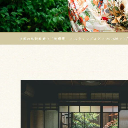
京都の和装前撮り「美翔苑」
>
スタッフブログ
>
2026年
>
5