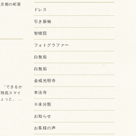
は京都の町屋
ドレス
引き振袖
智積院
フォトグラファー
白無垢
白無垢
金戒光明寺
 「できるか
本法寺
美翔苑スマイ
ちょっと。 …
※未分類
お知らせ
お客様の声