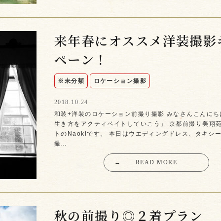
来年春にオススメ洋装撮影
ペーン！
※未分類
ロケーション撮影
2018.10.24
和装+洋装のロケーション前撮り撮影 みなさんこんにち
生き方をアクティベイトしていこう」 京都前撮り美翔
トのNaokiです。 本日はウエディングドレス、タキシ
撮…
→
READ MORE
秋の前撮り◎２着プラン