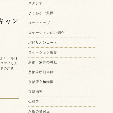
スタジオ
よくあるご質問
キャン
ユーチューブ
ロケーションのご紹介
パビリオンコート
ロケーション撮影
は！ 「毎日
京都・紫野の神社
苑スマイリス
ードの洋装
京都府庁旧本館
京都府立植物園
京都御苑
仁和寺
八坂の塔付近