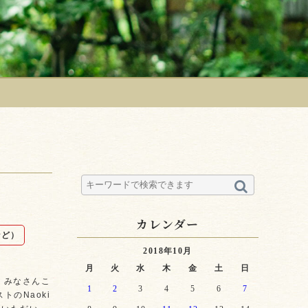
カレンダー
など）
2018年10月
月
火
水
木
金
土
日
 みなさんこ
1
2
3
4
5
6
7
トのNaoki