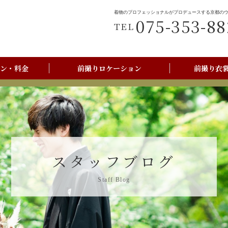
着物のプロフェッショナルがプロデュースする京都の
075-353-88
TEL
ン・料金
前撮りロケーション
前撮り衣
前撮りご利用の流れ
京都美翔苑店舗情報
スタッフブログ
Staff Blog