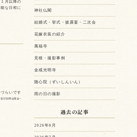
、１月以降の
可能な日程に
神社仏閣
結婚式・挙式・披露宴・二次会
花嫁衣装の紹介
萬福寺
見積・撮影事例
金戒光明寺
随心院（ずいしんいん）
りづらいです
雨の日の撮影
romuku-
過去の記事
2026年8月