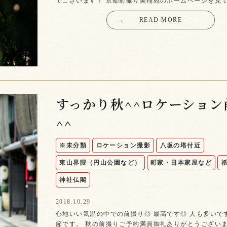
でございます！ 京都前撮り美翔苑のホームページを見
→
READ MORE
すっかり秋^^ロケーション
^^
※未分類
ロケーション撮影
八坂の塔付近
東山界隈（円山公園など）
町家・日本家屋など
神社仏閣
2018.10.29
心地いい気温の中での前撮り◎ 最高です◎ 人も多いで
節です。 秋の前撮りご予約満員御礼ありがとうございま