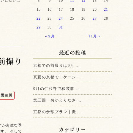
ていただい…
8
9
10
11
12
13
14
15
16
17
18
19
20
21
22
23
24
25
26
27
28
29
30
31
« 9月
11月 »
最近の投稿
前撮り
京都での前撮りは9月 ...
真夏の京都でロケーシ ...
9月の仁和寺で和装前 ...
祇園白川
第三回 おかえりなさ ...
京都の余韻プラン｜撮 ...
すが素敵な季
カテゴリー
す。 そして