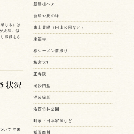
新婦様ヘア
新緑や夏の緑
を感じるには
東山界隈（円山公園など）
が抜群に似
撮り撮影をさ
東福寺
桜シーズン前撮り
梅宮大社
正寿院
き状況
毘沙門堂
洋装撮影
洛西竹林公園
町家・日本家屋など
ついて 年末
祇園白川