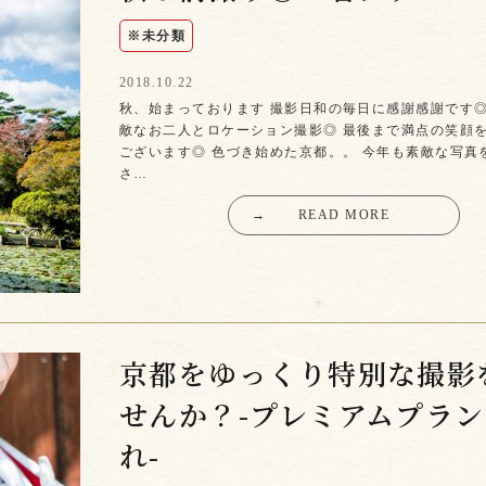
※未分類
2018.10.22
秋、始まっております 撮影日和の毎日に感謝感謝です◎
敵なお二人とロケーション撮影◎ 最後まで満点の笑顔
ございます◎ 色づき始めた京都。。 今年も素敵な写真
さ…
→
READ MORE
京都をゆっくり特別な撮影
せんか？-プレミアムプラ
れ-