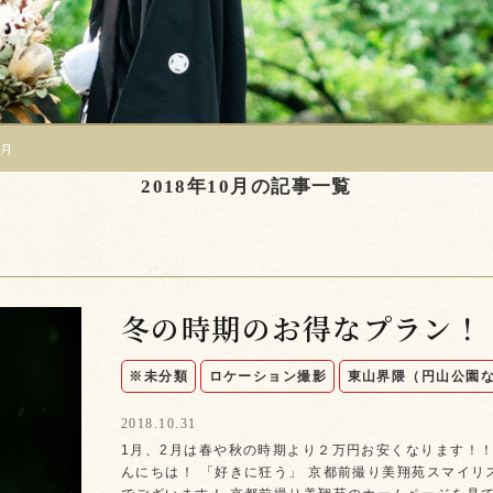
0月
2018年10月の記事一覧
冬の時期のお得なプラン！
※未分類
ロケーション撮影
東山界隈（円山公園
2018.10.31
1月、2月は春や秋の時期より２万円お安くなります！！
んにちは！ 「好きに狂う」 京都前撮り美翔苑スマイリス