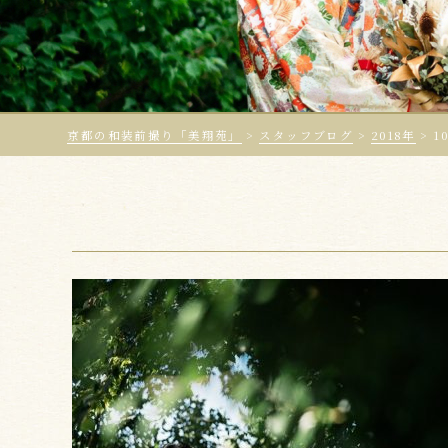
京都の和装前撮り「美翔苑」
>
スタッフブログ
>
2018年
>
1