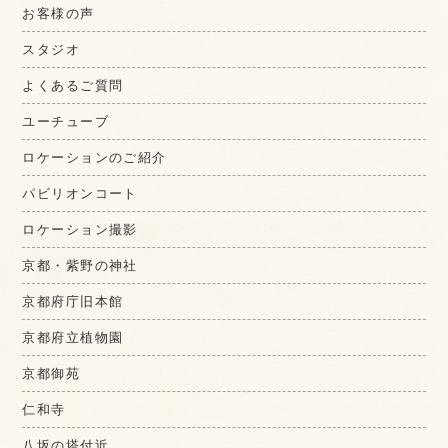
お客様の声
スタジオ
よくあるご質問
ユーチューブ
ロケーションのご紹介
パビリオンコート
ロケーション撮影
京都・紫野の神社
京都府庁旧本館
京都府立植物園
京都御苑
仁和寺
八坂の塔付近