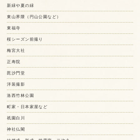
新緑や夏の緑
東山界隈（円山公園など）
東福寺
桜シーズン前撮り
梅宮大社
正寿院
毘沙門堂
洋装撮影
洛西竹林公園
町家・日本家屋など
祇園白川
神社仏閣