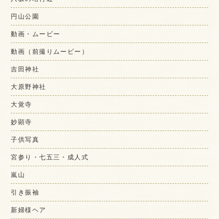
円山公園
動画・ムービー
動画（前撮りムービー）
吉田神社
大原野神社
大覚寺
妙顕寺
子供写真
宮参り・七五三・成人式
嵐山
引き振袖
新婦様ヘア