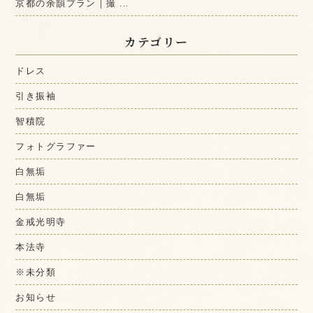
京都の余韻プラン｜撮 ...
カテゴリー
ドレス
引き振袖
智積院
フォトグラファー
白無垢
白無垢
金戒光明寺
本法寺
※未分類
お知らせ