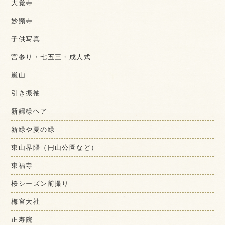
大覚寺
妙顕寺
子供写真
宮参り・七五三・成人式
嵐山
引き振袖
新婦様ヘア
新緑や夏の緑
東山界隈（円山公園など）
東福寺
桜シーズン前撮り
梅宮大社
正寿院