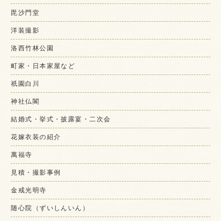
毘沙門堂
洋装撮影
洛西竹林公園
町家・日本家屋など
祇園白川
神社仏閣
結婚式・挙式・披露宴・二次会
花嫁衣装の紹介
萬福寺
見積・撮影事例
金戒光明寺
随心院（ずいしんいん）