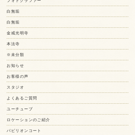
フォトグラファー
白無垢
白無垢
金戒光明寺
本法寺
※未分類
お知らせ
お客様の声
スタジオ
よくあるご質問
ユーチューブ
ロケーションのご紹介
パビリオンコート