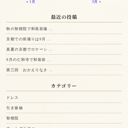
« 1月
3月 »
最近の投稿
秋の智積院で和装前撮 ...
京都での前撮りは9月 ...
真夏の京都でロケーシ ...
9月の仁和寺で和装前 ...
第三回 おかえりなさ ...
カテゴリー
ドレス
引き振袖
智積院