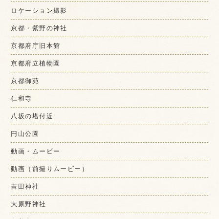
ロケーション撮影
京都・紫野の神社
京都府庁旧本館
京都府立植物園
京都御苑
仁和寺
八坂の塔付近
円山公園
動画・ムービー
動画（前撮りムービー）
吉田神社
大原野神社