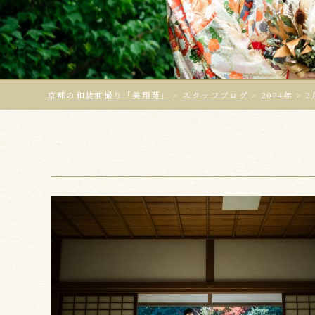
京都の和装前撮り「美翔苑」
>
スタッフブログ
>
2024年
>
2