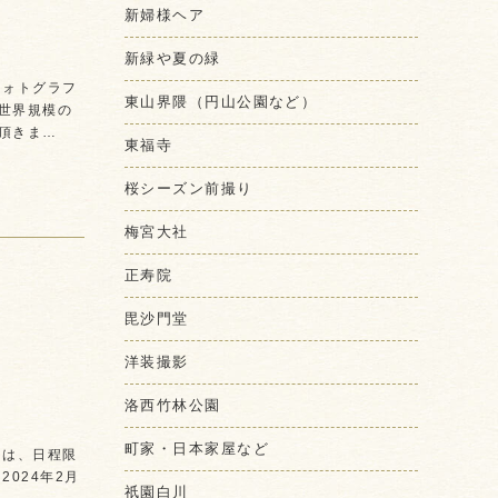
新婦様ヘア
新緑や夏の緑
フォトグラフ
東山界隈（円山公園など）
世界規模の
頂きま…
東福寺
桜シーズン前撮り
梅宮大社
正寿院
毘沙門堂
洋装撮影
洛西竹林公園
町家・日本家屋など
日は、日程限
024年2月
祇園白川