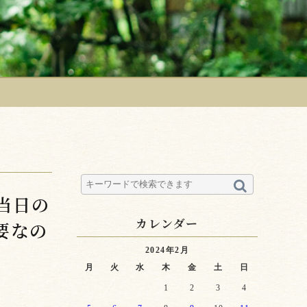
当日の
カレンダー
要なの
2024年2月
月
火
水
木
金
土
日
1
2
3
4