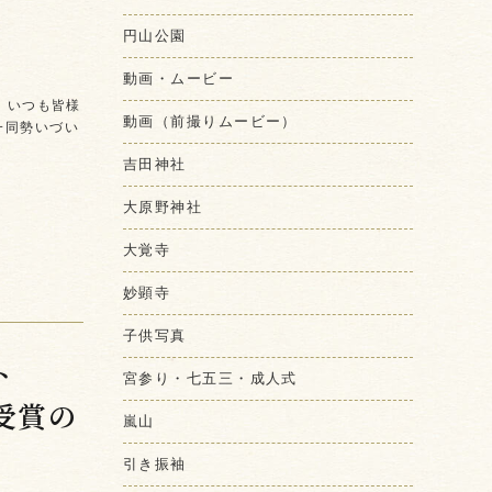
円山公園
動画・ムービー
 いつも皆様
動画（前撮りムービー）
一同勢いづい
吉田神社
大原野神社
大覚寺
妙顕寺
子供写真
ト
宮参り・七五三・成人式
受賞の
嵐山
引き振袖