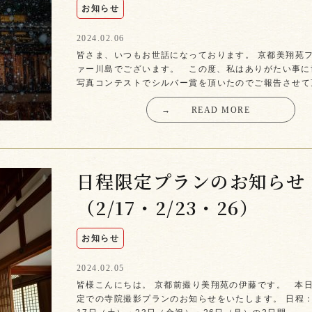
お知らせ
2024.02.06
皆さま、いつもお世話になっております。 京都美翔苑
ァー川島でございます。 この度、私はありがたい事に
写真コンテストでシルバー賞を頂いたのでご報告させて
→
READ MORE
日程限定プランのお知らせ
（2/17・2/23・26）
お知らせ
2024.02.05
皆様こんにちは。 京都前撮り美翔苑の伊藤です。 本
定での寺院撮影プランのお知らせをいたします。 日程：2