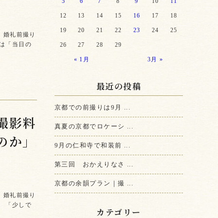
5
6
7
8
9
10
11
12
13
14
15
16
17
18
19
20
21
22
23
24
25
 婚礼前撮り
は「当日の
26
27
28
29
« 1月
3月 »
最近の投稿
京都での前撮りは9月 ...
撮影料
真夏の京都でロケーシ ...
のか」
9月の仁和寺で和装前 ...
第三回 おかえりなさ ...
京都の余韻プラン｜撮 ...
 婚礼前撮り
 「少しで
カテゴリー