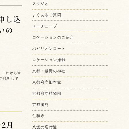
スタジオ
よくあるご質問
申し込
ユーチューブ
いの
ロケーションのご紹介
パビリオンコート
ロケーション撮影
京都・紫野の神社
 これから皆
ご説明して
京都府庁旧本館
京都府立植物園
京都御苑
仁和寺
〜2月
八坂の塔付近