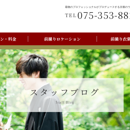
着物のプロフェッショナルがプロデュースする京都の
075-353-88
TEL
ン・料金
前撮りロケーション
前撮り衣
前撮りご利用の流れ
京都美翔苑店舗情報
スタッフブログ
Staff Blog