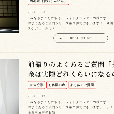
随心院（ずいしんいん）
2024.02.23
みなさまこんにちは。 フォトグラファーの桂です！
のよくあるご質問シリーズ第３弾でございます！ 今回
スケジュールは？…
→
READ MORE
前撮りのよくあるご質問「
金は実際どれくらいになる
※未分類
お客様の声
よくあるご質問
2024.02.16
みなさまこんにちは。 フォトグラファーの桂です！
のよくあるご質問シリーズ第２弾でございます、、、！
もお申込前のお悩…