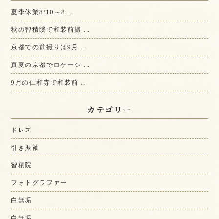
夏季休業8/10～8 ...
秋の智積院で和装前撮 ...
京都での前撮りは9月 ...
真夏の京都でロケーシ ...
9月の仁和寺で和装前 ...
カテゴリー
ドレス
引き振袖
智積院
フォトグラファー
白無垢
白無垢