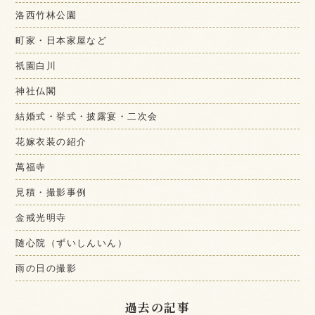
洛西竹林公園
町家・日本家屋など
祇園白川
神社仏閣
結婚式・挙式・披露宴・二次会
花嫁衣装の紹介
萬福寺
見積・撮影事例
金戒光明寺
随心院（ずいしんいん）
雨の日の撮影
過去の記事