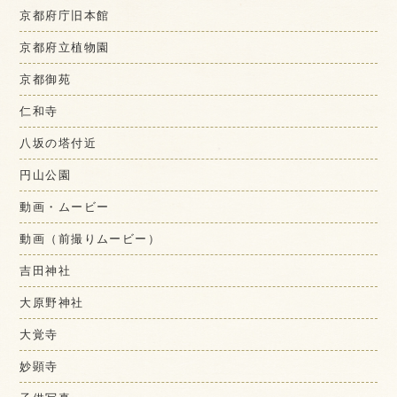
京都府庁旧本館
京都府立植物園
京都御苑
仁和寺
八坂の塔付近
円山公園
動画・ムービー
動画（前撮りムービー）
吉田神社
大原野神社
大覚寺
妙顕寺