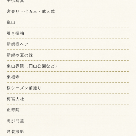
子供写真
宮参り・七五三・成人式
嵐山
引き振袖
新婦様ヘア
新緑や夏の緑
東山界隈（円山公園など）
東福寺
桜シーズン前撮り
梅宮大社
正寿院
毘沙門堂
洋装撮影