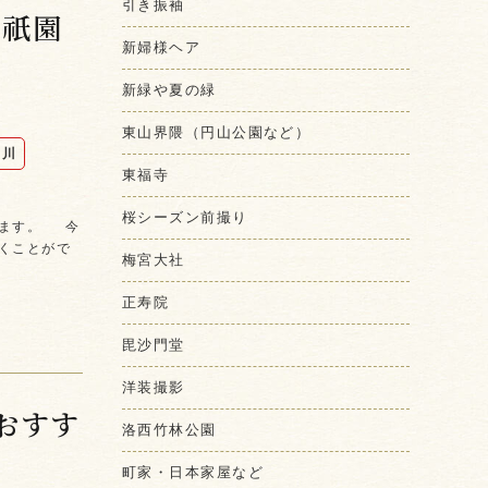
引き振袖
：祇園
新婦様ヘア
新緑や夏の緑
東山界隈（円山公園など）
白川
東福寺
桜シーズン前撮り
います。 今
くことがで
梅宮大社
正寿院
毘沙門堂
洋装撮影
おすす
洛西竹林公園
町家・日本家屋など