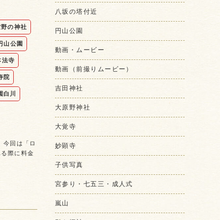
八坂の塔付近
紫野の神社
円山公園
円山公園
動画・ムービー
本法寺
動画（前撮りムービー）
寿院
吉田神社
園白川
大原野神社
大覚寺
 今回は「ロ
妙顕寺
れる際に料金
子供写真
宮参り・七五三・成人式
嵐山