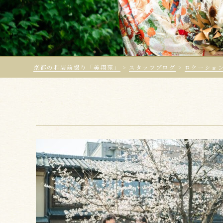
京都の和装前撮り「美翔苑」
>
スタッフブログ
>
ロケーショ