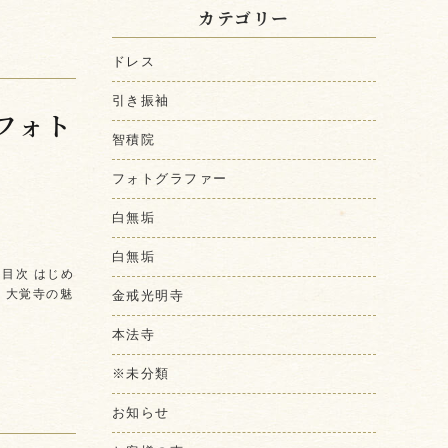
カテゴリー
ドレス
引き振袖
フォト
智積院
フォトグラファー
白無垢
白無垢
目次 はじめ
1 大覚寺の魅
金戒光明寺
本法寺
※未分類
お知らせ