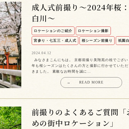
成人式前撮り〜2024年桜
白川〜
ロケーションのご紹介
ロケーション撮影
宮参り・七五三・成人式
桜シーズン前撮り
祇園
2024.04.12
みなさまこんにちは。 京都前撮り美翔苑の桂でござ
年も桜シーズンはたくさんの方と撮影に行かせていただ
きました。 素敵なお時間を誠に…
→
READ MORE
前撮りのよくあるご質問「
めの街中ロケーション」