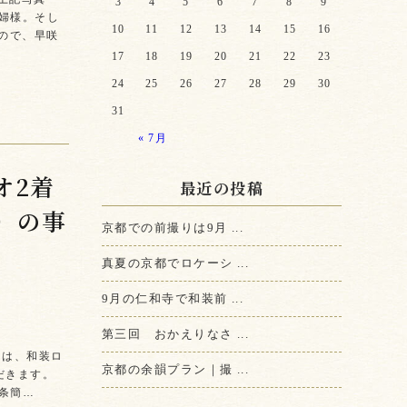
3
4
5
6
7
8
9
婦様。そし
10
11
12
13
14
15
16
ので、早咲
17
18
19
20
21
22
23
24
25
26
27
28
29
30
31
« 7月
オ2着
最近の投稿
）の事
京都での前撮りは9月 ...
真夏の京都でロケーシ ...
9月の仁和寺で和装前 ...
第三回 おかえりなさ ...
日は、和装ロ
京都の余韻プラン｜撮 ...
だきます。
条簡…