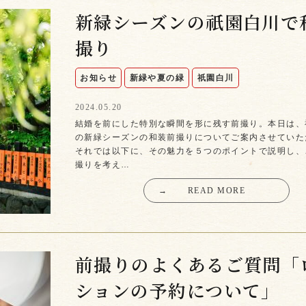
新緑シーズンの祇園白川で
撮り
お知らせ
新緑や夏の緑
祇園白川
2024.05.20
結婚を前にした特別な瞬間を形に残す前撮り。本日は、
の新緑シーズンの和装前撮りについてご案内させていた
それでは以下に、その魅力を５つのポイントで説明し、
撮りを考え…
→
READ MORE
前撮りのよくあるご質問「
ションの予約について」