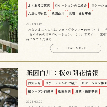
よくあるご質問
ロケーションのご紹介
ロケーシ
八坂の塔付近
祇園白川
見積・撮影事例
2024.04.05
みなさまこんにちは フォトグラファーの桂です！ 
「おすすめの街中ロケーション」についてです！ 京都
苑に来てくださる…
→
READ MORE
祇園白川：桜の開花情報
お知らせ
ロケーションのご紹介
ロケーション撮
桜シーズン前撮り
祇園白川
見積・撮影事例
2024.03.30