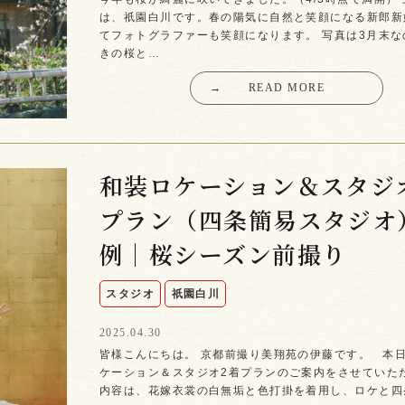
は、祇園白川です。春の陽気に自然と笑顔になる新郎新
てフォトグラファーも笑顔になります。 写真は3月末な
きの桜と…
→
READ MORE
和装ロケーション＆スタジ
プラン（四条簡易スタジオ
例｜桜シーズン前撮り
スタジオ
祇園白川
2025.04.30
皆様こんにちは。 京都前撮り美翔苑の伊藤です。 本
ケーション＆スタジオ2着プランのご案内をさせていた
内容は、花嫁衣裳の白無垢と色打掛を着用し、ロケと四