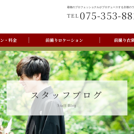
着物のプロフェッショナルがプロデュースする京都の
075-353-88
TEL
ン・料金
前撮りロケーション
前撮り衣
前撮りご利用の流れ
京都美翔苑店舗情報
スタッフブログ
Staff Blog