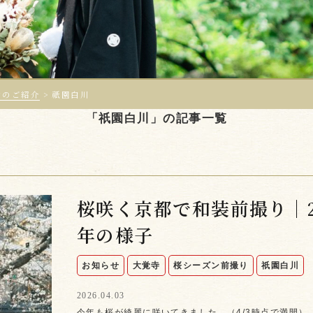
ンのご紹介
>
祇園白川
「祇園白川」の記事一覧
桜咲く京都で和装前撮り｜2
年の様子
お知らせ
大覚寺
桜シーズン前撮り
祇園白川
2026.04.03
今年も桜が綺麗に咲いてきました。（4/3時点で満開）