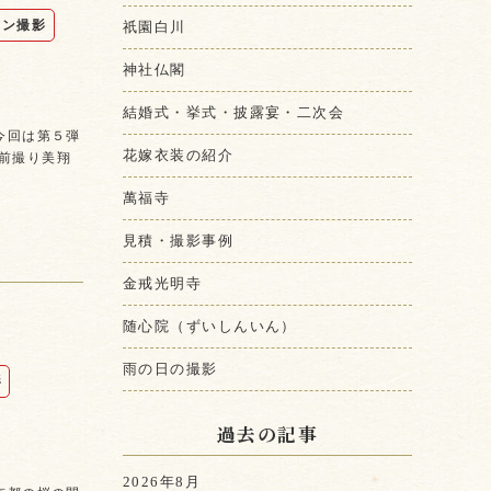
ョン撮影
祇園白川
神社仏閣
結婚式・挙式・披露宴・二次会
今回は第５弾
花嫁衣装の紹介
前撮り美翔
萬福寺
見積・撮影事例
金戒光明寺
随心院（ずいしんいん）
雨の日の撮影
影
過去の記事
2026年8月