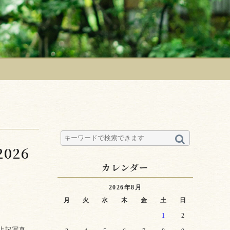
026
カレンダー
2026年8月
月
火
水
木
金
土
日
1
2
 上記写真