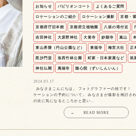
お知らせ
パビリオンコート
よくあるご質問
ロケーションのご紹介
ロケーション撮影
京都・
京都府庁旧本館
京都府立植物園
八坂の塔付近
吉田神社
大原野神社
大覚寺
妙顕寺
嵐山
東山界隈（円山公園など）
東福寺
梅宮大社
正
毘沙門堂
洛西竹林公園
町家・日本家屋など
祇
神社仏閣
萬福寺
随心院（ずいしんいん）
2024.05.17
みなさまこんにちは。 フォトグラファーの桂です！
ケーションの予約について」 みなさまが撮影を検討さ
の次に気になるところかと思い…
→
READ MORE