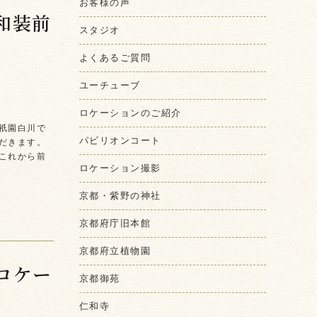
お客様の声
和装前
スタジオ
よくあるご質問
ユーチューブ
ロケーションのご紹介
祇園白川で
パビリオンコート
だきます。
これから前
ロケーション撮影
京都・紫野の神社
京都府庁旧本館
京都府立植物園
ロケー
京都御苑
仁和寺