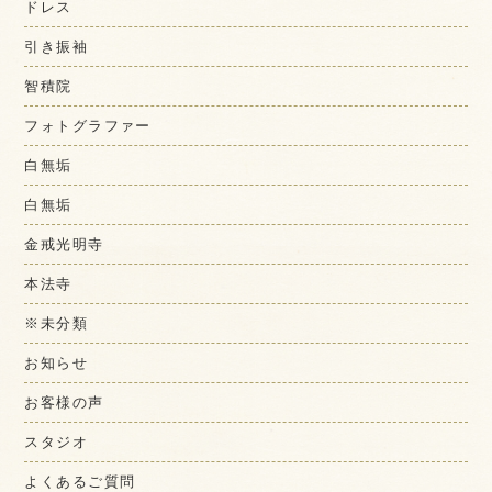
ドレス
引き振袖
智積院
フォトグラファー
白無垢
白無垢
金戒光明寺
本法寺
※未分類
お知らせ
お客様の声
スタジオ
よくあるご質問