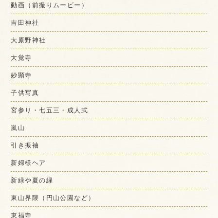
動画（前撮りムービー）
吉田神社
大原野神社
大覚寺
妙顕寺
子供写真
宮参り・七五三・成人式
嵐山
引き振袖
新婦様ヘア
新緑や夏の緑
東山界隈（円山公園など）
東福寺