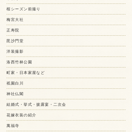
桜シーズン前撮り
梅宮大社
正寿院
毘沙門堂
洋装撮影
洛西竹林公園
町家・日本家屋など
祇園白川
神社仏閣
結婚式・挙式・披露宴・二次会
花嫁衣装の紹介
萬福寺