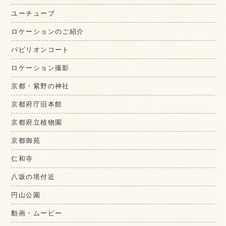
ユーチューブ
ロケーションのご紹介
パビリオンコート
ロケーション撮影
京都・紫野の神社
京都府庁旧本館
京都府立植物園
京都御苑
仁和寺
八坂の塔付近
円山公園
動画・ムービー