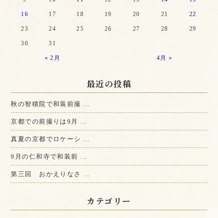
16
17
18
19
20
21
22
23
24
25
26
27
28
29
30
31
« 2月
4月 »
最近の投稿
秋の智積院で和装前撮 ...
京都での前撮りは9月 ...
真夏の京都でロケーシ ...
9月の仁和寺で和装前 ...
第三回 おかえりなさ ...
カテゴリー