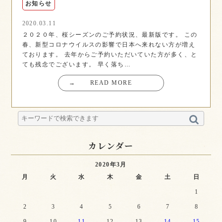
お知らせ
2020.03.11
２０２０年、桜シーズンのご予約状況、最新版です。 この
春、新型コロナウイルスの影響で日本へ来れない方が増え
ております。 去年からご予約いただいていた方が多く、と
ても残念でございます。 早く落ち…
→
READ MORE
カレンダー
2020年3月
月
火
水
木
金
土
日
1
2
3
4
5
6
7
8
9
10
11
12
13
14
15