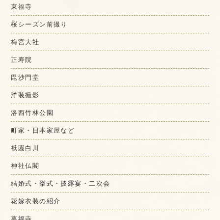
東福寺
桜シーズン前撮り
梅宮大社
正寿院
毘沙門堂
洋装撮影
洛西竹林公園
町家・日本家屋など
祇園白川
神社仏閣
結婚式・挙式・披露宴・二次会
花嫁衣装の紹介
萬福寺