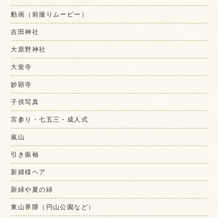
動画（前撮りムービー）
吉田神社
大原野神社
大覚寺
妙顕寺
子供写真
宮参り・七五三・成人式
嵐山
引き振袖
新婦様ヘア
新緑や夏の緑
東山界隈（円山公園など）