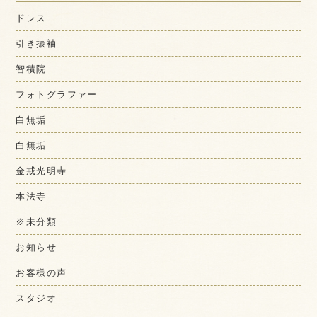
ドレス
引き振袖
智積院
フォトグラファー
白無垢
白無垢
金戒光明寺
本法寺
※未分類
お知らせ
お客様の声
スタジオ