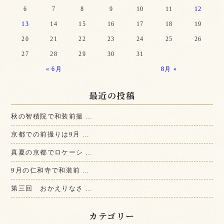
6
7
8
9
10
11
12
13
14
15
16
17
18
19
20
21
22
23
24
25
26
27
28
29
30
31
« 6月
8月 »
最近の投稿
秋の智積院で和装前撮 ...
京都での前撮りは9月 ...
真夏の京都でロケーシ ...
9月の仁和寺で和装前 ...
第三回 おかえりなさ ...
カテゴリー