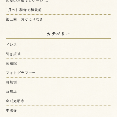
真夏の京都でロケーシ ...
9月の仁和寺で和装前 ...
第三回 おかえりなさ ...
カテゴリー
ドレス
引き振袖
智積院
フォトグラファー
白無垢
白無垢
金戒光明寺
本法寺