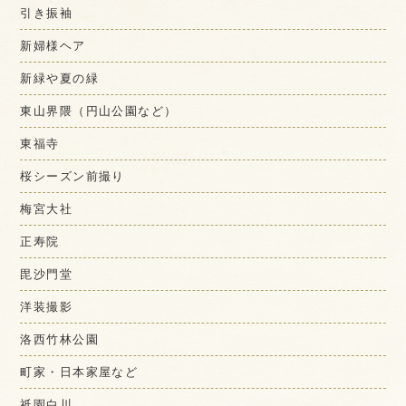
引き振袖
新婦様ヘア
新緑や夏の緑
東山界隈（円山公園など）
東福寺
桜シーズン前撮り
梅宮大社
正寿院
毘沙門堂
洋装撮影
洛西竹林公園
町家・日本家屋など
祇園白川