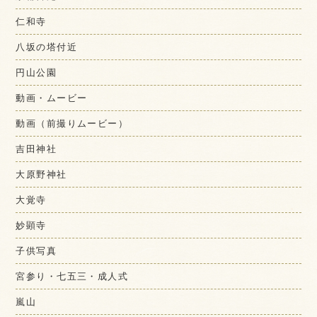
仁和寺
八坂の塔付近
円山公園
動画・ムービー
動画（前撮りムービー）
吉田神社
大原野神社
大覚寺
妙顕寺
子供写真
宮参り・七五三・成人式
嵐山