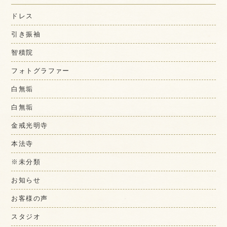
ドレス
引き振袖
智積院
フォトグラファー
白無垢
白無垢
金戒光明寺
本法寺
※未分類
お知らせ
お客様の声
スタジオ