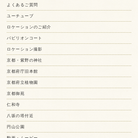
よくあるご質問
ユーチューブ
ロケーションのご紹介
パビリオンコート
ロケーション撮影
京都・紫野の神社
京都府庁旧本館
京都府立植物園
京都御苑
仁和寺
八坂の塔付近
円山公園
動画・ムービー