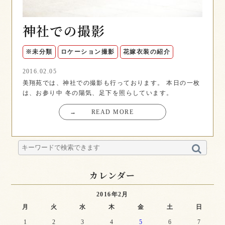
神社での撮影
※未分類
ロケーション撮影
花嫁衣装の紹介
2016.02.05
美翔苑では、神社での撮影も行っております。 本日の一枚
は、お参り中 冬の陽気、足下を照らしています。
→
READ MORE
カレンダー
2016年2月
月
火
水
木
金
土
日
1
2
3
4
5
6
7