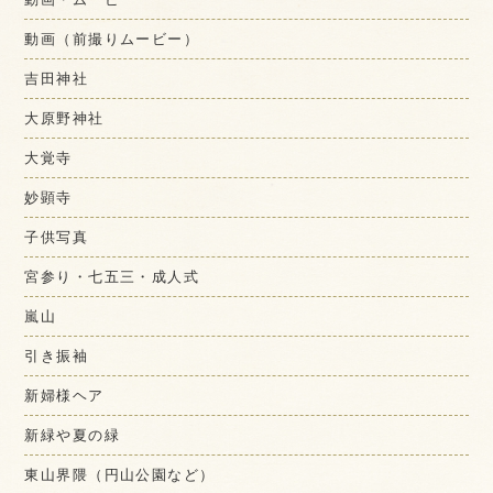
動画（前撮りムービー）
吉田神社
大原野神社
大覚寺
妙顕寺
子供写真
宮参り・七五三・成人式
嵐山
引き振袖
新婦様ヘア
新緑や夏の緑
東山界隈（円山公園など）