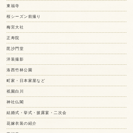
東福寺
桜シーズン前撮り
梅宮大社
正寿院
毘沙門堂
洋装撮影
洛西竹林公園
町家・日本家屋など
祇園白川
神社仏閣
結婚式・挙式・披露宴・二次会
花嫁衣装の紹介