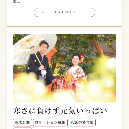
影…
→
READ MORE
寒さに負けず元気いっぱい
※未分類
ロケーション撮影
八坂の塔付近