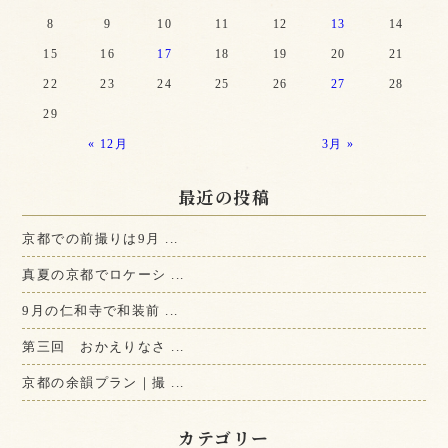
8
9
10
11
12
13
14
15
16
17
18
19
20
21
22
23
24
25
26
27
28
29
« 12月
3月 »
最近の投稿
京都での前撮りは9月 ...
真夏の京都でロケーシ ...
9月の仁和寺で和装前 ...
第三回 おかえりなさ ...
京都の余韻プラン｜撮 ...
カテゴリー