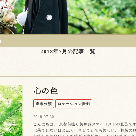
月
2018年7月の記事一覧
心の色
※未分類
ロケーション撮影
2018.07.30
こんにちは。 京都前撮り美翔苑スマイリストの直己です
は果てしないほど広く、そしてとても美しい。 和装の