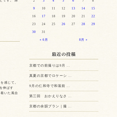
とです。 緑
2
3
4
5
6
7
8
9
10
11
12
13
14
15
16
17
18
19
20
21
22
23
24
25
26
27
28
29
30
31
« 6月
8月 »
最近の投稿
京都での前撮りは9月 ...
真夏の京都でロケーシ ...
さを感じて。
9月の仁和寺で和装前 ...
を伸ばす
ち着いた風合
第三回 おかえりなさ ...
京都の余韻プラン｜撮 ...