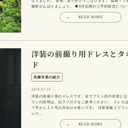
なりました。 皆様、ありがとうございます。 猛暑！で
撮影がんばりましょう。 ◆9月以降のご予約状況につい
→
READ MORE
洋装の前撮り用ドレスとタ
ド
花嫁衣装の紹介
2018.07.15
洋装の前撮り用のドレスです。全てプラン内の衣装とな
ランの説明は、以下ブログをご参考ください。 ドレス
７号から１１号の方向けが多いです。 洋装前撮りプラン
レス…
→
READ MORE