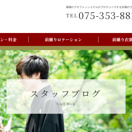
着物のプロフェッショナルがプロデュースする京都の
075-353-88
TEL
ン・料金
前撮りロケーション
前撮り衣
前撮りご利用の流れ
京都美翔苑店舗情報
スタッフブログ
Staff Blog