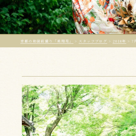
京都の和装前撮り「美翔苑」
>
スタッフブログ
>
2018年
>
7