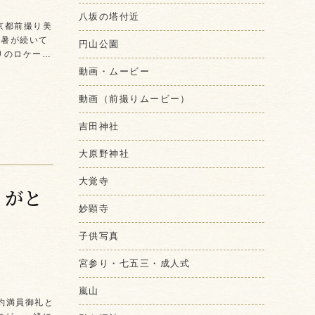
八坂の塔付近
京都前撮り美
猛暑が続いて
円山公園
りのロケー…
動画・ムービー
動画（前撮りムービー）
吉田神社
大原野神社
大覚寺
りがと
妙顕寺
子供写真
宮参り・七五三・成人式
嵐山
予約満員御礼と