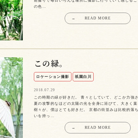
前撮りで毎日いろんな場所に撮影に行っていて感じるこ
の色…
→
READ MORE
この緑。
ロケーション撮影
祇園白川
2018.07.29
この時期の緑が好きだ。 青々としていて、どこか力強
夏の攻撃的なほどの太陽の光を全身に浴びて、大きく葉
樹々が、僕はとても好きだ。 京都の街並みは比較的落
いを持っ…
→
READ MORE