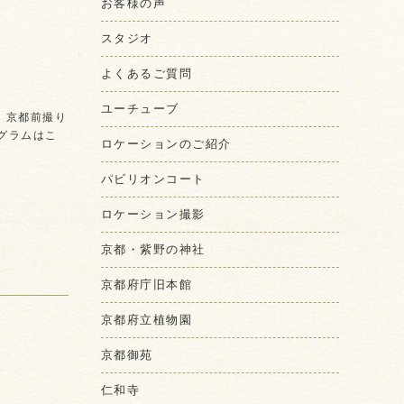
お客様の声
スタジオ
よくあるご質問
ユーチューブ
 京都前撮り
グラムはこ
ロケーションのご紹介
パビリオンコート
ロケーション撮影
京都・紫野の神社
京都府庁旧本館
京都府立植物園
京都御苑
仁和寺