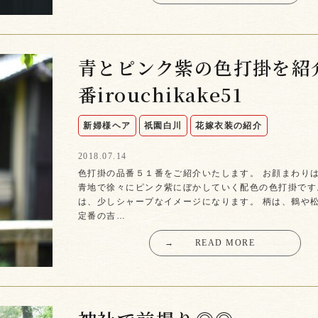
青とピンク紫の色打掛を紹
番irouchikake51
新婦様ヘア
祇園白川
花嫁衣装の紹介
2018.07.14
色打掛の品番５１番をご紹介いたします。 お顔まわり
青地で徐々にピンク紫にぼかしていく配色の色打掛です
は、少しシャープなイメージになります。 柄は、鶴や
定番の吉…
→
READ MORE