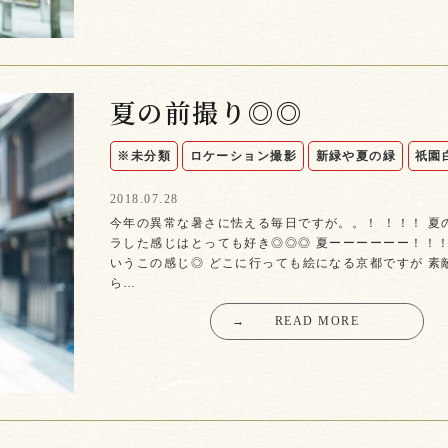
夏の前撮り◎◎
※未分類
ロケーション撮影
新緑や夏の緑
祇園
2018.07.28
今年の異常な暑さに怯える毎日ですが。。！ ！！！ 夏
ラした感じはとっても好き◎◎◎ 夏ーーーーーー！！
いうこの感じ◎ どこに行っても絵になる京都ですが 素
ら…
→
READ MORE