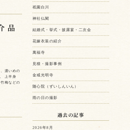
祇園白川
神社仏閣
介 品
結婚式・挙式・披露宴・二次会
花嫁衣装の紹介
萬福寺
見積・撮影事例
は、濃いめの
金戒光明寺
。 上半身
松竹梅などの
随心院（ずいしんいん）
雨の日の撮影
過去の記事
2026年8月