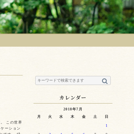
カレンダー
2018年7月
月
火
水
木
金
土
日
。 この世界
1
ロケーション