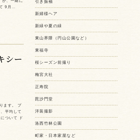
すが、一緒に
引き振袖
て 9月…
新婦様ヘア
新緑や夏の緑
東山界隈（円山公園など）
東福寺
キシー
桜シーズン前撮り
梅宮大社
正寿院
毘沙門堂
ります。 プ
洋装撮影
は、平均して
について ド
洛西竹林公園
町家・日本家屋など