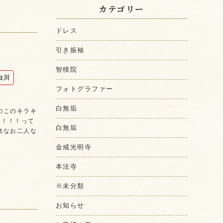
カテゴリー
ドレス
引き振袖
智積院
白川
フォトグラファー
白無垢
のこのキラキ
！！！！って
白無垢
敵なお二人な
金戒光明寺
本法寺
※未分類
お知らせ