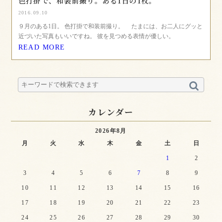
色打掛で、和装前撮り。ある1日の1枚。
2016.09.10
９月のある1日。 色打掛で和装前撮り。 たまには、お二人にグッと
近づいた写真もいいですね。 彼を見つめる表情が優しい。
READ MORE
カレンダー
2026年8月
月
火
水
木
金
土
日
1
2
3
4
5
6
7
8
9
10
11
12
13
14
15
16
17
18
19
20
21
22
23
24
25
26
27
28
29
30