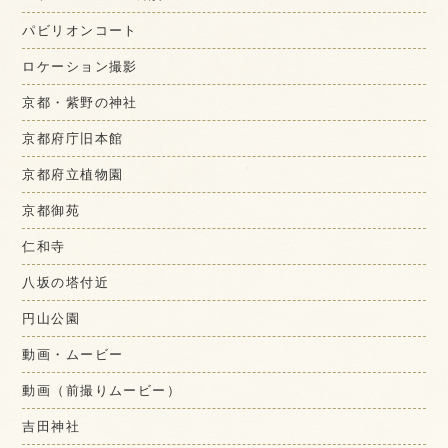
パビリオンコート
ロケーション撮影
京都・紫野の神社
京都府庁旧本館
京都府立植物園
京都御苑
仁和寺
八坂の塔付近
円山公園
動画・ムービー
動画（前撮りムービー）
吉田神社