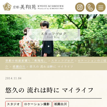
スタッフブログ
Staff Blog
京都の和装前撮り「美翔苑」
>
スタッフブログ
>
ロケーションのご紹
介
>
祇園白川
>
悠久の 流れは時に マイライフ
2014.11.04
悠久の 流れは時に マイライフ
スタジオ
ロケーション撮影
祇園白川