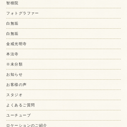
智積院
フォトグラファー
白無垢
白無垢
金戒光明寺
本法寺
※未分類
お知らせ
お客様の声
スタジオ
よくあるご質問
ユーチューブ
ロケーションのご紹介