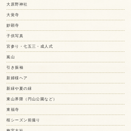
大原野神社
大覚寺
妙顕寺
子供写真
宮参り・七五三・成人式
嵐山
引き振袖
新婦様ヘア
新緑や夏の緑
東山界隈（円山公園など）
東福寺
桜シーズン前撮り
梅宮大社