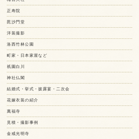
正寿院
毘沙門堂
洋装撮影
洛西竹林公園
町家・日本家屋など
祇園白川
神社仏閣
結婚式・挙式・披露宴・二次会
花嫁衣装の紹介
萬福寺
見積・撮影事例
金戒光明寺