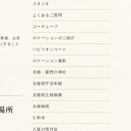
スタジオ
よくあるご質問
ユーチューブ
ロケーションのご紹介
ご家族、お友
にすること
パビリオンコート
ロケーション撮影
京都・紫野の神社
京都府庁旧本館
京都府立植物園
場所
京都御苑
仁和寺
八坂の塔付近