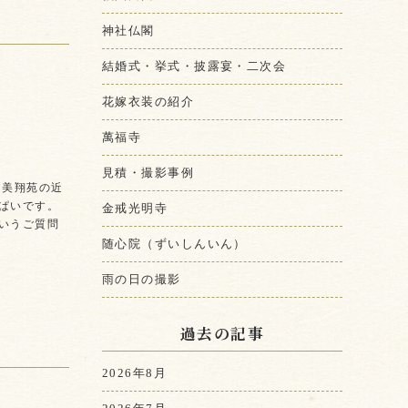
神社仏閣
結婚式・挙式・披露宴・二次会
花嫁衣装の紹介
萬福寺
見積・撮影事例
 美翔苑の近
ぱいです。
金戒光明寺
いうご質問
随心院（ずいしんいん）
雨の日の撮影
過去の記事
2026年8月