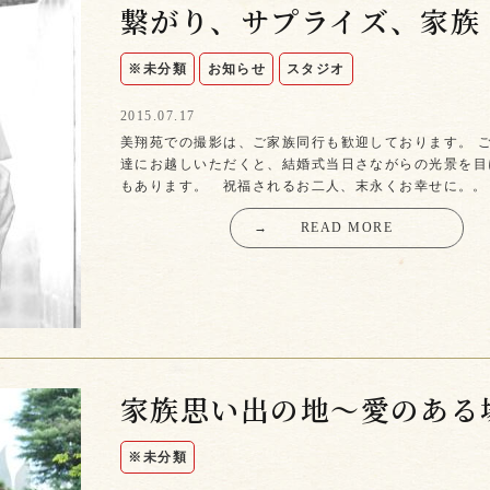
繋がり、サプライズ、家族
※未分類
お知らせ
スタジオ
2015.07.17
美翔苑での撮影は、ご家族同行も歓迎しております。 
達にお越しいただくと、結婚式当日さながらの光景を目
もあります。 祝福されるお二人、末永くお幸せに。。
→
READ MORE
家族思い出の地～愛のある
※未分類