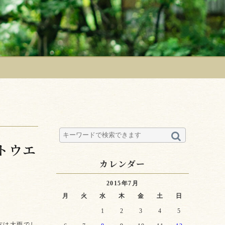
トウエ
カレンダー
2015年7月
月
火
水
木
金
土
日
1
2
3
4
5
方は大雨でし