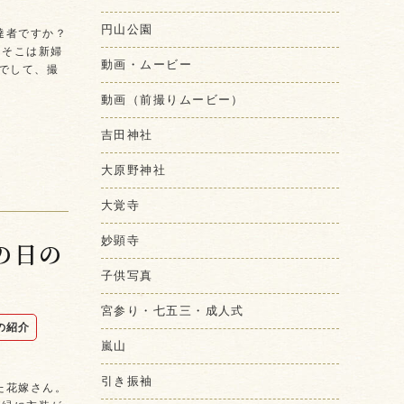
円山公園
達者ですか？
 そこは新婦
動画・ムービー
でして、撮
動画（前撮りムービー）
吉田神社
大原野神社
大覚寺
妙顕寺
の日の
子供写真
宮参り・七五三・成人式
の紹介
嵐山
引き振袖
た花嫁さん。