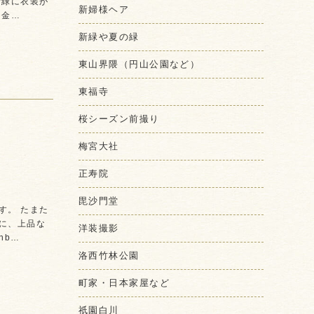
新緑に衣装が
新婦様ヘア
と金…
新緑や夏の緑
東山界隈（円山公園など）
東福寺
桜シーズン前撮り
梅宮大社
正寿院
毘沙門堂
す。 たまた
に、上品な
洋装撮影
nb…
洛西竹林公園
町家・日本家屋など
祇園白川