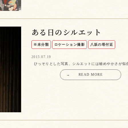
ある日のシルエット
※未分類
ロケーション撮影
八坂の塔付近
2015.07.19
ひっそりとした写真、シルエットには秘めやかさが似
→
READ MORE