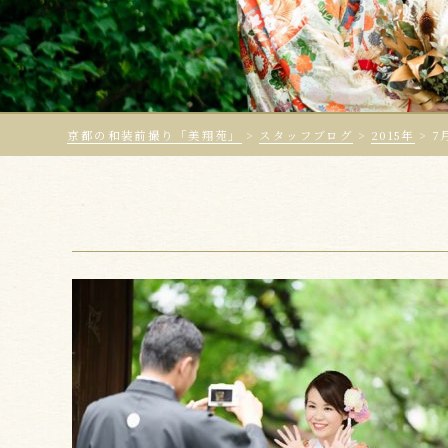
京都の和装前撮り「美翔苑」
>
スタッフブログ
>
2015年
>
7