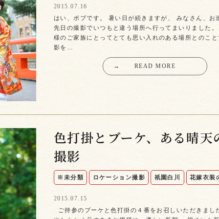
2015.07.16
はい、ボブです。 暑い日が続きますが、 みなさん、お
先日の撮影でいつもと違う場所へ行ってまいりました。
様のご家族にとってとても思い入れのある場所とのこと
影を…
→
READ MORE
色打掛とブーケ、ある晴天
撮影
※未分類
ロケーション撮影
祇園白川
花嫁衣装
2015.07.15
ご持参のブーケと色打掛の４番をお召しいただきまし