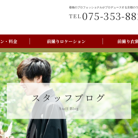
着物のプロフェッショナルがプロデュースする京都の
075-353-88
TEL
ン・料金
前撮りロケーション
前撮り衣
前撮りご利用の流れ
京都美翔苑店舗情報
スタッフブログ
Staff Blog