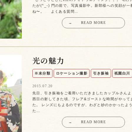
たが(^_-) 門の前で、写真撮影中。新郎様への笑顔が
ね〜。 よくある質問…
→
READ MORE
光の魅力
※未分類
ロケーション撮影
引き振袖
祇園白川
2015.07.20
先日、引き振袖をご着用いただきましたカップルさんよ
西日の射してきた頃、フレア&ゴーストな時間がやって
た。 レンズにもよるのですが、わざと紗のかかったよ
た…
→
READ MORE