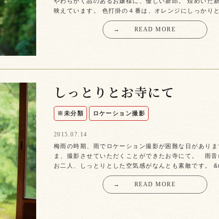
やわらかく品のあるお嬢様に、優しい新郎。 煌めいた
映えています。 色打掛の４番は、オレンジにしっかり
→
READ MORE
しっとりとお寺にて
※未分類
ロケーション撮影
2015.07.14
梅雨の時期、雨でロケーション撮影が困難な日がありま
ま、撮影させていただくことができたお寺にて。 雨音
お二人、しっとりとした空気感がなんとも素敵です。 &
→
READ MORE