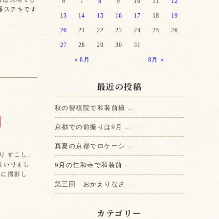
6
7
8
9
10
11
12
一番ステキです
13
14
15
16
17
18
19
20
21
22
23
24
25
26
27
28
29
30
31
« 6月
8月 »
最近の投稿
秋の智積院で和装前撮 ...
京都での前撮りは9月 ...
真夏の京都でロケーシ ...
り すこし、
9月の仁和寺で和装前 ...
まいりまし
うに撮影し
第三回 おかえりなさ ...
カテゴリー