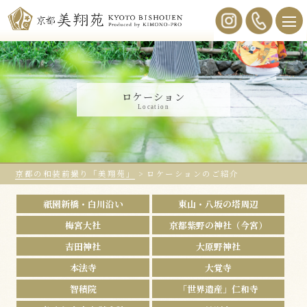
ロケーション
Location
京都の和装前撮り「美翔苑」
>
ロケーションのご紹介
祇園新橋・白川沿い
東山・八坂の塔周辺
梅宮大社
京都紫野の神社（今宮）
吉田神社
大原野神社
本法寺
大覚寺
智積院
「世界遺産」仁和寺