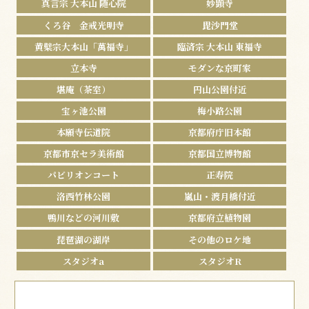
真言宗 大本山 随心院
妙顕寺
くろ谷 金戒光明寺
毘沙門堂
黄檗宗大本山「萬福寺」
臨済宗 大本山 東福寺
立本寺
モダンな京町家
堪庵（茶室）
円山公園付近
宝ヶ池公園
梅小路公園
本願寺伝道院
京都府庁旧本館
京都市京セラ美術館
京都国立博物館
パビリオンコート
正寿院
洛西竹林公園
嵐山・渡月橋付近
鴨川などの河川敷
京都府立植物園
琵琶湖の湖岸
その他のロケ地
スタジオa
スタジオR