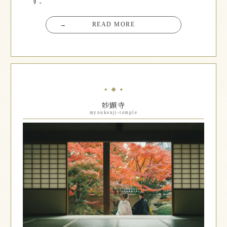
す。
→
READ MORE
妙顕寺
myoukenji-temple