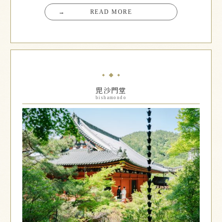
→
READ MORE
毘沙門堂
bishamondo