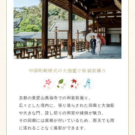
中国明朝様式の大伽藍で和装前撮り
京都の黄檗山萬福寺での和装前撮り。
広々とした境内に、張り巡らされた回廊と大伽藍
や大きな門、貸し切りの和室や縁側が魅力。
その回廊には屋根が付いているため、雨天でも雨
に濡れることなく撮影ができます。