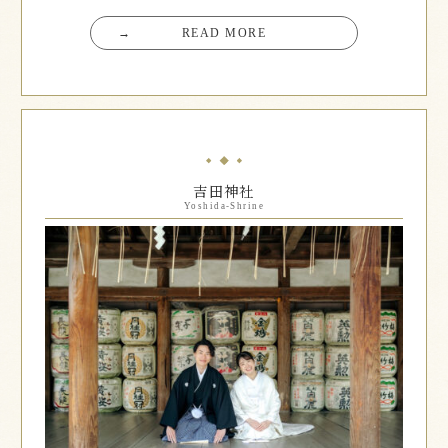
→
READ MORE
吉田神社
Yoshida-Shrine