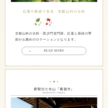
紅葉や新緑で有名 京都山科の古刹
京都山科の古刹・毘沙門堂門跡。紅葉と新緑の季
節がお薦めのロケーションとなります。
→
READ MORE
黄檗宗大本山「萬福寺」
manpukuji-temple