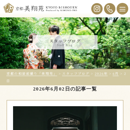
スタッフブログ
Staff Blog
京都の和装前撮り「美翔苑」
>
スタッフブログ
>
2026年
>
6月
>
2
日
2026年6月02日の記事一覧