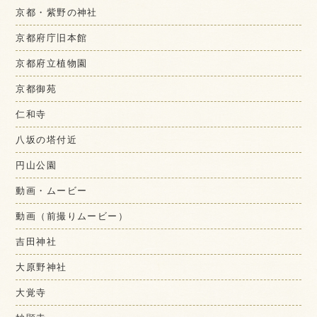
京都・紫野の神社
京都府庁旧本館
京都府立植物園
京都御苑
仁和寺
八坂の塔付近
円山公園
動画・ムービー
動画（前撮りムービー）
吉田神社
大原野神社
大覚寺