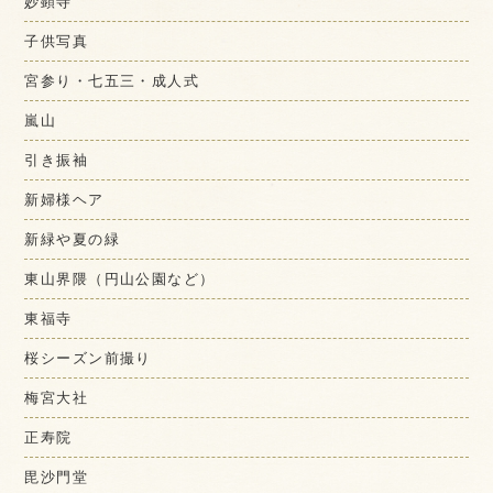
妙顕寺
子供写真
宮参り・七五三・成人式
嵐山
引き振袖
新婦様ヘア
新緑や夏の緑
東山界隈（円山公園など）
東福寺
桜シーズン前撮り
梅宮大社
正寿院
毘沙門堂