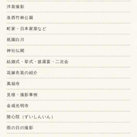
洋装撮影
洛西竹林公園
町家・日本家屋など
祇園白川
神社仏閣
結婚式・挙式・披露宴・二次会
花嫁衣装の紹介
萬福寺
見積・撮影事例
金戒光明寺
随心院（ずいしんいん）
雨の日の撮影