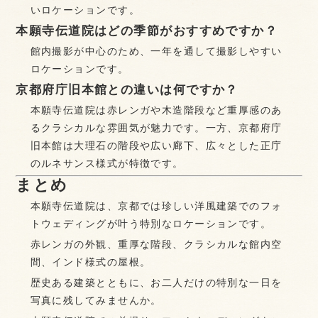
いロケーションです。
本願寺伝道院はどの季節がおすすめですか？
館内撮影が中心のため、一年を通して撮影しやすい
ロケーションです。
京都府庁旧本館との違いは何ですか？
本願寺伝道院は赤レンガや木造階段など重厚感のあ
るクラシカルな雰囲気が魅力です。一方、京都府庁
旧本館は大理石の階段や広い廊下、広々とした正庁
のルネサンス様式が特徴です。
まとめ
本願寺伝道院は、京都では珍しい洋風建築でのフォ
トウェディングが叶う特別なロケーションです。
赤レンガの外観、重厚な階段、クラシカルな館内空
間、インド様式の屋根。
歴史ある建築とともに、お二人だけの特別な一日を
写真に残してみませんか。