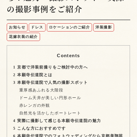
の撮影事例をご紹介
お知らせ
ドレス
ロケーションのご紹介
洋装撮影
花嫁衣装の紹介
Contents
1
京都で洋装前撮りをご検討中の方へ
2
本願寺伝道院とは
3
本願寺伝道院で人気の撮影スポット
重厚感あふれる大階段
ドーム天井が美しい円形ホール
赤レンガの外観
自然光を活かしたポートレート
4
実際に撮影して感じる本願寺伝道院の魅力
5
こんな方におすすめです
6
本願寺伝道院でのフォトウェディングなら京都美翔苑