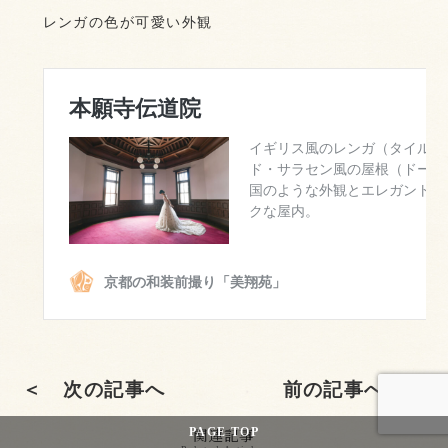
レンガの色が可愛い外観
＜ 次の記事へ
前の記事へ ＞
関連記事
PAGE
TOP