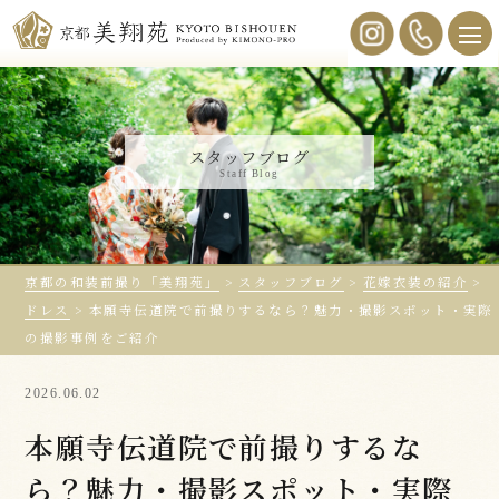
スタッフブログ
Staff Blog
京都の和装前撮り「美翔苑」
>
スタッフブログ
>
花嫁衣装の紹介
>
ドレス
>
本願寺伝道院で前撮りするなら？魅力・撮影スポット・実際
の撮影事例をご紹介
2026.06.02
本願寺伝道院で前撮りするな
ら？魅力・撮影スポット・実際