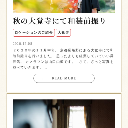
秋の大覚寺にて和装前撮り
ロケーションのご紹介
大覚寺
2020.12.08
２０２０年の１１月中旬。 京都嵯峨野にある大覚寺にて和
装前撮りを行いました。 思ったよりも紅葉していていい雰
囲気。 カメラマンは山口由姫です。 さて、ざっと写真を
並べていきます。…
→
READ MORE