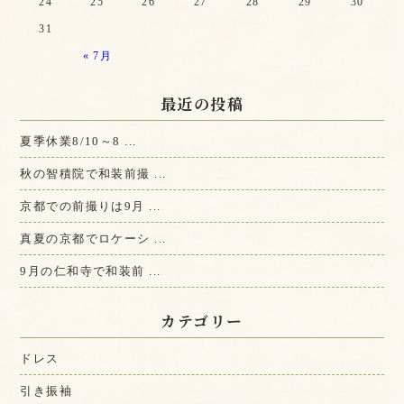
24
25
26
27
28
29
30
31
« 7月
最近の投稿
夏季休業8/10～8 ...
秋の智積院で和装前撮 ...
京都での前撮りは9月 ...
真夏の京都でロケーシ ...
9月の仁和寺で和装前 ...
カテゴリー
ドレス
引き振袖