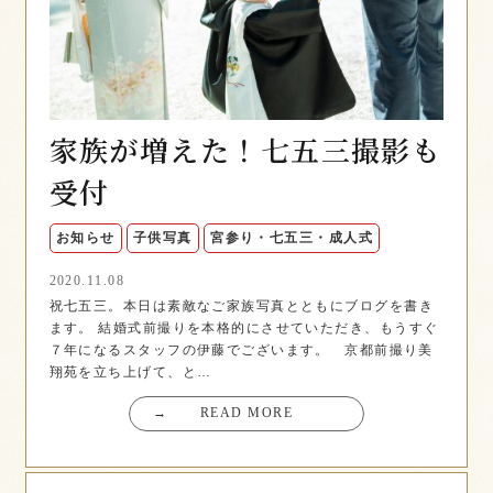
家族が増えた！七五三撮影も
受付
お知らせ
子供写真
宮参り・七五三・成人式
2020.11.08
祝七五三。本日は素敵なご家族写真とともにブログを書き
ます。 結婚式前撮りを本格的にさせていただき、もうすぐ
７年になるスタッフの伊藤でございます。 京都前撮り美
翔苑を立ち上げて、と…
→
READ MORE