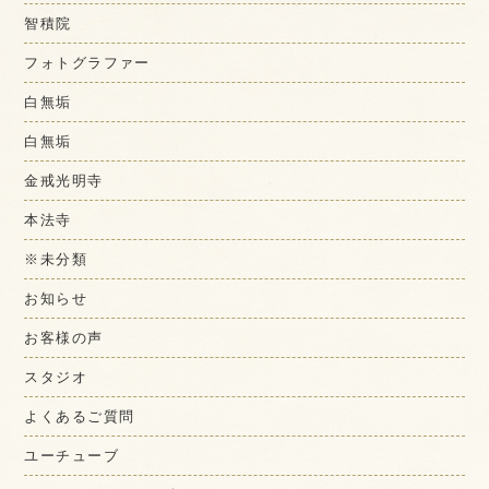
智積院
フォトグラファー
白無垢
白無垢
金戒光明寺
本法寺
※未分類
お知らせ
お客様の声
スタジオ
よくあるご質問
ユーチューブ