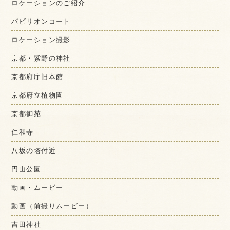
ロケーションのご紹介
パビリオンコート
ロケーション撮影
京都・紫野の神社
京都府庁旧本館
京都府立植物園
京都御苑
仁和寺
八坂の塔付近
円山公園
動画・ムービー
動画（前撮りムービー）
吉田神社