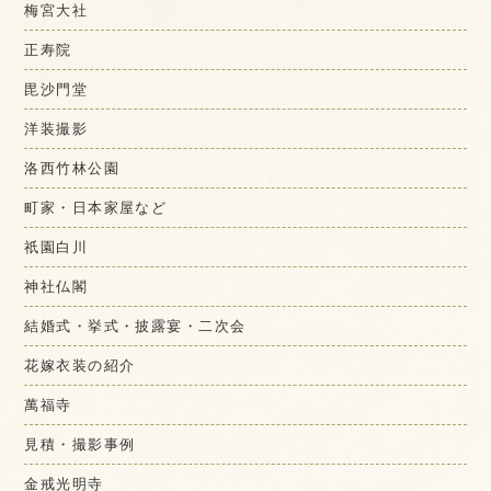
梅宮大社
正寿院
毘沙門堂
洋装撮影
洛西竹林公園
町家・日本家屋など
祇園白川
神社仏閣
結婚式・挙式・披露宴・二次会
花嫁衣装の紹介
萬福寺
見積・撮影事例
金戒光明寺