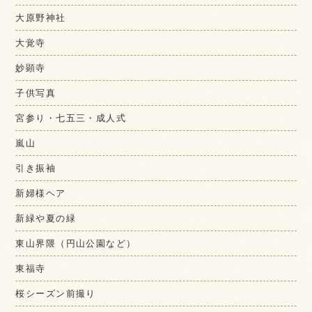
大原野神社
大覚寺
妙顕寺
子供写真
宮参り・七五三・成人式
嵐山
引き振袖
新婦様ヘア
新緑や夏の緑
東山界隈（円山公園など）
東福寺
桜シーズン前撮り