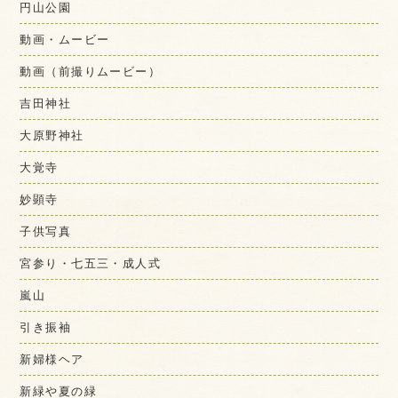
円山公園
動画・ムービー
動画（前撮りムービー）
吉田神社
大原野神社
大覚寺
妙顕寺
子供写真
宮参り・七五三・成人式
嵐山
引き振袖
新婦様ヘア
新緑や夏の緑