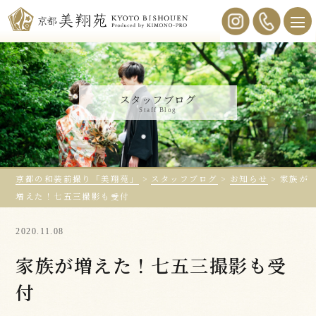
スタッフブログ
Staff Blog
京都の和装前撮り「美翔苑」
>
スタッフブログ
>
お知らせ
>
家族が
増えた！七五三撮影も受付
2020.11.08
家族が増えた！七五三撮影も受
付