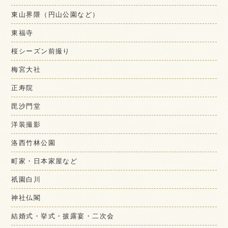
東山界隈（円山公園など）
東福寺
桜シーズン前撮り
梅宮大社
正寿院
毘沙門堂
洋装撮影
洛西竹林公園
町家・日本家屋など
祇園白川
神社仏閣
結婚式・挙式・披露宴・二次会