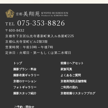
075-353-8826
TEL
〒600-8432
京都市下京区仏光寺通新町東入ル糸屋町225
京都仏光寺室町ビル2階3階
営業時間：午前10時～午後7時
定休日：火曜日・第一もしくは第二水曜日
トップ
前撮りヘアセット
撮影プラン・料金
家族写真
撮影衣裳ギャラリー
よくあるご質問
京都ロケーション
京都美翔苑店舗情報
フォトギャラリー
ご利用の流れ
撮影スタッフ紹介
京都前撮りスタッフブログ
ご予約・問合せ