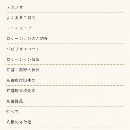
スタジオ
よくあるご質問
ユーチューブ
ロケーションのご紹介
パビリオンコート
ロケーション撮影
京都・紫野の神社
京都府庁旧本館
京都府立植物園
京都御苑
仁和寺
八坂の塔付近