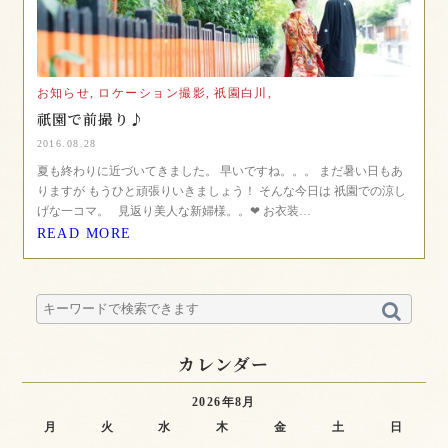
お知らせ,
ロケーション撮影,
祇園白川,
祇園で前撮り♪
2016.08.28
夏も終わりに近づいてきました。 早いですね。。。 まだ暑い日もあ
りますが もうひと頑張りいきましょう！ そんな今日は 祇園での涼し
げな一コマ。 見返り美人な新婦様。。❤︎ お衣装…
READ MORE
カレンダー
2026年8月
月
火
水
木
金
土
日