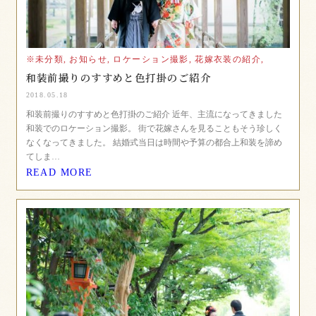
※未分類,
お知らせ,
ロケーション撮影,
花嫁衣装の紹介,
和装前撮りのすすめと色打掛のご紹介
2018.05.18
和装前撮りのすすめと色打掛のご紹介 近年、主流になってきました
和装でのロケーション撮影。 街で花嫁さんを見ることもそう珍しく
なくなってきました。 結婚式当日は時間や予算の都合上和装を諦め
てしま…
READ MORE