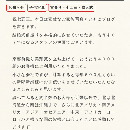
お知らせ
子供写真
宮参り・七五三・成人式
祝七五三。本日は素敵なご家族写真とともにブログ
を書きます。
結婚式前撮りを本格的にさせていただき、もうすぐ
７年になるスタッフの伊藤でございます。
京都前撮り美翔苑を立ち上げて、とうとう４０００
組のお客様にご利用いただきました。
小さな会社ですが、計算すると毎年６００組くらい
の新郎新婦様のお手伝いをさせていただいたんだな
ぁとしみじみと思います。
調べてみると約半数のお客様が近畿以外で、北は北
海道から南は沖縄まで、さらに北アメリカ・南アメ
リカ・アジア・オセアニア・中東・アフリカ・ヨー
ロッパと様々な国の皆様と出会えたことに感動して
おります。