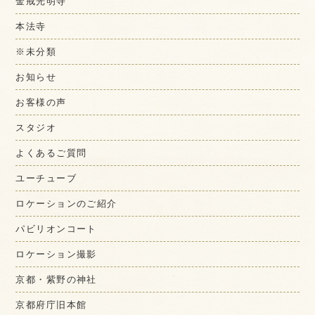
金戒光明寺
本法寺
※未分類
お知らせ
お客様の声
スタジオ
よくあるご質問
ユーチューブ
ロケーションのご紹介
パビリオンコート
ロケーション撮影
京都・紫野の神社
京都府庁旧本館