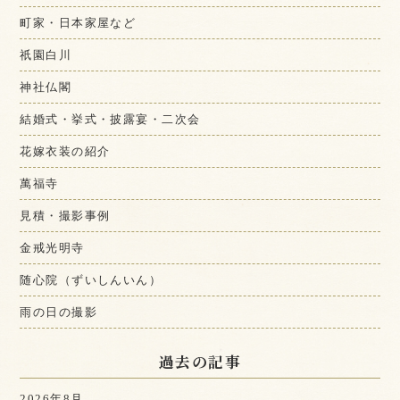
町家・日本家屋など
祇園白川
神社仏閣
結婚式・挙式・披露宴・二次会
花嫁衣装の紹介
萬福寺
見積・撮影事例
金戒光明寺
随心院（ずいしんいん）
雨の日の撮影
過去の記事
2026年8月