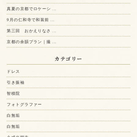
真夏の京都でロケーシ ...
9月の仁和寺で和装前 ...
第三回 おかえりなさ ...
京都の余韻プラン｜撮 ...
カテゴリー
ドレス
引き振袖
智積院
フォトグラファー
白無垢
白無垢