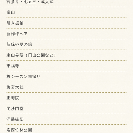
宮参り・七五三・成人式
嵐山
引き振袖
新婦様ヘア
新緑や夏の緑
東山界隈（円山公園など）
東福寺
桜シーズン前撮り
梅宮大社
正寿院
毘沙門堂
洋装撮影
洛西竹林公園