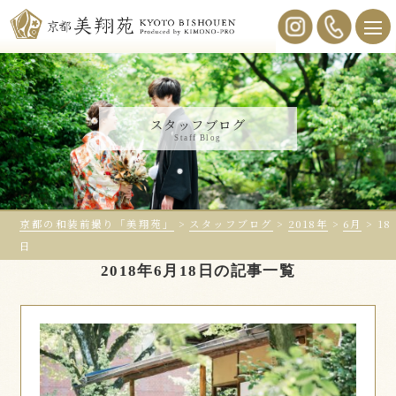
スタッフブログ
Staff Blog
京都の和装前撮り「美翔苑」
>
スタッフブログ
>
2018年
>
6月
>
18
日
2018年6月18日の記事一覧