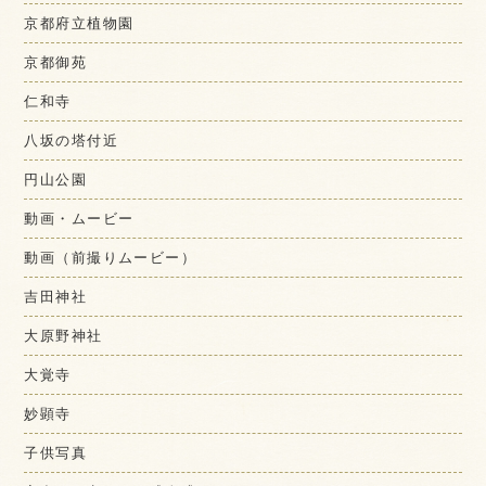
京都府立植物園
京都御苑
仁和寺
八坂の塔付近
円山公園
動画・ムービー
動画（前撮りムービー）
吉田神社
大原野神社
大覚寺
妙顕寺
子供写真