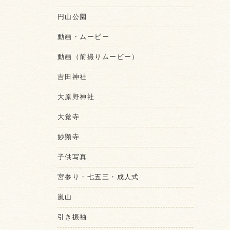
円山公園
動画・ムービー
動画（前撮りムービー）
吉田神社
大原野神社
大覚寺
妙顕寺
子供写真
宮参り・七五三・成人式
嵐山
引き振袖