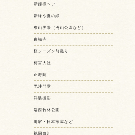
新婦様ヘア
新緑や夏の緑
東山界隈（円山公園など）
東福寺
桜シーズン前撮り
梅宮大社
正寿院
毘沙門堂
洋装撮影
洛西竹林公園
町家・日本家屋など
祇園白川