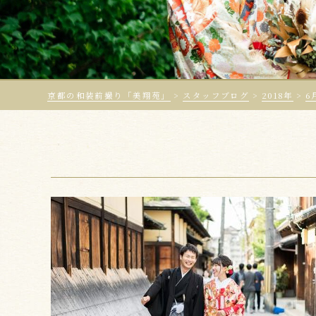
京都の和装前撮り「美翔苑」
>
スタッフブログ
>
2018年
>
6