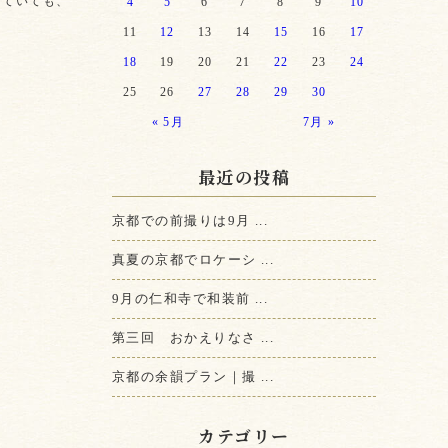
っていても、
4
5
6
7
8
9
10
11
12
13
14
15
16
17
18
19
20
21
22
23
24
25
26
27
28
29
30
« 5月
7月 »
最近の投稿
京都での前撮りは9月 ...
真夏の京都でロケーシ ...
9月の仁和寺で和装前 ...
第三回 おかえりなさ ...
京都の余韻プラン｜撮 ...
カテゴリー