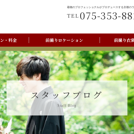
着物のプロフェッショナルがプロデュースする京都の
075-353-88
TEL
ン・料金
前撮りロケーション
前撮り衣
前撮りご利用の流れ
京都美翔苑店舗情報
スタッフブログ
Staff Blog