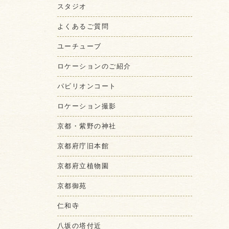
スタジオ
よくあるご質問
ユーチューブ
ロケーションのご紹介
パビリオンコート
ロケーション撮影
京都・紫野の神社
京都府庁旧本館
京都府立植物園
京都御苑
仁和寺
八坂の塔付近