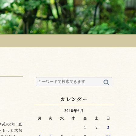
カレンダー
2018年6月
月
火
水
木
金
土
日
翔苑の溝口直
1
2
3
をもっと大切