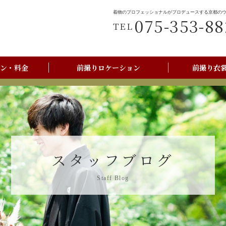
着物のプロフェッショナルがプロデュースする京都の
075-353-88
TEL
ン・料金
前撮りロケーション
前撮り衣
前撮りご利用の流れ
京都美翔苑店舗情報
スタッフブログ
Staff Blog