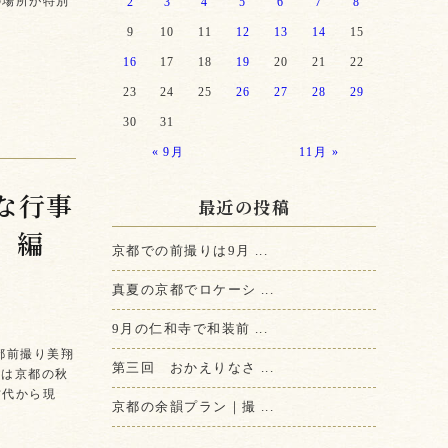
の場所が特別
2
3
4
5
6
7
8
9
10
11
12
13
14
15
16
17
18
19
20
21
22
23
24
25
26
27
28
29
30
31
« 9月
11月 »
な行事
最近の投稿
」編
京都での前撮りは9月 ...
真夏の京都でロケーシ ...
9月の仁和寺で和装前 ...
都前撮り美翔
第三回 おかえりなさ ...
日は京都の秋
古代から現
京都の余韻プラン｜撮 ...