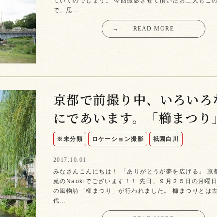
ていくのでしょう。 今回撮影させて頂いたお二人もこ
で、思…
→
READ MORE
京都で前撮り中、いろいろ
にであいます。「櫛まつり
※未分類
ロケーション撮影
祇園白川
2017.10.01
みなさんこんにちは！ 「ありがとうが夢を広げる」 京
苑のNaokiでございます！！ 先日、９月２５日の月曜
の風物詩「櫛まつり」が行われました。 櫛まつりとは
代…