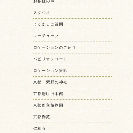
お客様の声
スタジオ
よくあるご質問
ユーチューブ
ロケーションのご紹介
パビリオンコート
ロケーション撮影
京都・紫野の神社
京都府庁旧本館
京都府立植物園
京都御苑
仁和寺