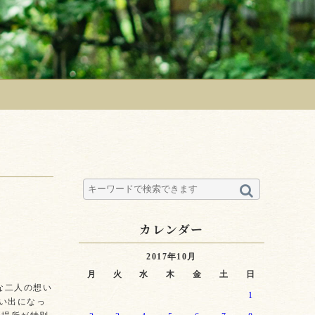
カレンダー
2017年10月
月
火
水
木
金
土
日
な二人の想い
1
い出になっ