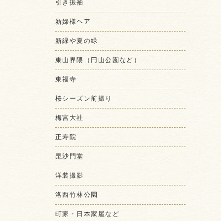
引き振袖
新婦様ヘア
新緑や夏の緑
東山界隈（円山公園など）
東福寺
桜シーズン前撮り
梅宮大社
正寿院
毘沙門堂
洋装撮影
洛西竹林公園
町家・日本家屋など