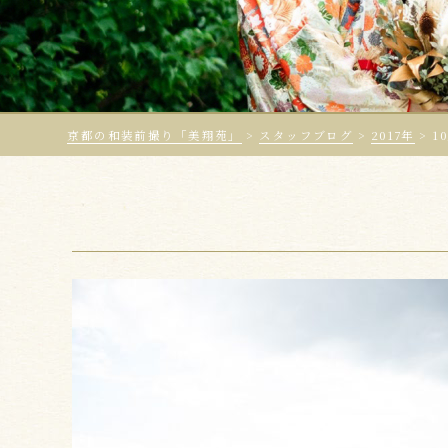
京都の和装前撮り「美翔苑」
>
スタッフブログ
>
2017年
>
1