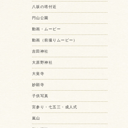
八坂の塔付近
円山公園
動画・ムービー
動画（前撮りムービー）
吉田神社
大原野神社
大覚寺
妙顕寺
子供写真
宮参り・七五三・成人式
嵐山