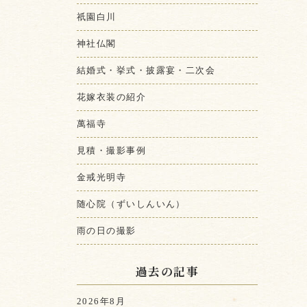
祇園白川
神社仏閣
結婚式・挙式・披露宴・二次会
花嫁衣装の紹介
萬福寺
見積・撮影事例
金戒光明寺
随心院（ずいしんいん）
雨の日の撮影
過去の記事
2026年8月