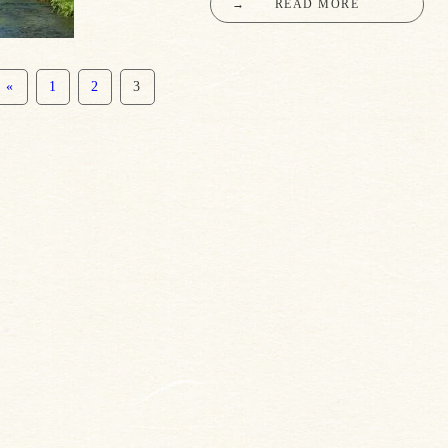
→
READ MORE
«
1
2
3