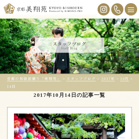
スタッフブログ
Staff Blog
京都の和装前撮り「美翔苑」
>
スタッフブログ
>
2017年
>
10月
>
14日
2017年10月14日の記事一覧