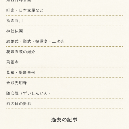
町家・日本家屋など
祇園白川
神社仏閣
結婚式・挙式・披露宴・二次会
花嫁衣装の紹介
萬福寺
見積・撮影事例
金戒光明寺
随心院（ずいしんいん）
雨の日の撮影
過去の記事