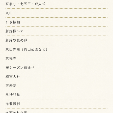
宮参り・七五三・成人式
嵐山
引き振袖
新婦様ヘア
新緑や夏の緑
東山界隈（円山公園など）
東福寺
桜シーズン前撮り
梅宮大社
正寿院
毘沙門堂
洋装撮影
洛西竹林公園