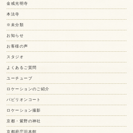
金戒光明寺
本法寺
※未分類
お知らせ
お客様の声
スタジオ
よくあるご質問
ユーチューブ
ロケーションのご紹介
パビリオンコート
ロケーション撮影
京都・紫野の神社
京都府庁旧本館