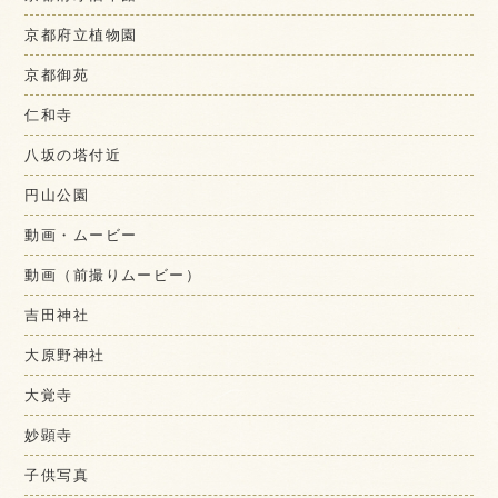
京都府立植物園
京都御苑
仁和寺
八坂の塔付近
円山公園
動画・ムービー
動画（前撮りムービー）
吉田神社
大原野神社
大覚寺
妙顕寺
子供写真