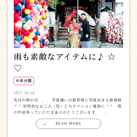
雨も素敵なアイテムに♪ ☆
♡
※未分類
2017.10.14
先日の雨の日、、、 写真嫌いの新郎様と写真好きな新婦様
＾＾ 対照的なお二人（笑）とロケーション撮影に＾＾ 雨
の中頑張っていただきありがとうございます …
→
READ MORE