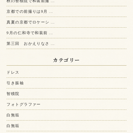
秋の智積院で和装前撮 ...
京都での前撮りは9月 ...
真夏の京都でロケーシ ...
9月の仁和寺で和装前 ...
第三回 おかえりなさ ...
カテゴリー
ドレス
引き振袖
智積院
フォトグラファー
白無垢
白無垢