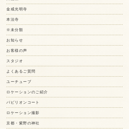
金戒光明寺
本法寺
※未分類
お知らせ
お客様の声
スタジオ
よくあるご質問
ユーチューブ
ロケーションのご紹介
パビリオンコート
ロケーション撮影
京都・紫野の神社