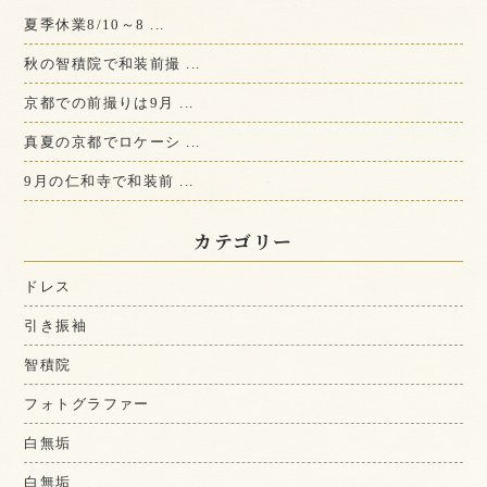
夏季休業8/10～8 ...
秋の智積院で和装前撮 ...
京都での前撮りは9月 ...
真夏の京都でロケーシ ...
9月の仁和寺で和装前 ...
カテゴリー
ドレス
引き振袖
智積院
フォトグラファー
白無垢
白無垢