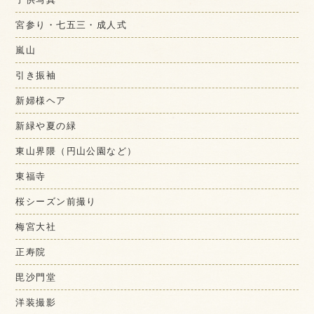
宮参り・七五三・成人式
嵐山
引き振袖
新婦様ヘア
新緑や夏の緑
東山界隈（円山公園など）
東福寺
桜シーズン前撮り
梅宮大社
正寿院
毘沙門堂
洋装撮影