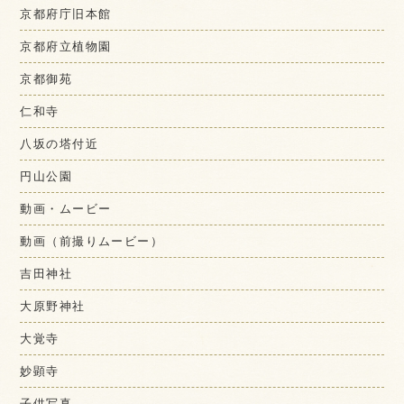
京都府庁旧本館
京都府立植物園
京都御苑
仁和寺
八坂の塔付近
円山公園
動画・ムービー
動画（前撮りムービー）
吉田神社
大原野神社
大覚寺
妙顕寺
子供写真