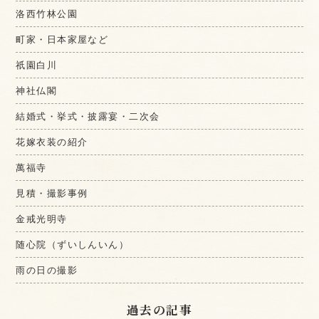
洛西竹林公園
町家・日本家屋など
祇園白川
神社仏閣
結婚式・挙式・披露宴・二次会
花嫁衣装の紹介
萬福寺
見積・撮影事例
金戒光明寺
随心院（ずいしんいん）
雨の日の撮影
過去の記事