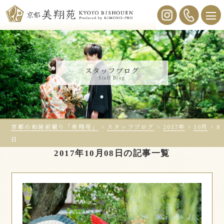
スタッフブログ
Staff Blog
京都の和装前撮り「美翔苑」
>
スタッフブログ
>
2017年
>
10月
>
8
日
2017年10月08日の記事一覧