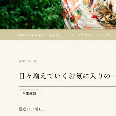
京都の和装前撮り「美翔苑」
>
スタッフブログ
>
※未分類
>
2017.10.08
日々増えていくお気に入りの
※未分類
最近いい感じ。