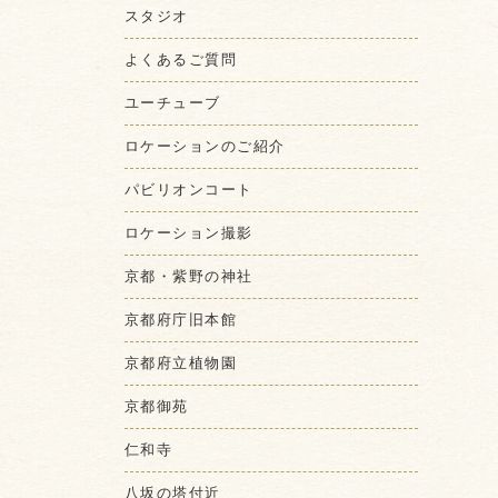
スタジオ
よくあるご質問
ユーチューブ
ロケーションのご紹介
パビリオンコート
ロケーション撮影
京都・紫野の神社
京都府庁旧本館
京都府立植物園
京都御苑
仁和寺
八坂の塔付近