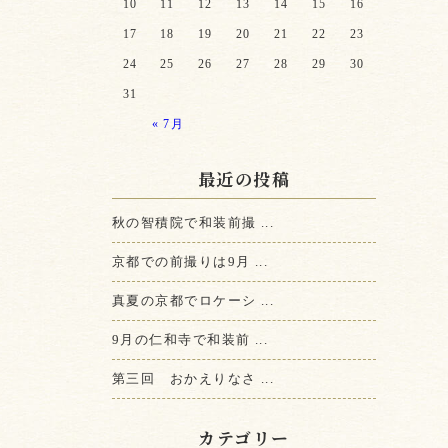
10
11
12
13
14
15
16
17
18
19
20
21
22
23
24
25
26
27
28
29
30
31
« 7月
最近の投稿
秋の智積院で和装前撮 ...
京都での前撮りは9月 ...
真夏の京都でロケーシ ...
9月の仁和寺で和装前 ...
第三回 おかえりなさ ...
カテゴリー