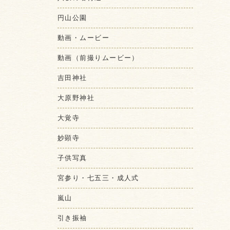
円山公園
動画・ムービー
動画（前撮りムービー）
吉田神社
大原野神社
大覚寺
妙顕寺
子供写真
宮参り・七五三・成人式
嵐山
引き振袖