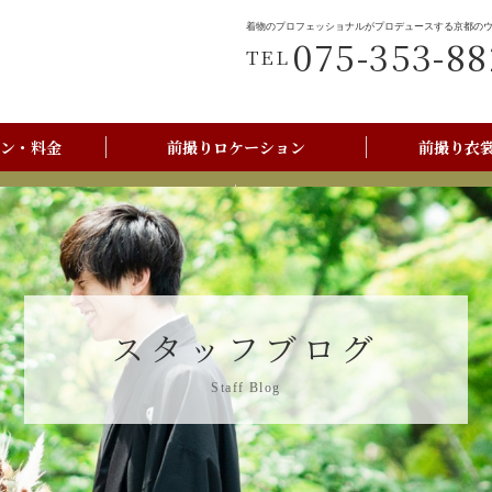
着物のプロフェッショナルがプロデュースする京都の
075-353-88
TEL
ン・料金
前撮りロケーション
前撮り衣
前撮りご利用の流れ
京都美翔苑店舗情報
スタッフブログ
Staff Blog