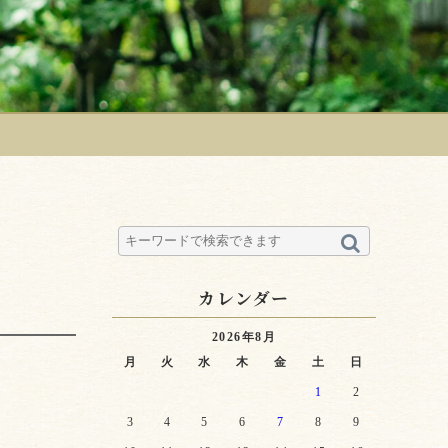
カレンダー
2026年8月
月
火
水
木
金
土
日
1
2
3
4
5
6
7
8
9