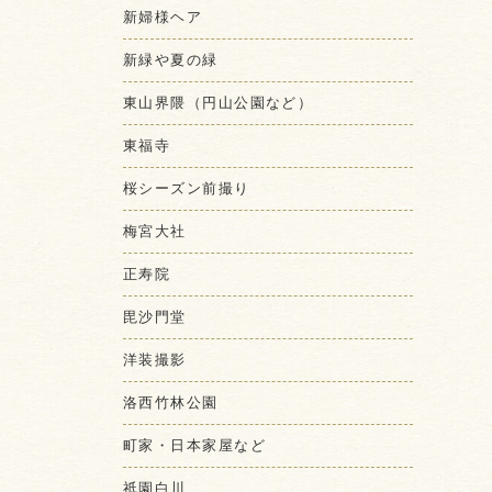
新婦様ヘア
新緑や夏の緑
東山界隈（円山公園など）
東福寺
桜シーズン前撮り
梅宮大社
正寿院
毘沙門堂
洋装撮影
洛西竹林公園
町家・日本家屋など
祇園白川