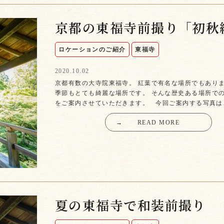
京都の東福寺前撮り「初秋
ロケーションのご紹介
東福寺
2020.10.02
京都有数の大寺院東福寺。 紅葉で有名な場所でもあり
季節もとても綺麗な場所です。 そんな歴史ある場所で
をご案内させていただきます。 今回ご案内する写真は
→
READ MORE
夏の東福寺で和装前撮り