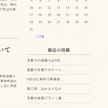
3
4
5
6
7
8
9
福寺は、桜の
10
11
12
13
14
15
16
て実は穴場
17
18
19
20
21
22
23
24
25
26
27
28
29
30
31
« 7月
いて
最近の投稿
京都での前撮りは9月 ...
真夏の京都でロケーシ ...
和装前撮り
9月の仁和寺で和装前 ...
も事前申請が
の１日に申請
第三回 おかえりなさ ...
京都の余韻プラン｜撮 ...