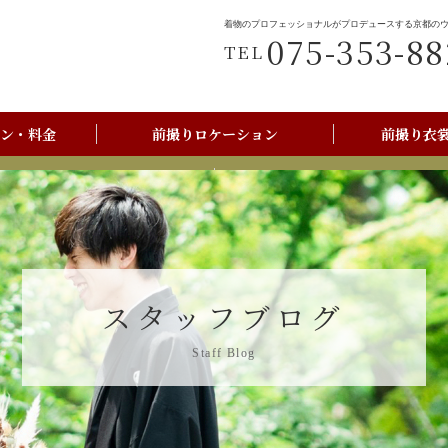
着物のプロフェッショナルがプロデュースする京都の
075-353-88
TEL
ン・料金
前撮りロケーション
前撮り衣
前撮りご利用の流れ
京都美翔苑店舗情報
スタッフブログ
Staff Blog