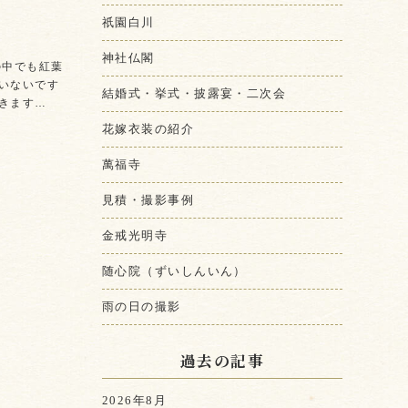
祇園白川
神社仏閣
の中でも紅葉
いないです
結婚式・挙式・披露宴・二次会
きます…
花嫁衣装の紹介
萬福寺
見積・撮影事例
金戒光明寺
随心院（ずいしんいん）
雨の日の撮影
過去の記事
2026年8月