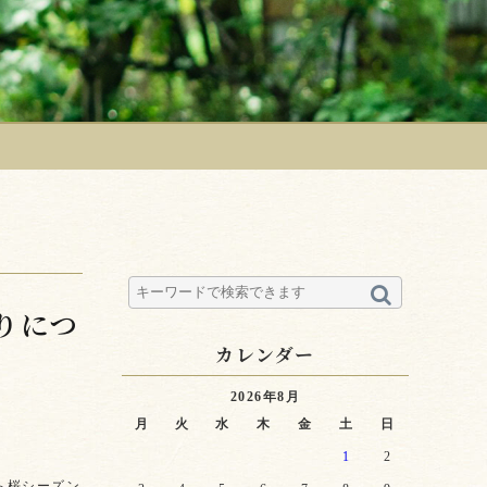
りにつ
カレンダー
2026年8月
月
火
水
木
金
土
日
1
2
ら桜シーズン