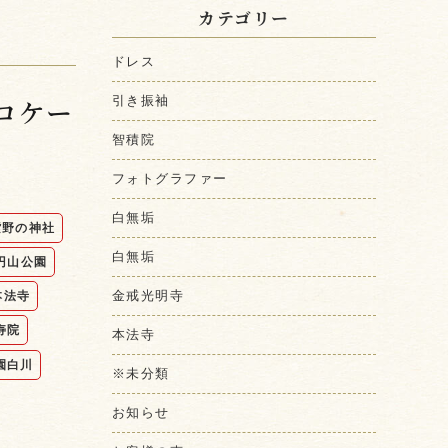
カテゴリー
ドレス
ロケー
引き振袖
智積院
フォトグラファー
白無垢
紫野の神社
白無垢
円山公園
金戒光明寺
本法寺
寿院
本法寺
園白川
※未分類
お知らせ