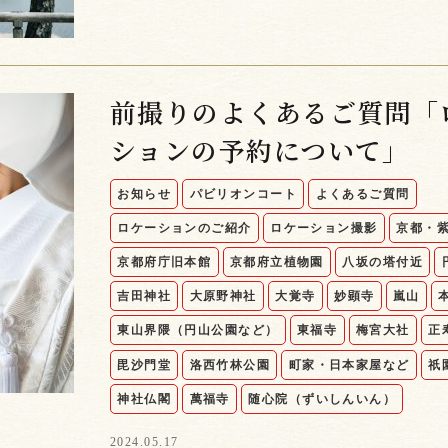
前撮りのよくあるご質問「
ションの予約について」
お知らせ
パビリオンコート
よくあるご質問
ロケーションのご紹介
ロケーション撮影
京都・
京都府庁旧本館
京都府立植物園
八坂の塔付近
吉田神社
大原野神社
大覚寺
妙顕寺
嵐山
東山界隈（円山公園など）
東福寺
梅宮大社
正
毘沙門堂
洛西竹林公園
町家・日本家屋など
祇
神社仏閣
萬福寺
随心院（ずいしんいん）
2024.05.17