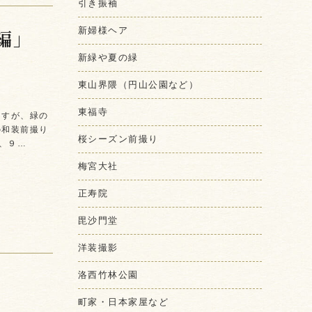
引き振袖
新婦様ヘア
編」
新緑や夏の緑
東山界隈（円山公園など）
東福寺
ますが、緑の
の和装前撮り
桜シーズン前撮り
、９…
梅宮大社
正寿院
毘沙門堂
洋装撮影
洛西竹林公園
町家・日本家屋など