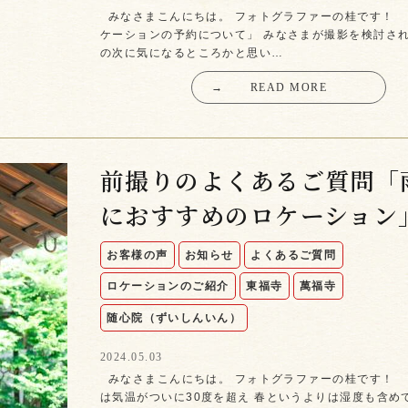
みなさまこんにちは。 フォトグラファーの桂です！
ケーションの予約について」 みなさまが撮影を検討さ
の次に気になるところかと思い…
→
READ MORE
前撮りのよくあるご質問「
におすすめのロケーション
お客様の声
お知らせ
よくあるご質問
ロケーションのご紹介
東福寺
萬福寺
随心院（ずいしんいん）
2024.05.03
みなさまこんにちは。 フォトグラファーの桂です！
は気温がついに30度を超え 春というよりは湿度も含め