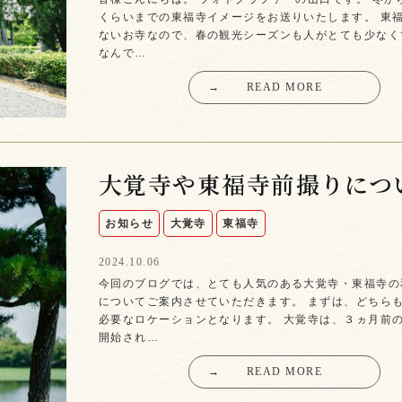
くらいまでの東福寺イメージをお送りいたします。 東
ないお寺なので、春の観光シーズンも人がとても少なく
なんで…
→
READ MORE
大覚寺や東福寺前撮りにつ
お知らせ
大覚寺
東福寺
2024.10.06
今回のブログでは、とても人気のある大覚寺・東福寺の
についてご案内させていただきます。 まずは、どちら
必要なロケーションとなります。 大覚寺は、３ヵ月前
開始され…
→
READ MORE