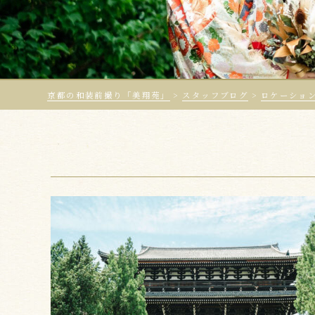
京都の和装前撮り「美翔苑」
>
スタッフブログ
>
ロケーショ