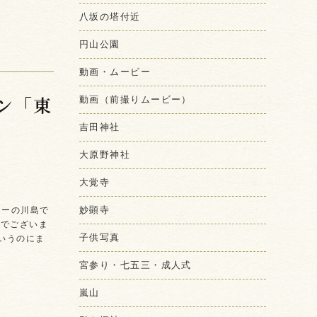
八坂の塔付近
円山公園
動画・ムービー
ン「東
動画（前撮りムービー）
吉田神社
大原野神社
大覚寺
妙顕寺
ァーの川島で
日でございま
子供写真
いうのにま
宮参り・七五三・成人式
嵐山