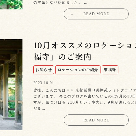
の空気となり始めました。 …
→
READ MORE
10月オススメのロケーショ
福寺」のご案内
お知らせ
ロケーションのご紹介
東福寺
2023.10.01
皆様、こんにちは＾＾ 京都前撮り美翔苑フォトグラフ
ございます。 今このブログを書いているのは9月の30
すが、気づけばもう10月という事実と、9月が終わると
だま…
→
READ MORE