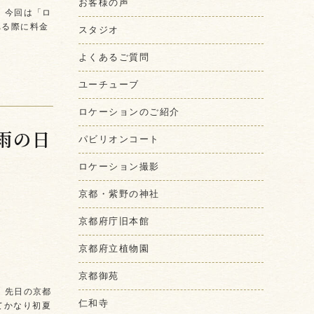
お客様の声
 今回は「ロ
れる際に料金
スタジオ
よくあるご質問
ユーチューブ
ロケーションのご紹介
雨の日
パビリオンコート
」
ロケーション撮影
京都・紫野の神社
京都府庁旧本館
京都府立植物園
京都御苑
 先日の京都
仁和寺
てかなり初夏