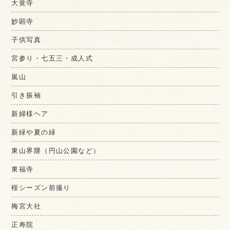
大覚寺
妙顕寺
子供写真
宮参り・七五三・成人式
嵐山
引き振袖
新婦様ヘア
新緑や夏の緑
東山界隈（円山公園など）
東福寺
桜シーズン前撮り
梅宮大社
正寿院