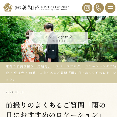
スタッフブログ
Staff Blog
京都の和装前撮り「美翔苑」
>
スタッフブログ
>
ロケーションのご紹
介
>
東福寺
>
前撮りのよくあるご質問「雨の日におすすめのロケーシ
ョン」
2024.05.03
前撮りのよくあるご質問「雨の
日におすすめのロケーション」