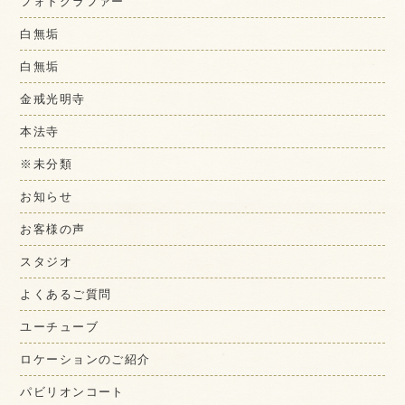
フォトグラファー
白無垢
白無垢
金戒光明寺
本法寺
※未分類
お知らせ
お客様の声
スタジオ
よくあるご質問
ユーチューブ
ロケーションのご紹介
パビリオンコート