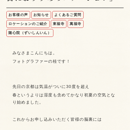
お客様の声
お知らせ
よくあるご質問
ロケーションのご紹介
東福寺
萬福寺
随心院（ずいしんいん）
みなさまこんにちは。
フォトグラファーの桂です！
先日の京都は気温がついに30度を超え
春というよりは湿度も含めてかなり初夏の空気とな
り始めました。
これからお申し込みいただく皆様の脳裏には