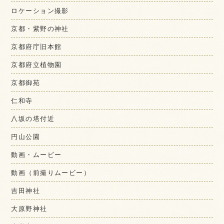
ロケーション撮影
京都・紫野の神社
京都府庁旧本館
京都府立植物園
京都御苑
仁和寺
八坂の塔付近
円山公園
動画・ムービー
動画（前撮りムービー）
吉田神社
大原野神社