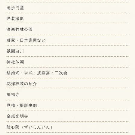
毘沙門堂
洋装撮影
洛西竹林公園
町家・日本家屋など
祇園白川
神社仏閣
結婚式・挙式・披露宴・二次会
花嫁衣装の紹介
萬福寺
見積・撮影事例
金戒光明寺
随心院（ずいしんいん）