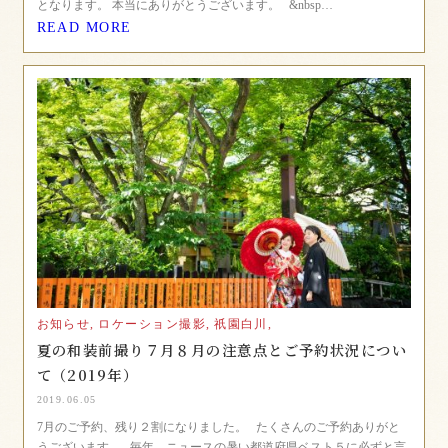
となります。 本当にありがとうございます。 &nbsp…
READ MORE
お知らせ,
ロケーション撮影,
祇園白川,
夏の和装前撮り７月８月の注意点とご予約状況につい
て（2019年）
2019.06.05
7月のご予約、残り２割になりました。 たくさんのご予約ありがと
うございます。 毎年、ニュースの暑い都道府県ベスト５に必ずと言