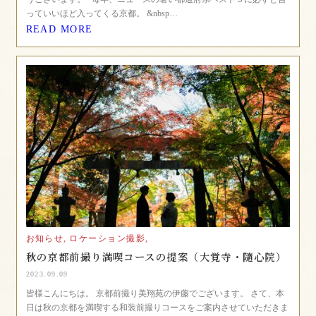
っていいほど入ってくる京都。 &nbsp…
READ MORE
お知らせ,
ロケーション撮影,
秋の京都前撮り満喫コースの提案（大覚寺・隨心院）
2023.09.09
皆様こんにちは。 京都前撮り美翔苑の伊藤でございます。 さて、本
日は秋の京都を満喫する和装前撮りコースをご案内させていただきま