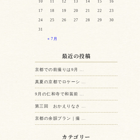
10
11
12
13
14
15
16
17
18
19
20
21
22
23
24
25
26
27
28
29
30
31
« 7月
最近の投稿
京都での前撮りは9月 ...
真夏の京都でロケーシ ...
9月の仁和寺で和装前 ...
第三回 おかえりなさ ...
京都の余韻プラン｜撮 ...
カテゴリー