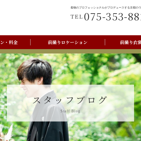
着物のプロフェッショナルがプロデュースする京都の
075-353-88
TEL
ン・料金
前撮りロケーション
前撮り衣
前撮りご利用の流れ
京都美翔苑店舗情報
スタッフブログ
Staff Blog