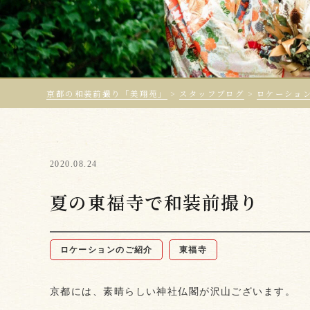
京都の和装前撮り「美翔苑」
>
スタッフブログ
>
ロケーショ
2020.08.24
夏の東福寺で和装前撮り
ロケーションのご紹介
東福寺
京都には、素晴らしい神社仏閣が沢山ございます。