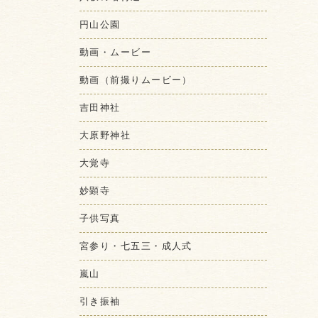
円山公園
動画・ムービー
動画（前撮りムービー）
吉田神社
大原野神社
大覚寺
妙顕寺
子供写真
宮参り・七五三・成人式
嵐山
引き振袖