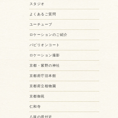
スタジオ
よくあるご質問
ユーチューブ
ロケーションのご紹介
パビリオンコート
ロケーション撮影
京都・紫野の神社
京都府庁旧本館
京都府立植物園
京都御苑
仁和寺
八坂の塔付近