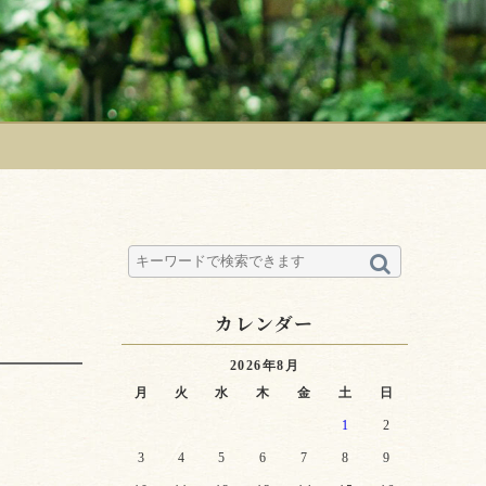
カレンダー
2026年8月
月
火
水
木
金
土
日
1
2
3
4
5
6
7
8
9