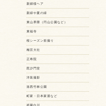
新婦様ヘア
新緑や夏の緑
東山界隈（円山公園など）
東福寺
桜シーズン前撮り
梅宮大社
正寿院
毘沙門堂
洋装撮影
洛西竹林公園
町家・日本家屋など
祇園白川