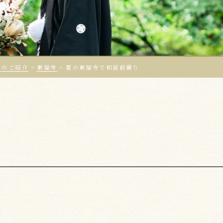
ンのご紹介
>
東福寺
>
夏の東福寺で和装前撮り