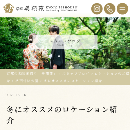
スタッフブログ
Staff Blog
京都の和装前撮り「美翔苑」
>
スタッフブログ
>
ロケーションのご紹
介
>
洛西竹林公園
>
冬にオススメのロケーション紹介
2021.09.16
冬にオススメのロケーション紹
介