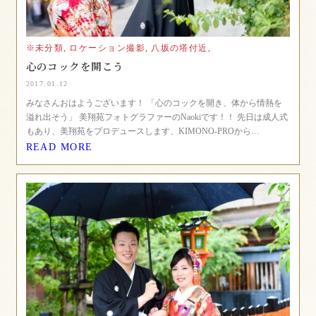
※未分類,
ロケーション撮影,
八坂の塔付近,
心のコックを開こう
2017.01.12
みなさんおはようございます！ 「心のコックを開き、体から情熱を
溢れ出そう」 美翔苑フォトグラファーのNaokiです！！ 先日は成人式
もあり、美翔苑をプロデュースします、KIMONO-PROから…
READ MORE