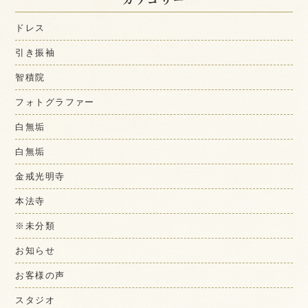
ドレス
引き振袖
智積院
フォトグラファー
白無垢
白無垢
金戒光明寺
本法寺
※未分類
お知らせ
お客様の声
スタジオ