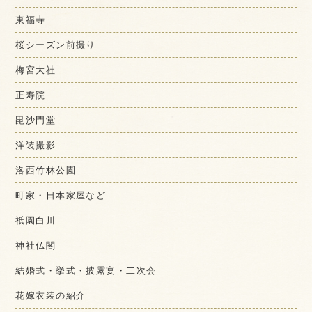
東福寺
桜シーズン前撮り
梅宮大社
正寿院
毘沙門堂
洋装撮影
洛西竹林公園
町家・日本家屋など
祇園白川
神社仏閣
結婚式・挙式・披露宴・二次会
花嫁衣装の紹介