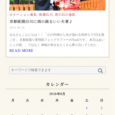
ロケーション撮影,
祇園白川,
雨の日の撮影,
京都祇園白川に雨の滴るいい夫妻♪
2016.06.29
みなさんこんにちは！！ 「心の内側から光が溢れる気持ちで1日を過
ごす」 京都前撮り美翔苑フォトグラファーのNaokiです。 本日はあい
にくの雨、、ではなく 神様が幸せをたくさん降り注いでくれた…
READ MORE
カレンダー
2026年8月
月
火
水
木
金
土
日
1
2