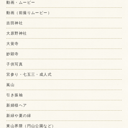
動画・ムービー
動画（前撮りムービー）
吉田神社
大原野神社
大覚寺
妙顕寺
子供写真
宮参り・七五三・成人式
嵐山
引き振袖
新婦様ヘア
新緑や夏の緑
東山界隈（円山公園など）