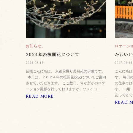
お知らせ,
ロケーシ
2024年の桜開花について
かわい
2024.03.19
2017.08.13
皆様こんにちは。 京都前撮り美翔苑の伊藤です。
こんにちは
本日は、２０２４年の桜開花状況についてご案内
す。 毎日
させていただきます。 ここ数日、何か所かのロケ
の仕事では
ーション撮影を行っておりますが、ソメイヨ…
す。 一組
あってとて
READ MORE
READ 