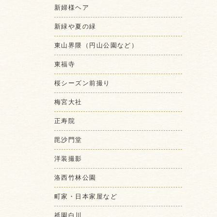
新婦様ヘア
新緑や夏の緑
東山界隈（円山公園など）
東福寺
桜シーズン前撮り
梅宮大社
正寿院
毘沙門堂
洋装撮影
洛西竹林公園
町家・日本家屋など
祇園白川