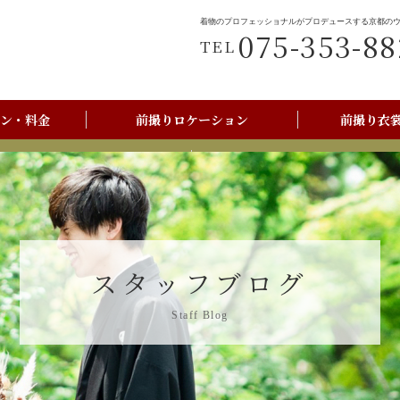
着物のプロフェッショナルがプロデュースする京都の
075-353-88
TEL
ン・料金
前撮りロケーション
前撮り衣
前撮りご利用の流れ
京都美翔苑店舗情報
スタッフブログ
Staff Blog