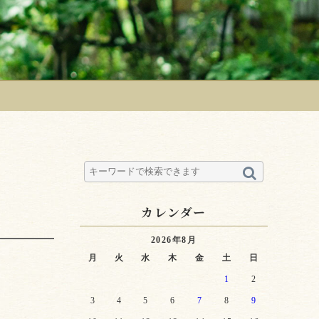
カレンダー
2026年8月
月
火
水
木
金
土
日
1
2
3
4
5
6
7
8
9