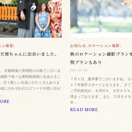
ョン撮影,
お知らせ,
ロケーション撮影,
い天使ちゃんに出会いました。
秋のロケーション撮影プラン受
別プランもあり
2017.07.01
。 京都前撮り美翔苑の川島でございま
の撮影で色々な新郎新婦様に出会えるこ
７月１日、夏本番でございますね。 さ
、日々新しい出会いがたくさんありま
１７年後半スタートとなります。 さて
一組にそれぞれのエピソードや思い出が
ご予約状況が、８月95％、９月４０％、
…
埋まっております。 また、11月６０
MORE
半…
READ MORE