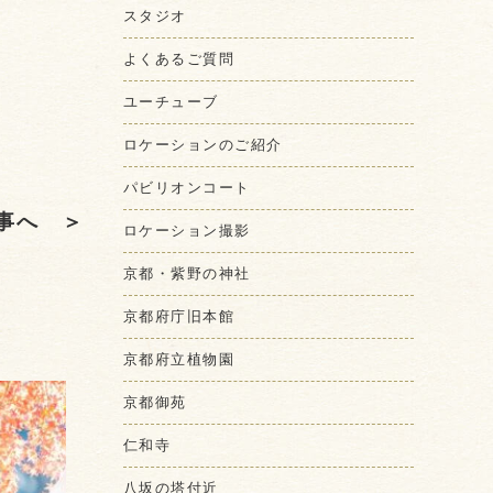
スタジオ
よくあるご質問
ユーチューブ
ロケーションのご紹介
パビリオンコート
事へ ＞
ロケーション撮影
京都・紫野の神社
京都府庁旧本館
京都府立植物園
京都御苑
仁和寺
八坂の塔付近