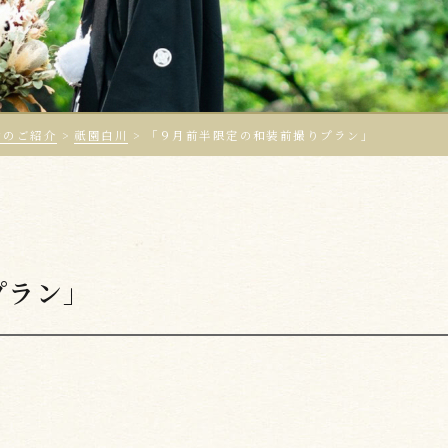
ンのご紹介
>
祇園白川
>
「９月前半限定の和装前撮りプラン」
プラン」