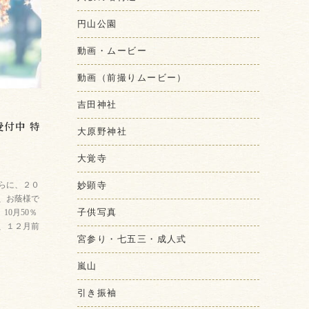
円山公園
動画・ムービー
動画（前撮りムービー）
吉田神社
付中 特
大原野神社
大覚寺
妙顕寺
らに、２０
、お蔭様で
子供写真
10月50％
％、１２月前
宮参り・七五三・成人式
嵐山
引き振袖