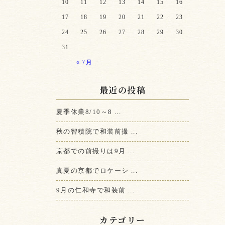
10
11
12
13
14
15
16
17
18
19
20
21
22
23
24
25
26
27
28
29
30
31
« 7月
最近の投稿
夏季休業8/10～8 ...
秋の智積院で和装前撮 ...
京都での前撮りは9月 ...
真夏の京都でロケーシ ...
9月の仁和寺で和装前 ...
カテゴリー