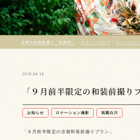
京都の和装前撮り「美翔苑」
>
スタッフブログ
>
ロケーショ
2019.06.14
「９月前半限定の和装前撮り
お知らせ
ロケーション撮影
祇園白川
「９月前半限定の京都和装前撮りプラン」