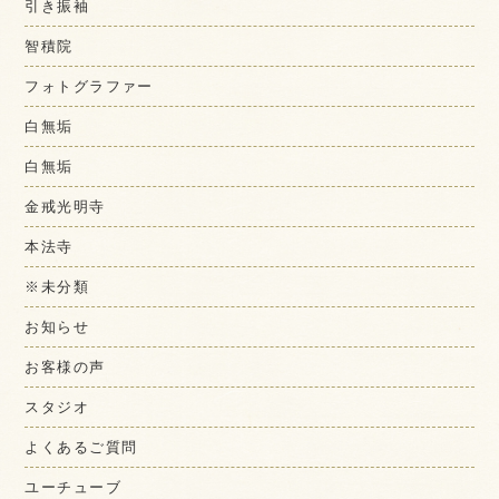
引き振袖
智積院
フォトグラファー
白無垢
白無垢
金戒光明寺
本法寺
※未分類
お知らせ
お客様の声
スタジオ
よくあるご質問
ユーチューブ