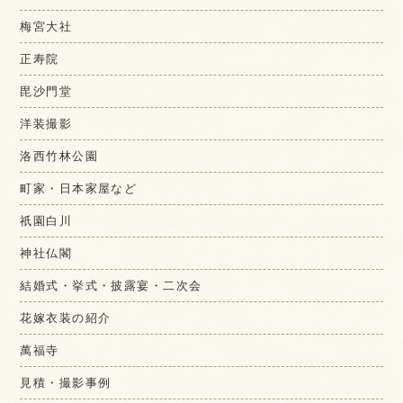
梅宮大社
正寿院
毘沙門堂
洋装撮影
洛西竹林公園
町家・日本家屋など
祇園白川
神社仏閣
結婚式・挙式・披露宴・二次会
花嫁衣装の紹介
萬福寺
見積・撮影事例