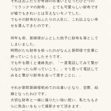
それはおふたりが奇跡の出逢いとなったひとつの
「リラックマの財布」、とても可愛らしい財布です
が嘘でもきれいとは言えないモノでした。
でもその財布がおふたりの人生に、これ以上ない幸
せを運んできたのです。
何年も前、新婦様がふとした拍子に財布を落として
しまいました。
時間がたち財布を拾ったのがなんと新郎様で交番に
持っていこうとしたそうです。
でも中を開くと連絡先が。「一度電話してみて繋が
らなかったら持っていこう。」そう思って電話して
みると繋がり財布を会って渡すことに、、
それが新郎新婦様初めての出逢いとなり、交際、結
婚となったわけです。
大切な財布と一緒に撮りたい強い想い、私たちもさ
らに気合いをもって撮影させて頂きます。