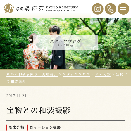
スタッフブログ
Staff Blog
京都の和装前撮り「美翔苑」
>
スタッフブログ
>
※未分類
>
宝物と
の和装撮影
2017.11.24
宝物との和装撮影
※未分類
ロケーション撮影