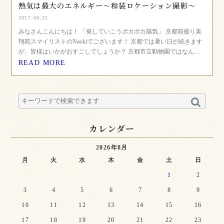
熱気は最大のエネルギー〜和装ロケーション撮影〜
2017.08.25
みなさんこんにちは！ 「発していこうポカポカ陽気」 京都前撮り美
翔苑スマイリストのNaokiでございます！ 京都では暑い日が続きます
が、皆様はいかがおすごしでしょうか？ 京都市立動物園ではなん…
READ MORE
カレンダー
2026年8月
月
火
水
木
金
土
日
1
2
3
4
5
6
7
8
9
10
11
12
13
14
15
16
17
18
19
20
21
22
23