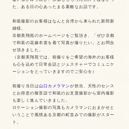
た、ある日の心あったまる素敵なお話です。
和装撮影のお客様はなんと台湾から来られた新郎新
婦様。
京都美翔苑のホームページをご覧頂き、「ぜひ京都
で和装の花嫁衣裳を着て写真が撮りたい」とお問合
せ頂きました。
（京都美翔苑では、前撮りをご希望の海外のお客様
も心を込めて日常会話とジェスチャーでコミュニケ
ーションをとっていきますのでご安心を）
前撮り当日は
山口カメラマン
が担当、天性のセンス
とお得意の擬音語で和装のお支度撮影から室内撮影
も楽しく進んでいきました。
ロケーション撮影の写真もカメラマンにおまかせと
いうことで風情ある京都の町並みでの撮影がスター
ト。