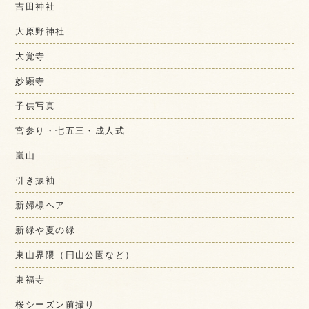
吉田神社
大原野神社
大覚寺
妙顕寺
子供写真
宮参り・七五三・成人式
嵐山
引き振袖
新婦様ヘア
新緑や夏の緑
東山界隈（円山公園など）
東福寺
桜シーズン前撮り