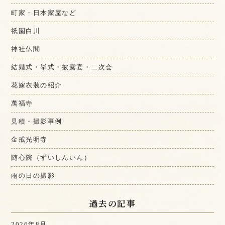
町家・日本家屋など
祇園白川
神社仏閣
結婚式・挙式・披露宴・二次会
花嫁衣装の紹介
萬福寺
見積・撮影事例
金戒光明寺
随心院（ずいしんいん）
雨の日の撮影
過去の記事
2026年8月