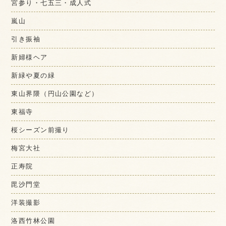
宮参り・七五三・成人式
嵐山
引き振袖
新婦様ヘア
新緑や夏の緑
東山界隈（円山公園など）
東福寺
桜シーズン前撮り
梅宮大社
正寿院
毘沙門堂
洋装撮影
洛西竹林公園