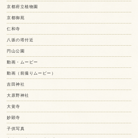
京都府立植物園
京都御苑
仁和寺
八坂の塔付近
円山公園
動画・ムービー
動画（前撮りムービー）
吉田神社
大原野神社
大覚寺
妙顕寺
子供写真