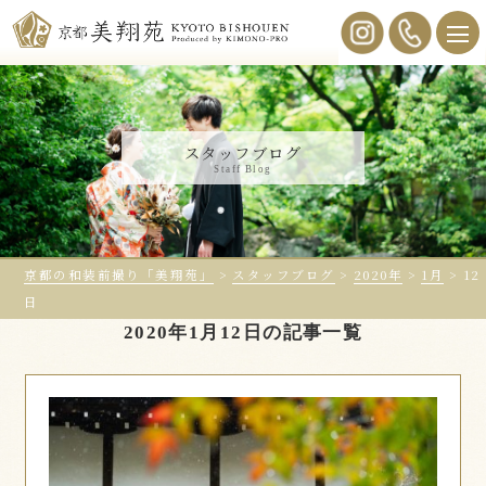
スタッフブログ
Staff Blog
京都の和装前撮り「美翔苑」
>
スタッフブログ
>
2020年
>
1月
>
12
日
2020年1月12日の記事一覧