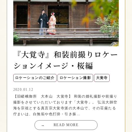
『大覚寺』和装前撮りロケー
ションイメージ・桜編
ロケーションのご紹介
ロケーション撮影
大覚寺
2020.01.12
【旧嵯峨御所 大本山 大覚寺】 和装の婚礼撮影や前撮り
撮影をさせていただいております「大覚寺」。 弘法大師空
海を宗祖とする真言宗大覚寺派の大本山で、その荘厳たる
佇まいは、白無垢や色打掛・引き振…
→
READ MORE