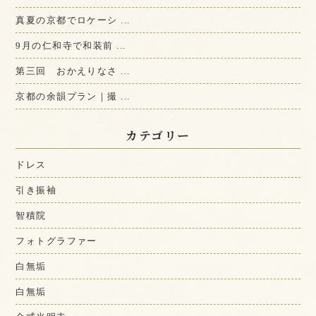
真夏の京都でロケーシ ...
9月の仁和寺で和装前 ...
第三回 おかえりなさ ...
京都の余韻プラン｜撮 ...
カテゴリー
ドレス
引き振袖
智積院
フォトグラファー
白無垢
白無垢