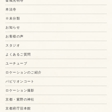
金戒光明寺
本法寺
※未分類
お知らせ
お客様の声
スタジオ
よくあるご質問
ユーチューブ
ロケーションのご紹介
パビリオンコート
ロケーション撮影
京都・紫野の神社
京都府庁旧本館