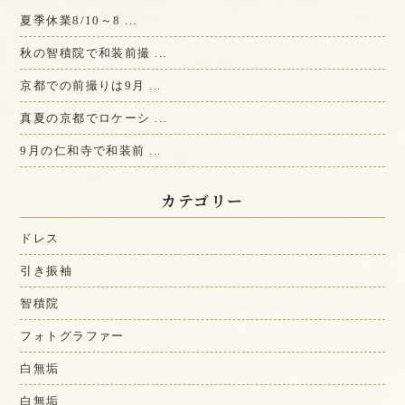
夏季休業8/10～8 ...
秋の智積院で和装前撮 ...
京都での前撮りは9月 ...
真夏の京都でロケーシ ...
9月の仁和寺で和装前 ...
カテゴリー
ドレス
引き振袖
智積院
フォトグラファー
白無垢
白無垢