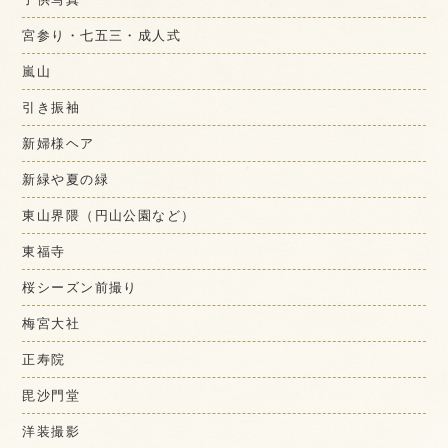
宮参り・七五三・成人式
嵐山
引き振袖
新婦様ヘア
新緑や夏の緑
東山界隈（円山公園など）
東福寺
桜シーズン前撮り
梅宮大社
正寿院
毘沙門堂
洋装撮影