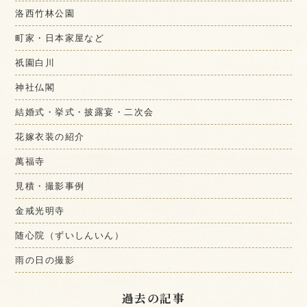
洛西竹林公園
町家・日本家屋など
祇園白川
神社仏閣
結婚式・挙式・披露宴・二次会
花嫁衣装の紹介
萬福寺
見積・撮影事例
金戒光明寺
随心院（ずいしんいん）
雨の日の撮影
過去の記事