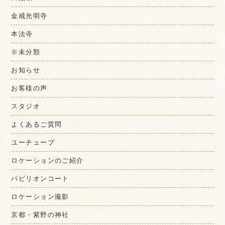
金戒光明寺
本法寺
※未分類
お知らせ
お客様の声
スタジオ
よくあるご質問
ユーチューブ
ロケーションのご紹介
パビリオンコート
ロケーション撮影
京都・紫野の神社