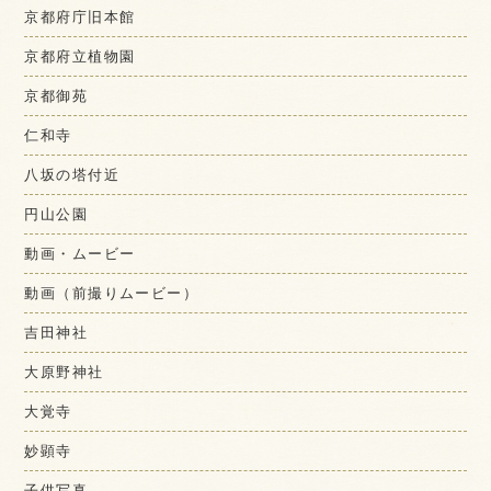
京都府庁旧本館
京都府立植物園
京都御苑
仁和寺
八坂の塔付近
円山公園
動画・ムービー
動画（前撮りムービー）
吉田神社
大原野神社
大覚寺
妙顕寺
子供写真