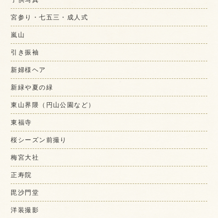
宮参り・七五三・成人式
嵐山
引き振袖
新婦様ヘア
新緑や夏の緑
東山界隈（円山公園など）
東福寺
桜シーズン前撮り
梅宮大社
正寿院
毘沙門堂
洋装撮影