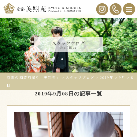
スタッフブログ
Staff Blog
京都の和装前撮り「美翔苑」
>
スタッフブログ
>
2019年
>
9月
>
8
日
2019年9月08日の記事一覧