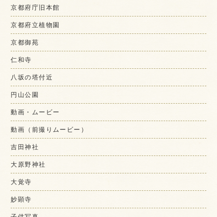
京都府庁旧本館
京都府立植物園
京都御苑
仁和寺
八坂の塔付近
円山公園
動画・ムービー
動画（前撮りムービー）
吉田神社
大原野神社
大覚寺
妙顕寺
子供写真