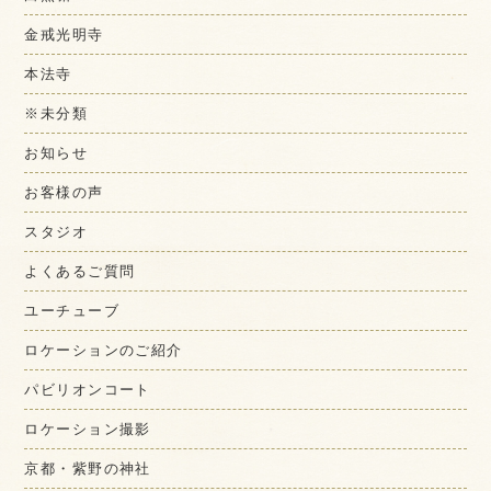
金戒光明寺
本法寺
※未分類
お知らせ
お客様の声
スタジオ
よくあるご質問
ユーチューブ
ロケーションのご紹介
パビリオンコート
ロケーション撮影
京都・紫野の神社