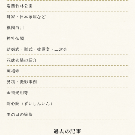
洛西竹林公園
町家・日本家屋など
祇園白川
神社仏閣
結婚式・挙式・披露宴・二次会
花嫁衣装の紹介
萬福寺
見積・撮影事例
金戒光明寺
随心院（ずいしんいん）
雨の日の撮影
過去の記事