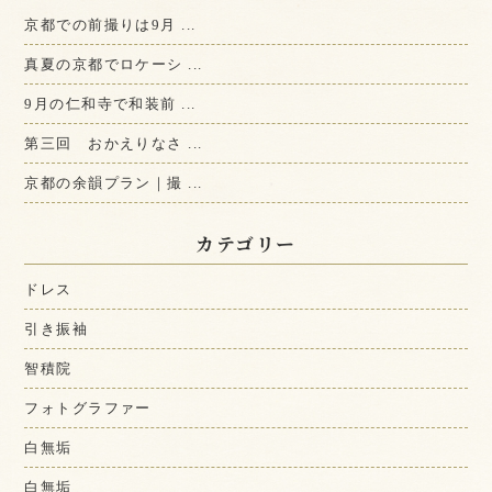
京都での前撮りは9月 ...
真夏の京都でロケーシ ...
9月の仁和寺で和装前 ...
第三回 おかえりなさ ...
京都の余韻プラン｜撮 ...
カテゴリー
ドレス
引き振袖
智積院
フォトグラファー
白無垢
白無垢