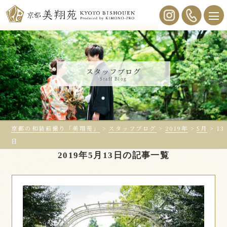
スタッフブログ
Staff Blog
京都の和装前撮り「美翔苑」
>
スタッフブログ
>
2019年
>
5月
>
13
日
2019年5月13日の記事一覧