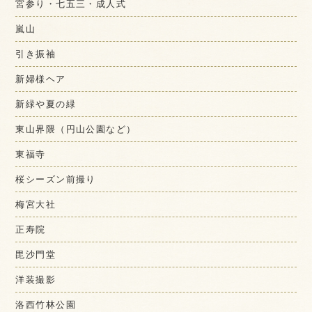
宮参り・七五三・成人式
嵐山
引き振袖
新婦様ヘア
新緑や夏の緑
東山界隈（円山公園など）
東福寺
桜シーズン前撮り
梅宮大社
正寿院
毘沙門堂
洋装撮影
洛西竹林公園