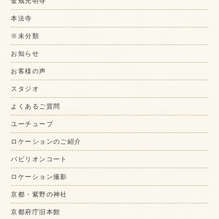
金戒光明寺
本法寺
※未分類
お知らせ
お客様の声
スタジオ
よくあるご質問
ユーチューブ
ロケーションのご紹介
パビリオンコート
ロケーション撮影
京都・紫野の神社
京都府庁旧本館