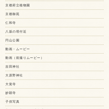
京都府立植物園
京都御苑
仁和寺
八坂の塔付近
円山公園
動画・ムービー
動画（前撮りムービー）
吉田神社
大原野神社
大覚寺
妙顕寺
子供写真