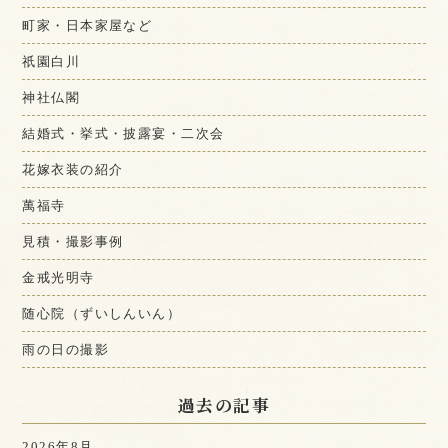
町家・日本家屋など
祇園白川
神社仏閣
結婚式・挙式・披露宴・二次会
花嫁衣装の紹介
萬福寺
見積・撮影事例
金戒光明寺
随心院（ずいしんいん）
雨の日の撮影
過去の記事
2026年8月