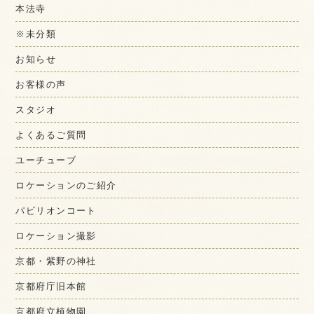
本法寺
※未分類
お知らせ
お客様の声
スタジオ
よくあるご質問
ユーチューブ
ロケーションのご紹介
パビリオンコート
ロケーション撮影
京都・紫野の神社
京都府庁旧本館
京都府立植物園