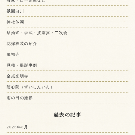
町家・日本家屋など
祇園白川
神社仏閣
結婚式・挙式・披露宴・二次会
花嫁衣装の紹介
萬福寺
見積・撮影事例
金戒光明寺
随心院（ずいしんいん）
雨の日の撮影
過去の記事
2026年8月