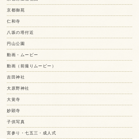
京都御苑
仁和寺
八坂の塔付近
円山公園
動画・ムービー
動画（前撮りムービー）
吉田神社
大原野神社
大覚寺
妙顕寺
子供写真
宮参り・七五三・成人式