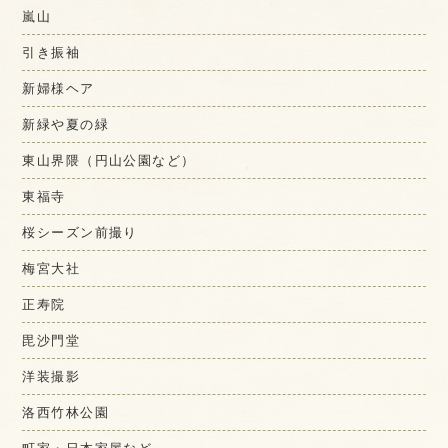
嵐山
引き振袖
新婦様ヘア
新緑や夏の緑
東山界隈（円山公園など）
東福寺
桜シーズン前撮り
梅宮大社
正寿院
毘沙門堂
洋装撮影
洛西竹林公園