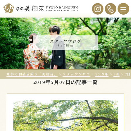
スタッフブログ
Staff Blog
京都の和装前撮り「美翔苑」
>
スタッフブログ
>
2019年
>
5月
>
7日
2019年5月07日の記事一覧