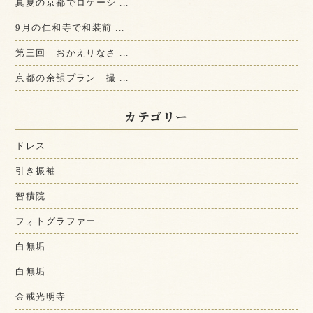
真夏の京都でロケーシ ...
9月の仁和寺で和装前 ...
第三回 おかえりなさ ...
京都の余韻プラン｜撮 ...
カテゴリー
ドレス
引き振袖
智積院
フォトグラファー
白無垢
白無垢
金戒光明寺