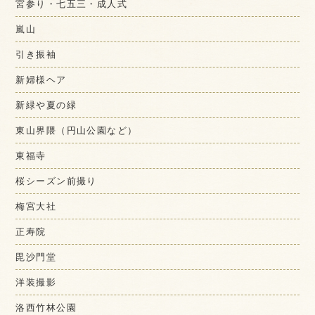
宮参り・七五三・成人式
嵐山
引き振袖
新婦様ヘア
新緑や夏の緑
東山界隈（円山公園など）
東福寺
桜シーズン前撮り
梅宮大社
正寿院
毘沙門堂
洋装撮影
洛西竹林公園