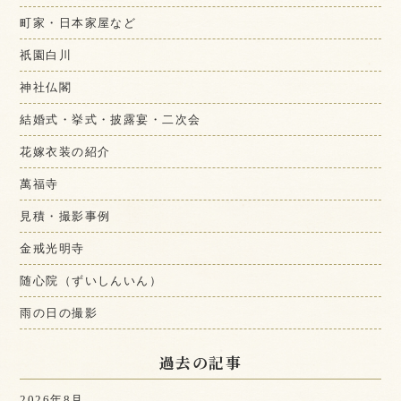
町家・日本家屋など
祇園白川
神社仏閣
結婚式・挙式・披露宴・二次会
花嫁衣装の紹介
萬福寺
見積・撮影事例
金戒光明寺
随心院（ずいしんいん）
雨の日の撮影
過去の記事
2026年8月