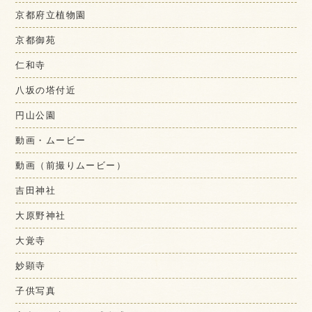
京都府立植物園
京都御苑
仁和寺
八坂の塔付近
円山公園
動画・ムービー
動画（前撮りムービー）
吉田神社
大原野神社
大覚寺
妙顕寺
子供写真