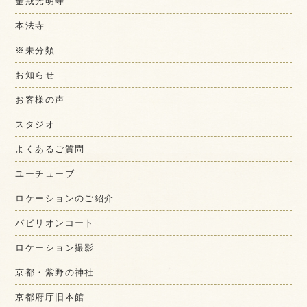
金戒光明寺
本法寺
※未分類
お知らせ
お客様の声
スタジオ
よくあるご質問
ユーチューブ
ロケーションのご紹介
パビリオンコート
ロケーション撮影
京都・紫野の神社
京都府庁旧本館