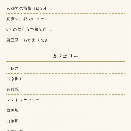
京都での前撮りは9月 ...
真夏の京都でロケーシ ...
9月の仁和寺で和装前 ...
第三回 おかえりなさ ...
カテゴリー
ドレス
引き振袖
智積院
フォトグラファー
白無垢
白無垢