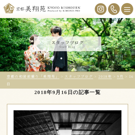
スタッフブログ
Staff Blog
京都の和装前撮り「美翔苑」
>
スタッフブログ
>
2018年
>
9月
>
16
日
2018年9月16日の記事一覧