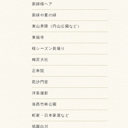
新婦様ヘア
新緑や夏の緑
東山界隈（円山公園など）
東福寺
桜シーズン前撮り
梅宮大社
正寿院
毘沙門堂
洋装撮影
洛西竹林公園
町家・日本家屋など
祇園白川