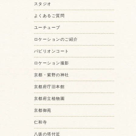
スタジオ
よくあるご質問
ユーチューブ
ロケーションのご紹介
パビリオンコート
ロケーション撮影
京都・紫野の神社
京都府庁旧本館
京都府立植物園
京都御苑
仁和寺
八坂の塔付近