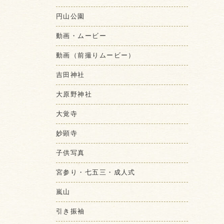
円山公園
動画・ムービー
動画（前撮りムービー）
吉田神社
大原野神社
大覚寺
妙顕寺
子供写真
宮参り・七五三・成人式
嵐山
引き振袖