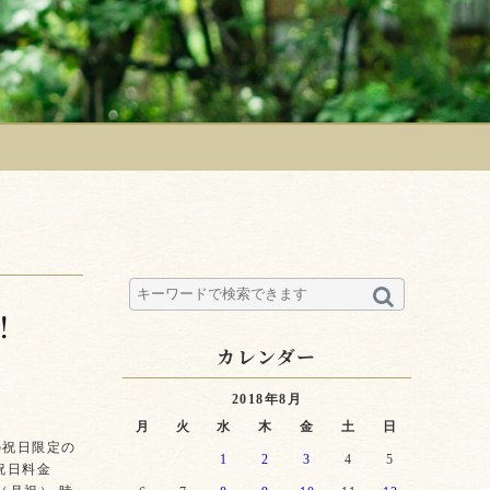
！
カレンダー
2018年8月
月
火
水
木
金
土
日
の祝日限定の
1
2
3
4
5
祝日料金