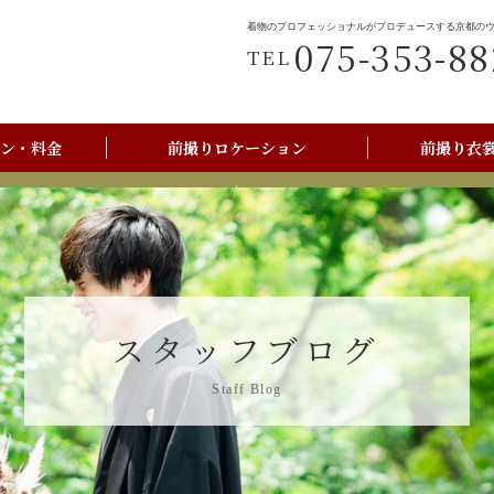
着物のプロフェッショナルがプロデュースする京都の
075-353-88
TEL
ン・料金
前撮りロケーション
前撮り衣
前撮りご利用の流れ
京都美翔苑店舗情報
スタッフブログ
Staff Blog