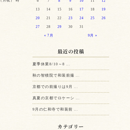
（月祝） 時
6
7
8
9
10
11
12
13
14
15
16
17
18
19
20
21
22
23
24
25
26
27
28
29
30
31
« 7月
9月 »
最近の投稿
夏季休業8/10～8 ...
秋の智積院で和装前撮 ...
京都での前撮りは9月 ...
真夏の京都でロケーシ ...
9月の仁和寺で和装前 ...
カテゴリー