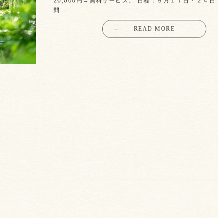
20,000円→無料サービス。 日程：９月１７日・２４日
間…
→
READ MORE