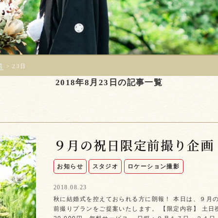
月
>
23日
2018年8月23日の記事一覧
９月の祝日限定前撮り企画
お知らせ
スタジオ
ロケーション撮影
2018.08.23
秋に結婚式を控えておられる方に朗報！ 本日は、９月
前撮りプランをご提案いたします。 【限定内容】 土日