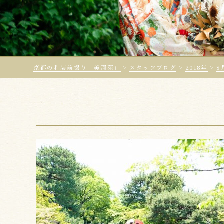
京都の和装前撮り「美翔苑」
>
スタッフブログ
>
2018年
>
8