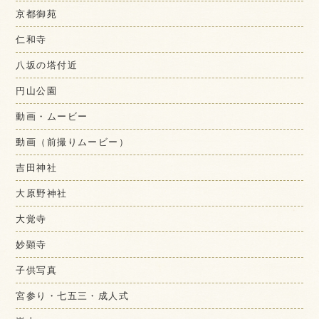
京都御苑
仁和寺
八坂の塔付近
円山公園
動画・ムービー
動画（前撮りムービー）
吉田神社
大原野神社
大覚寺
妙顕寺
子供写真
宮参り・七五三・成人式