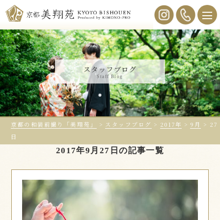
スタッフブログ
Staff Blog
京都の和装前撮り「美翔苑」
>
スタッフブログ
>
2017年
>
9月
>
27
日
2017年9月27日の記事一覧