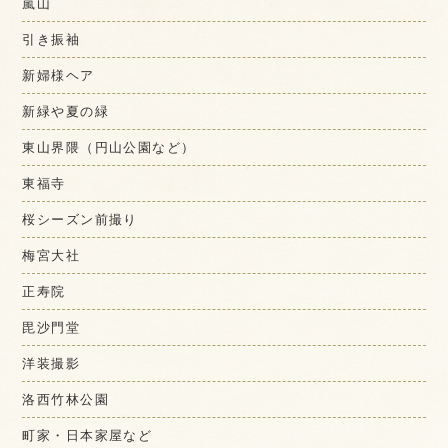
嵐山
引き振袖
新婦様ヘア
新緑や夏の緑
東山界隈（円山公園など）
東福寺
桜シーズン前撮り
梅宮大社
正寿院
毘沙門堂
洋装撮影
洛西竹林公園
町家・日本家屋など