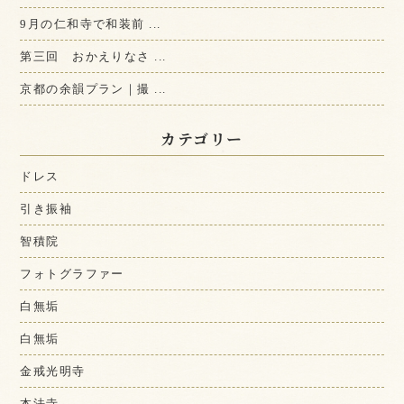
9月の仁和寺で和装前 ...
第三回 おかえりなさ ...
京都の余韻プラン｜撮 ...
カテゴリー
ドレス
引き振袖
智積院
フォトグラファー
白無垢
白無垢
金戒光明寺
本法寺