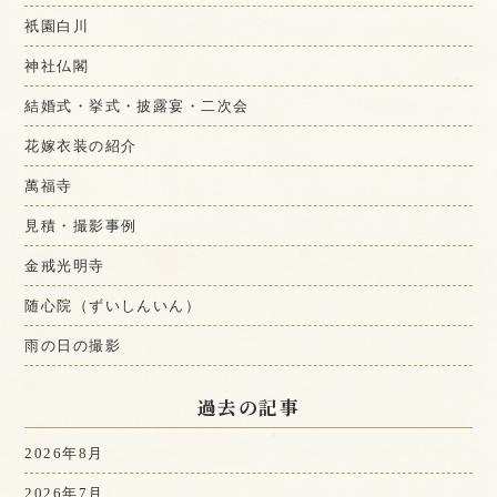
祇園白川
神社仏閣
結婚式・挙式・披露宴・二次会
花嫁衣装の紹介
萬福寺
見積・撮影事例
金戒光明寺
随心院（ずいしんいん）
雨の日の撮影
過去の記事
2026年8月
2026年7月