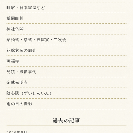
町家・日本家屋など
祇園白川
神社仏閣
結婚式・挙式・披露宴・二次会
花嫁衣装の紹介
萬福寺
見積・撮影事例
金戒光明寺
随心院（ずいしんいん）
雨の日の撮影
過去の記事
2026年8月