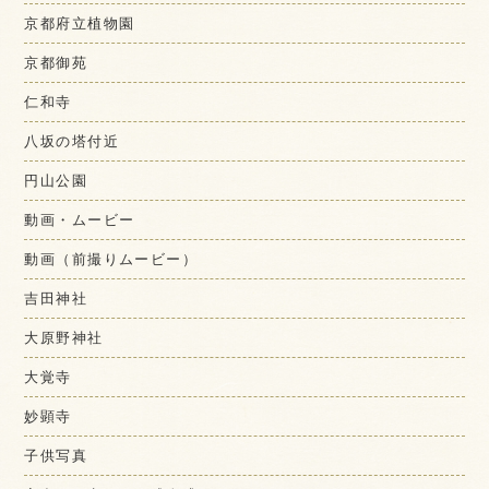
京都府立植物園
京都御苑
仁和寺
八坂の塔付近
円山公園
動画・ムービー
動画（前撮りムービー）
吉田神社
大原野神社
大覚寺
妙顕寺
子供写真