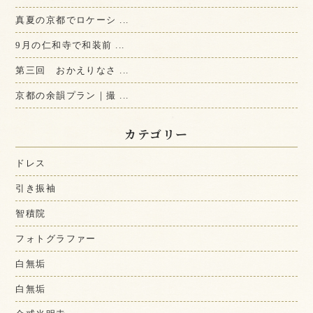
真夏の京都でロケーシ ...
9月の仁和寺で和装前 ...
第三回 おかえりなさ ...
京都の余韻プラン｜撮 ...
カテゴリー
ドレス
引き振袖
智積院
フォトグラファー
白無垢
白無垢