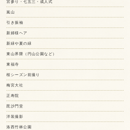
宮参り・七五三・成人式
嵐山
引き振袖
新婦様ヘア
新緑や夏の緑
東山界隈（円山公園など）
東福寺
桜シーズン前撮り
梅宮大社
正寿院
毘沙門堂
洋装撮影
洛西竹林公園