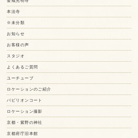
金戒光明寺
本法寺
※未分類
お知らせ
お客様の声
スタジオ
よくあるご質問
ユーチューブ
ロケーションのご紹介
パビリオンコート
ロケーション撮影
京都・紫野の神社
京都府庁旧本館