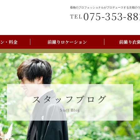
着物のプロフェッショナルがプロデュースする京都の
075-353-88
TEL
ン・料金
前撮りロケーション
前撮り衣
前撮りご利用の流れ
京都美翔苑店舗情報
スタッフブログ
Staff Blog