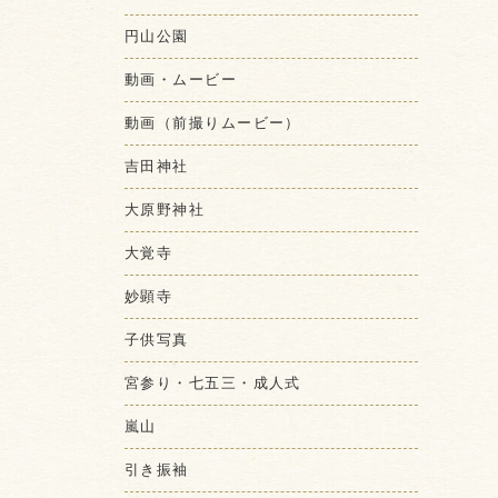
円山公園
動画・ムービー
動画（前撮りムービー）
吉田神社
大原野神社
大覚寺
妙顕寺
子供写真
宮参り・七五三・成人式
嵐山
引き振袖