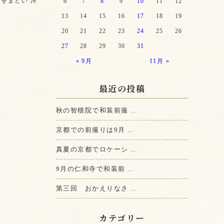
をまとい 洋
6
7
8
9
10
11
12
13
14
15
16
17
18
19
20
21
22
23
24
25
26
27
28
29
30
31
« 9月
11月 »
最近の投稿
秋の智積院で和装前撮 ...
京都での前撮りは9月 ...
真夏の京都でロケーシ ...
9月の仁和寺で和装前 ...
第三回 おかえりなさ ...
カテゴリー