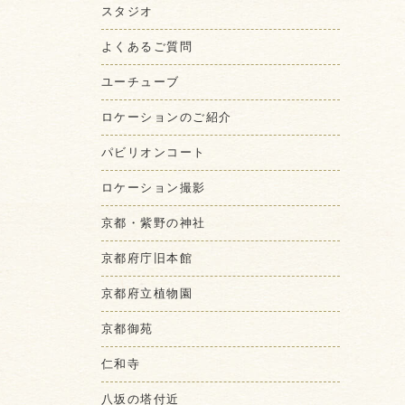
スタジオ
よくあるご質問
ユーチューブ
ロケーションのご紹介
パビリオンコート
ロケーション撮影
京都・紫野の神社
京都府庁旧本館
京都府立植物園
京都御苑
仁和寺
八坂の塔付近