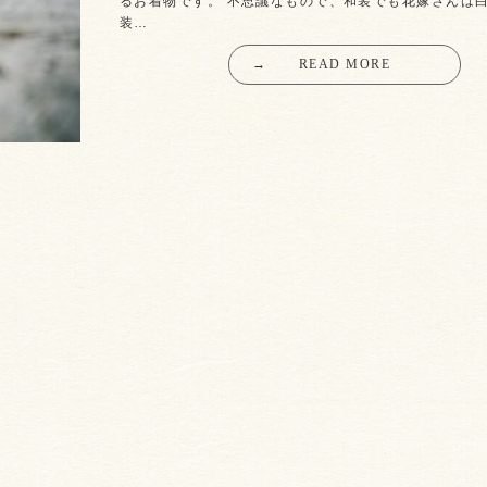
るお着物です。 不思議なもので、和装でも花嫁さんは白
装…
→
READ MORE