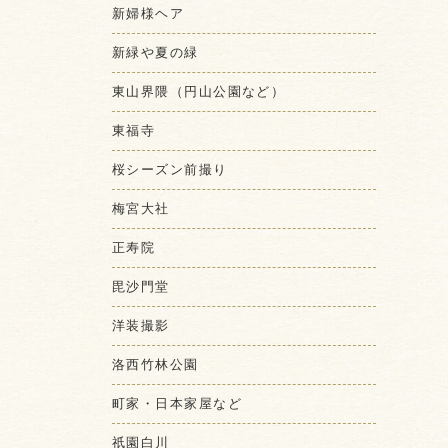
新婦様ヘア
新緑や夏の緑
東山界隈（円山公園など）
東福寺
桜シーズン前撮り
梅宮大社
正寿院
毘沙門堂
洋装撮影
洛西竹林公園
町家・日本家屋など
祇園白川