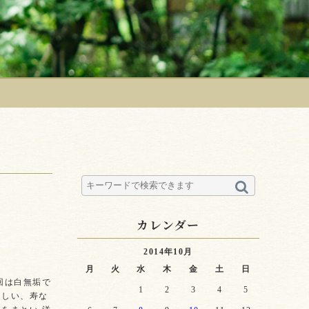
カレンダー
2014年10月
月
火
水
木
金
土
日
回は白無垢で
1
2
3
4
5
らしい、寿な