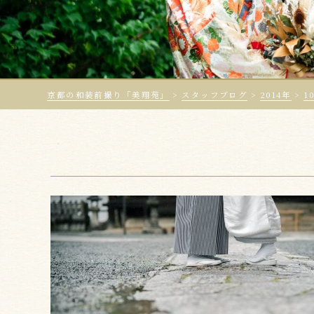
京都の和装前撮り「美翔苑」
>
スタッフブログ
>
2014年
>
1