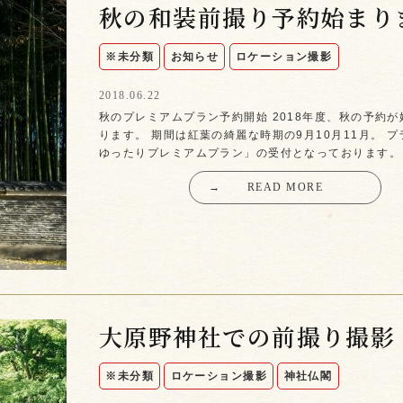
秋の和装前撮り予約始まり
※未分類
お知らせ
ロケーション撮影
2018.06.22
秋のプレミアムプラン予約開始 2018年度、秋の予約
ります。 期間は紅葉の綺麗な時期の9月10月11月。 プ
ゆったりプレミアムプラン」の受付となっております。
→
READ MORE
大原野神社での前撮り撮影
※未分類
ロケーション撮影
神社仏閣