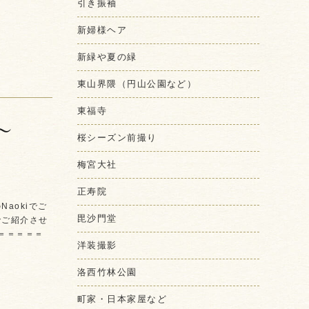
引き振袖
新婦様ヘア
新緑や夏の緑
東山界隈（円山公園など）
東福寺
〜
桜シーズン前撮り
梅宮大社
正寿院
aokiでご
毘沙門堂
でご紹介させ
＝＝＝＝＝
洋装撮影
洛西竹林公園
町家・日本家屋など