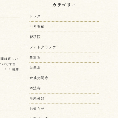
カテゴリー
ドレス
引き振袖
智積院
フォトグラファー
白無垢
れ間は嬉しい
いいですね
白無垢
！！！ 撮影
金戒光明寺
本法寺
※未分類
お知らせ