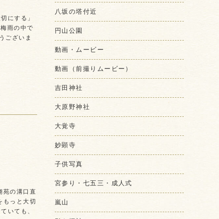
八坂の塔付近
大切にする」
 梅雨の中で
円山公園
うございま
動画・ムービー
動画（前撮りムービー）
吉田神社
大原野神社
大覚寺
妙顕寺
子供写真
宮参り・七五三・成人式
翔苑の溝口直
嵐山
をもっと大切
っていても、