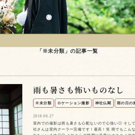
「※未分類」の記事一覧
雨も暑さも怖いものなし
※未分類
ロケーション撮影
神社仏閣
雨の日の
2018.06.27
室内での撮影は雨も暑さも心配ないので心強い◎ そし
社さんは室内クーラー完備です！最高！笑 雨でもこん