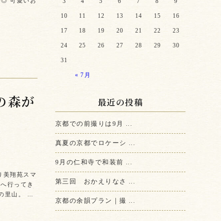
◎ 可愛いお
3
4
5
6
7
8
9
10
11
12
13
14
15
16
17
18
19
20
21
22
23
24
25
26
27
28
29
30
31
« 7月
の森が
最近の投稿
京都での前撮りは9月 ...
真夏の京都でロケーシ ...
9月の仁和寺で和装前 ...
り美翔苑スマ
第三回 おかえりなさ ...
原へ行ってき
の里山。 …
京都の余韻プラン｜撮 ...