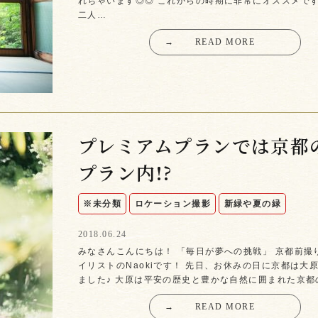
れちゃいます◎◎ これからの時期に非常にオススメです
二人…
→
READ MORE
プレミアムプランでは京都
プラン内!?
※未分類
ロケーション撮影
新緑や夏の緑
2018.06.24
みなさんこんにちは！ 「毎日が夢への挑戦」 京都前撮
イリストのNaokiです！ 先日、お休みの日に京都は大
ました♪ 大原は平安の歴史と豊かな自然に囲まれた京都
→
READ MORE