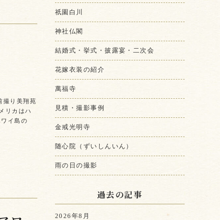
祇園白川
神社仏閣
結婚式・挙式・披露宴・二次会
花嫁衣装の紹介
萬福寺
前撮り美翔苑
見積・撮影事例
アメリカはハ
ハワイ島の
金戒光明寺
随心院（ずいしんいん）
雨の日の撮影
過去の記事
2026年8月