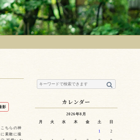
カレンダー
撮影
2026年8月
月
火
水
木
金
土
日
てこちらの神
1
2
なに素敵に撮