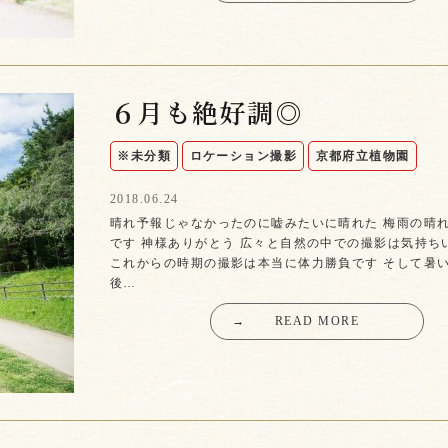
６月も絶好調◎
※未分類
ロケーション撮影
京都府立植物園
2018.06.24
晴れ予報じゃなかったのに嘘みたいに晴れた 梅雨の晴
です 神様ありがとう 広々と自然の中での撮影は気持ち
これからの時期の撮影は本当に体力勝負です そして暑い
後…
→
READ MORE