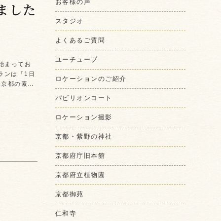
お客様の声
ました
スタジオ
よくあるご質問
ユーチューブ
が始まってお
ランは「1日
ロケーションのご紹介
 京都の素…
パビリオンコート
ロケーション撮影
京都・紫野の神社
京都府庁旧本館
京都府立植物園
京都御苑
仁和寺