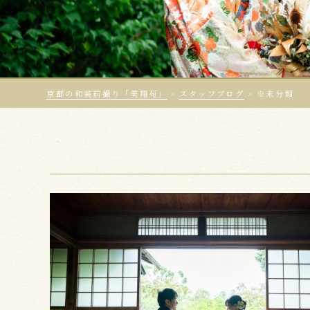
京都の和装前撮り「美翔苑」
>
スタッフブログ
>
※未分類