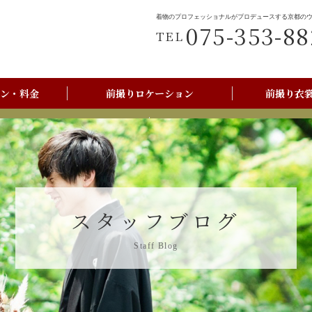
着物のプロフェッショナルがプロデュースする京都の
075-353-88
TEL
ン・料金
前撮りロケーション
前撮り衣
前撮りご利用の流れ
京都美翔苑店舗情報
スタッフブログ
Staff Blog