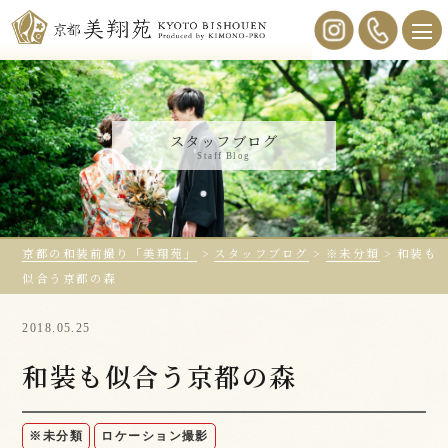
スタッフブログ
Staff Blog
京都の和装前撮り「美翔苑」
>
スタッフブログ
>
※未分類
>
和装も
似合う京都の森
2018.05.25
和装も似合う京都の森
※未分類
ロケーション撮影