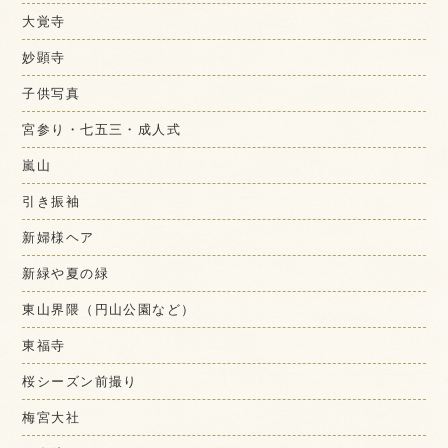
大覚寺
妙顕寺
子供写真
宮参り・七五三・成人式
嵐山
引き振袖
新婦様ヘア
新緑や夏の緑
東山界隈（円山公園など）
東福寺
桜シーズン前撮り
梅宮大社