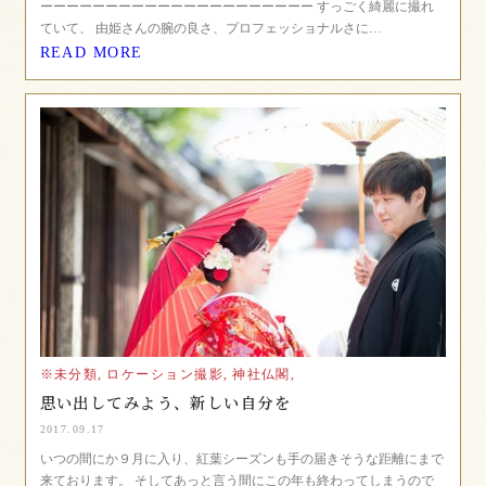
ーーーーーーーーーーーーーーーーーーーーー すっごく綺麗に撮れ
ていて、 由姫さんの腕の良さ、プロフェッショナルさに…
READ MORE
※未分類,
ロケーション撮影,
神社仏閣,
思い出してみよう、新しい自分を
2017.09.17
いつの間にか９月に入り、紅葉シーズンも手の届きそうな距離にまで
来ております。 そしてあっと言う間にこの年も終わってしまうので