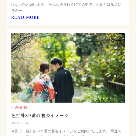
はないかと思います。 そんな過ぎ行く時間の中で、写真とは永遠に
その一…
READ MORE
※未分類,
色打掛89番の着姿イメージ
2020.11.05
今回は、色打掛８９番の着姿イメージをご案内いたします。 早速で