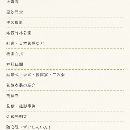
正寿院
毘沙門堂
洋装撮影
洛西竹林公園
町家・日本家屋など
祇園白川
神社仏閣
結婚式・挙式・披露宴・二次会
花嫁衣装の紹介
萬福寺
見積・撮影事例
金戒光明寺
随心院（ずいしんいん）