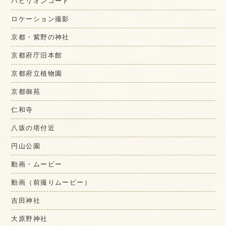
パビリオンコート
ロケーション撮影
京都・紫野の神社
京都府庁旧本館
京都府立植物園
京都御苑
仁和寺
八坂の塔付近
円山公園
動画・ムービー
動画（前撮りムービー）
吉田神社
大原野神社