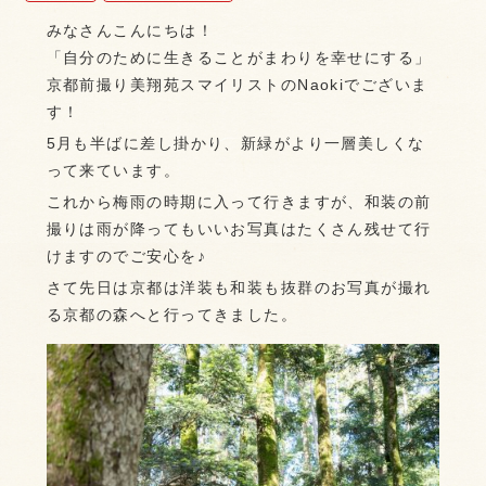
みなさんこんにちは！
「自分のために生きることがまわりを幸せにする」
京都前撮り美翔苑スマイリストのNaokiでございま
す！
5月も半ばに差し掛かり、新緑がより一層美しくな
って来ています。
これから梅雨の時期に入って行きますが、和装の前
撮りは雨が降ってもいいお写真はたくさん残せて行
けますのでご安心を♪
さて先日は京都は洋装も和装も抜群のお写真が撮れ
る京都の森へと行ってきました。