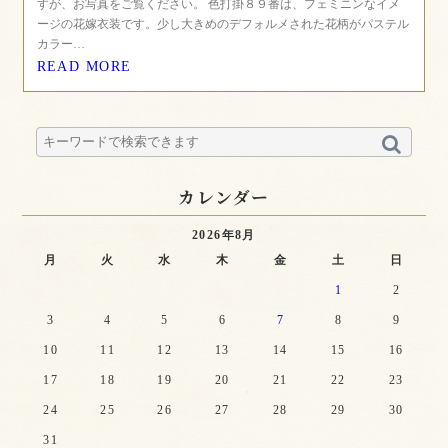
すが、お写真をご覧ください。 色打掛８９番は、フェミニンなイメ
ージの花嫁衣装です。少し大きめのデフォルメされた花柄がパステル
カラー…
READ MORE
カレンダー
2026年8月
月
火
水
木
金
土
日
1
2
3
4
5
6
7
8
9
10
11
12
13
14
15
16
17
18
19
20
21
22
23
24
25
26
27
28
29
30
31