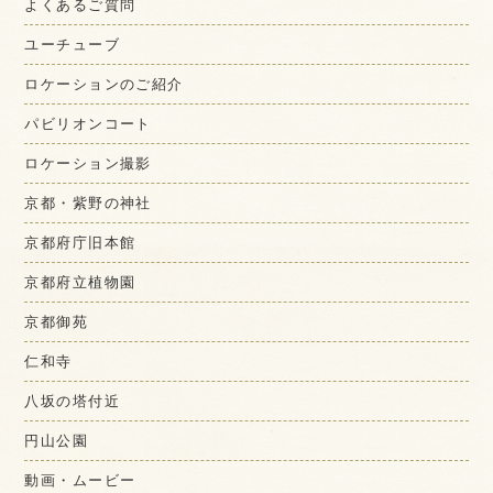
よくあるご質問
ユーチューブ
ロケーションのご紹介
パビリオンコート
ロケーション撮影
京都・紫野の神社
京都府庁旧本館
京都府立植物園
京都御苑
仁和寺
八坂の塔付近
円山公園
動画・ムービー