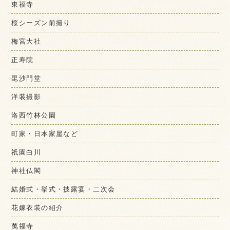
東福寺
桜シーズン前撮り
梅宮大社
正寿院
毘沙門堂
洋装撮影
洛西竹林公園
町家・日本家屋など
祇園白川
神社仏閣
結婚式・挙式・披露宴・二次会
花嫁衣装の紹介
萬福寺