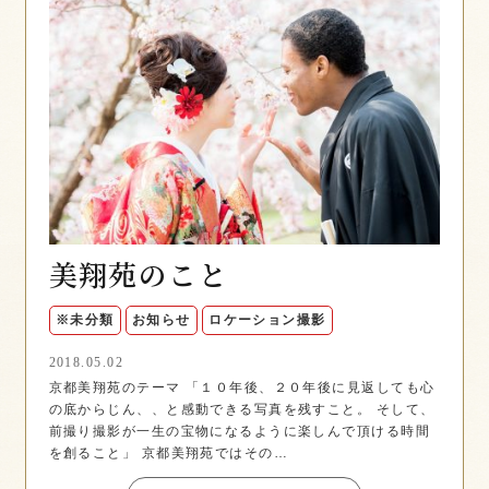
美翔苑のこと
※未分類
お知らせ
ロケーション撮影
2018.05.02
京都美翔苑のテーマ 「１０年後、２０年後に見返しても心
の底からじん、、と感動できる写真を残すこと。 そして、
前撮り撮影が一生の宝物になるように楽しんで頂ける時間
を創ること」 京都美翔苑ではその…