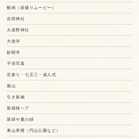
動画（前撮りムービー）
吉田神社
大原野神社
大覚寺
妙顕寺
子供写真
宮参り・七五三・成人式
嵐山
引き振袖
新婦様ヘア
新緑や夏の緑
東山界隈（円山公園など）