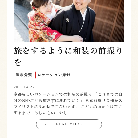
旅をするように和装の前撮り
を
※未分類
ロケーション撮影
2018.04.22
京都らしいロケーションでの和装の前撮り 「これまでの自
分の関心ごとも放さずに連れていく」 京都前撮り美翔苑ス
マイリストのNaokiでございます。 こどもの頃から現在に
至るまで、欲しいもの、やり…
→
READ MORE