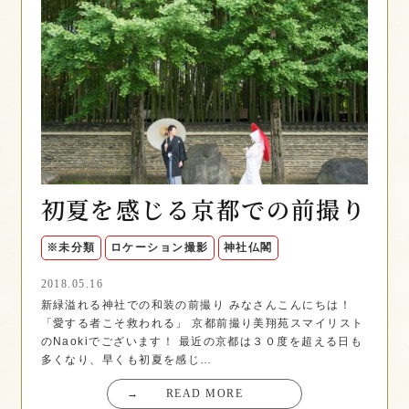
初夏を感じる京都での前撮り
※未分類
ロケーション撮影
神社仏閣
2018.05.16
新緑溢れる神社での和装の前撮り みなさんこんにちは！
「愛する者こそ救われる」 京都前撮り美翔苑スマイリスト
のNaokiでございます！ 最近の京都は３０度を超える日も
多くなり、早くも初夏を感じ…
→
READ MORE