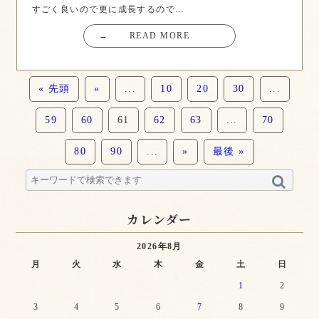
すごく良いので更に成長するので…
→
READ MORE
« 先頭
«
...
10
20
30
...
59
60
61
62
63
...
70
80
90
...
»
最後 »
カレンダー
2026年8月
月
火
水
木
金
土
日
1
2
3
4
5
6
7
8
9