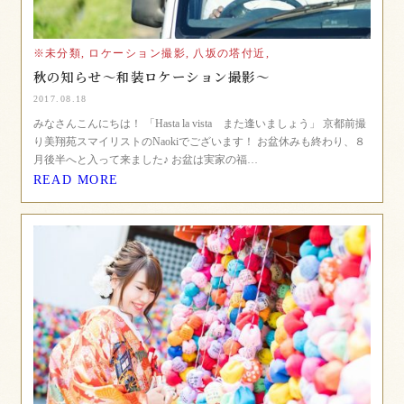
※未分類,
ロケーション撮影,
八坂の塔付近,
秋の知らせ〜和装ロケーション撮影〜
2017.08.18
みなさんこんにちは！ 「Hasta la vista また逢いましょう」 京都前撮
り美翔苑スマイリストのNaokiでございます！ お盆休みも終わり、８
月後半へと入って来ました♪ お盆は実家の福…
READ MORE