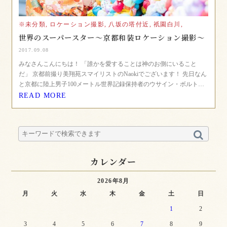
※未分類,
ロケーション撮影,
八坂の塔付近,
祇園白川,
世界のスーパースター〜京都和装ロケーション撮影〜
2017.09.08
みなさんこんにちは！ 「誰かを愛することは神のお側にいること
だ」 京都前撮り美翔苑スマイリストのNaokiでございます！ 先日なん
と京都に陸上男子100メートル世界記録保持者のウサイン・ボルト…
READ MORE
カレンダー
2026年8月
月
火
水
木
金
土
日
1
2
3
4
5
6
7
8
9