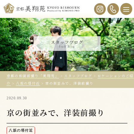
スタッフブログ
Staff Blog
京都の和装前撮り「美翔苑」
>
スタッフブログ
>
ロケーションのご紹
介
>
八坂の塔付近
>
京の街並みで、洋装前撮り
2020.09.30
京の街並みで、洋装前撮り
八坂の塔付近