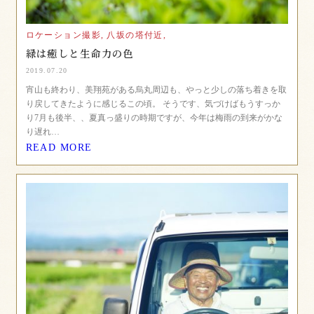
ロケーション撮影,
八坂の塔付近,
緑は癒しと生命力の色
2019.07.20
宵山も終わり、美翔苑がある烏丸周辺も、やっと少しの落ち着きを取
り戻してきたように感じるこの頃。 そうです、気づけばもうすっか
り7月も後半、、夏真っ盛りの時期ですが、今年は梅雨の到来がかな
り遅れ…
READ MORE