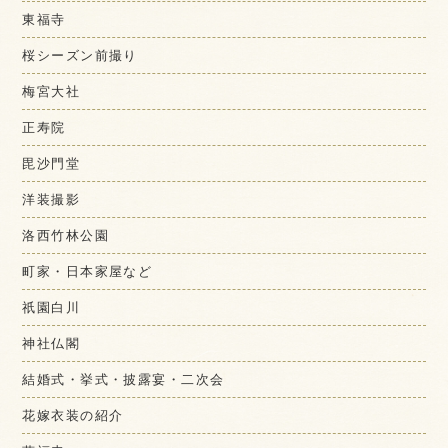
東福寺
桜シーズン前撮り
梅宮大社
正寿院
毘沙門堂
洋装撮影
洛西竹林公園
町家・日本家屋など
祇園白川
神社仏閣
結婚式・挙式・披露宴・二次会
花嫁衣装の紹介