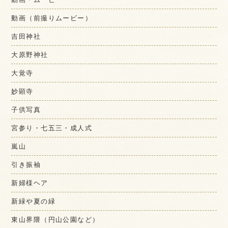
動画（前撮りムービー）
吉田神社
大原野神社
大覚寺
妙顕寺
子供写真
宮参り・七五三・成人式
嵐山
引き振袖
新婦様ヘア
新緑や夏の緑
東山界隈（円山公園など）