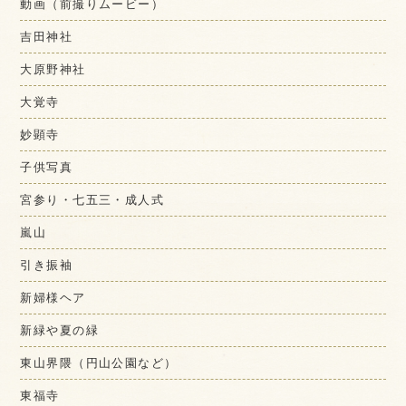
動画（前撮りムービー）
吉田神社
大原野神社
大覚寺
妙顕寺
子供写真
宮参り・七五三・成人式
嵐山
引き振袖
新婦様ヘア
新緑や夏の緑
東山界隈（円山公園など）
東福寺