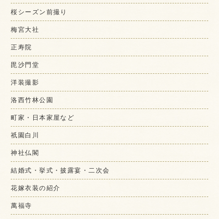
桜シーズン前撮り
梅宮大社
正寿院
毘沙門堂
洋装撮影
洛西竹林公園
町家・日本家屋など
祇園白川
神社仏閣
結婚式・挙式・披露宴・二次会
花嫁衣装の紹介
萬福寺