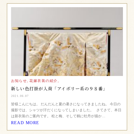
お知らせ,
花嫁衣装の紹介,
新しい色打掛が入荷「アイボリー系の９８番」
2021.06.07
皆様こんにちは。 だんだんと夏の暑さになってきましたね。 今日の
撮影では、シャツが汗だくになってしまいました。 さてさて、本日
は新衣装のご案内です。 松と梅、そして鶴に牡丹が描か…
READ MORE