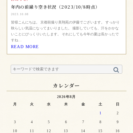
年内の前撮り空き状況（2023/10/8時点）
2023.10.08
皆様こんにちは。 京都前撮り美翔苑の伊藤でございます。 すっかり
秋らしい気温になってまいりました。 撮影していても、汗をかかな
いことにびっくりいたします。 それにしても今年の夏は長かったで
すね…
READ MORE
カレンダー
2026年8月
月
火
水
木
金
土
日
1
2
3
4
5
6
7
8
9
10
11
12
13
14
15
16