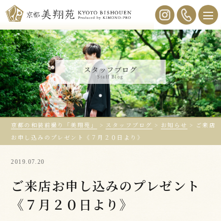
スタッフブログ
Staff Blog
京都の和装前撮り「美翔苑」
>
スタッフブログ
>
お知らせ
>
ご来店
お申し込みのプレゼント《７月２０日より》
2019.07.20
ご来店お申し込みのプレゼント
《７月２０日より》