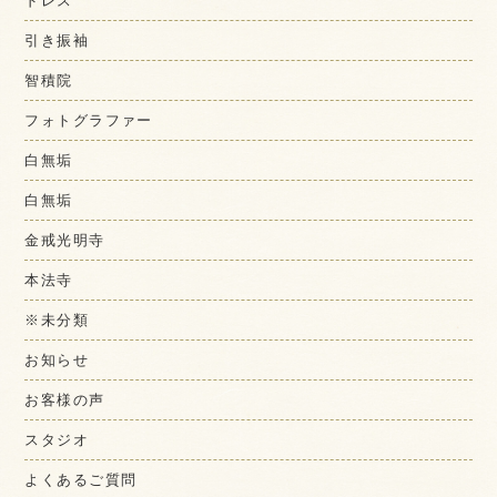
ドレス
引き振袖
智積院
フォトグラファー
白無垢
白無垢
金戒光明寺
本法寺
※未分類
お知らせ
お客様の声
スタジオ
よくあるご質問