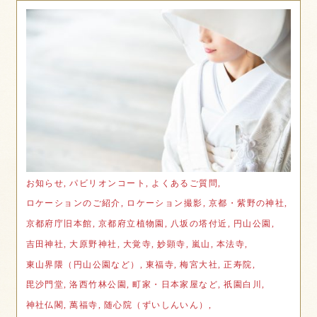
お知らせ,
パビリオンコート,
よくあるご質問,
ロケーションのご紹介,
ロケーション撮影,
京都・紫野の神社,
京都府庁旧本館,
京都府立植物園,
八坂の塔付近,
円山公園,
吉田神社,
大原野神社,
大覚寺,
妙顕寺,
嵐山,
本法寺,
東山界隈（円山公園など）,
東福寺,
梅宮大社,
正寿院,
毘沙門堂,
洛西竹林公園,
町家・日本家屋など,
祇園白川,
神社仏閣,
萬福寺,
随心院（ずいしんいん）,