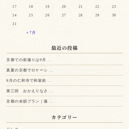
17
18
19
20
21
22
23
24
25
26
27
28
29
30
31
« 7月
最近の投稿
京都での前撮りは9月 ...
真夏の京都でロケーシ ...
9月の仁和寺で和装前 ...
第三回 おかえりなさ ...
京都の余韻プラン｜撮 ...
カテゴリー