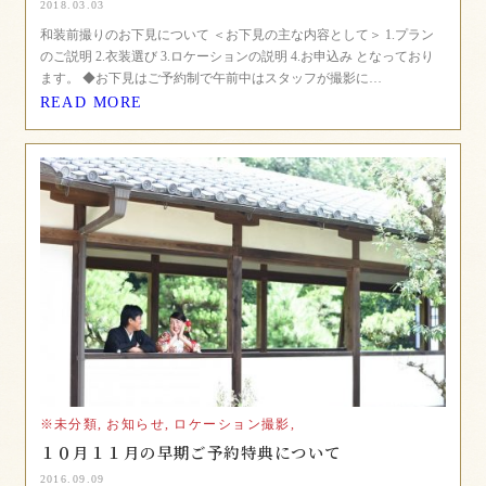
2018.03.03
和装前撮りのお下見について ＜お下見の主な内容として＞ 1.プラン
のご説明 2.衣装選び 3.ロケーションの説明 4.お申込み となっており
ます。 ◆お下見はご予約制で午前中はスタッフが撮影に…
READ MORE
※未分類,
お知らせ,
ロケーション撮影,
１０月１１月の早期ご予約特典について
2016.09.09