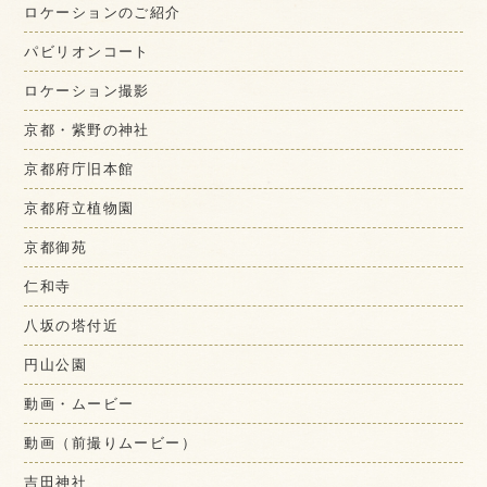
ロケーションのご紹介
パビリオンコート
ロケーション撮影
京都・紫野の神社
京都府庁旧本館
京都府立植物園
京都御苑
仁和寺
八坂の塔付近
円山公園
動画・ムービー
動画（前撮りムービー）
吉田神社