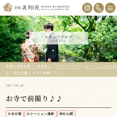
スタッフブログ
Staff Blog
京都の和装前撮り「美翔苑」
>
スタッフブログ
>
ロケーションのご紹
介
>
神社仏閣
>
お寺で前撮り♪♪
2017.09.20
お寺で前撮り♪♪
※未分類
ロケーション撮影
神社仏閣