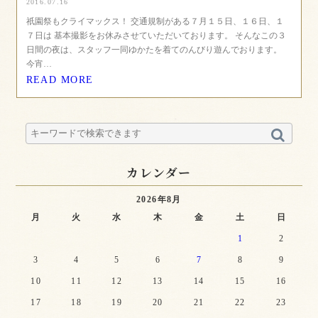
2016.07.16
祇園祭もクライマックス！ 交通規制がある７月１５日、１６日、１
７日は 基本撮影をお休みさせていただいております。 そんなこの３
日間の夜は、スタッフ一同ゆかたを着てのんびり遊んでおります。
今宵…
READ MORE
カレンダー
2026年8月
月
火
水
木
金
土
日
1
2
3
4
5
6
7
8
9
10
11
12
13
14
15
16
17
18
19
20
21
22
23