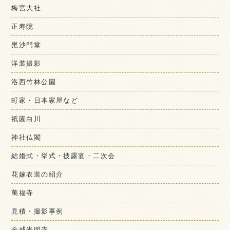
梅宮大社
正寿院
毘沙門堂
洋装撮影
洛西竹林公園
町家・日本家屋など
祇園白川
神社仏閣
結婚式・挙式・披露宴・二次会
花嫁衣装の紹介
萬福寺
見積・撮影事例
金戒光明寺