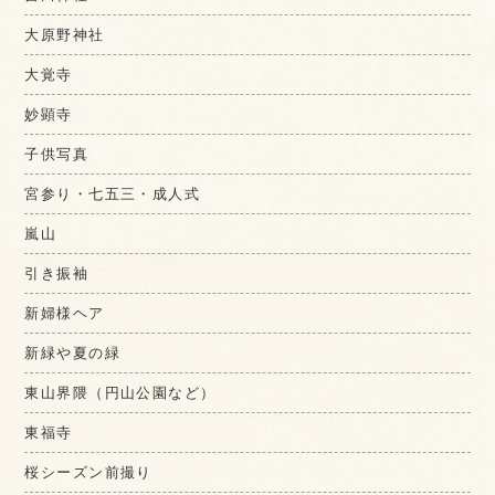
大原野神社
大覚寺
妙顕寺
子供写真
宮参り・七五三・成人式
嵐山
引き振袖
新婦様ヘア
新緑や夏の緑
東山界隈（円山公園など）
東福寺
桜シーズン前撮り