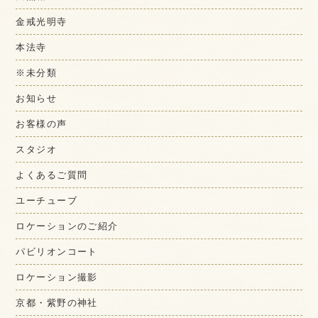
金戒光明寺
本法寺
※未分類
お知らせ
お客様の声
スタジオ
よくあるご質問
ユーチューブ
ロケーションのご紹介
パビリオンコート
ロケーション撮影
京都・紫野の神社