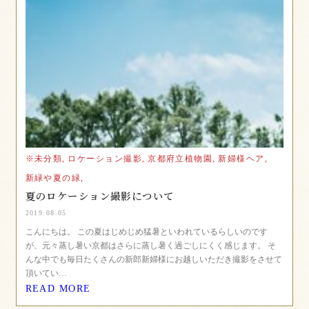
※未分類,
ロケーション撮影,
京都府立植物園,
新婦様ヘア,
新緑や夏の緑,
夏のロケーション撮影について
2019.08.05
こんにちは。 この夏はじめじめ猛暑といわれているらしいのです
が、元々蒸し暑い京都はさらに蒸し暑く過ごしにくく感じます。 そ
んな中でも毎日たくさんの新郎新婦様にお越しいただき撮影をさせて
頂いてい…
READ MORE