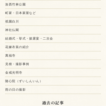
洛西竹林公園
町家・日本家屋など
祇園白川
神社仏閣
結婚式・挙式・披露宴・二次会
花嫁衣装の紹介
萬福寺
見積・撮影事例
金戒光明寺
随心院（ずいしんいん）
雨の日の撮影
過去の記事