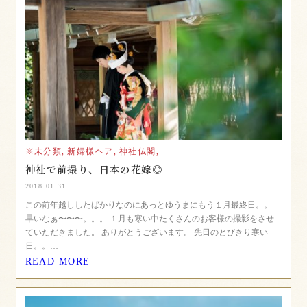
※未分類,
新婦様ヘア,
神社仏閣,
神社で前撮り、日本の花嫁◎
2018.01.31
この前年越ししたばかりなのにあっとゆうまにもう１月最終日。。
早いなぁ〜〜〜。。。 １月も寒い中たくさんのお客様の撮影をさせ
ていただきました。 ありがとうございます。 先日のとびきり寒い
日。。…
READ MORE