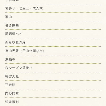
宮参り・七五三・成人式
嵐山
引き振袖
新婦様ヘア
新緑や夏の緑
東山界隈（円山公園など）
東福寺
桜シーズン前撮り
梅宮大社
正寿院
毘沙門堂
洋装撮影