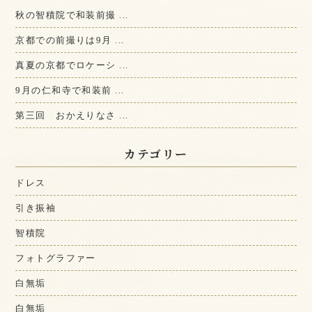
秋の智積院で和装前撮 ...
京都での前撮りは9月 ...
真夏の京都でロケーシ ...
9月の仁和寺で和装前 ...
第三回 おかえりなさ ...
カテゴリー
ドレス
引き振袖
智積院
フォトグラファー
白無垢
白無垢