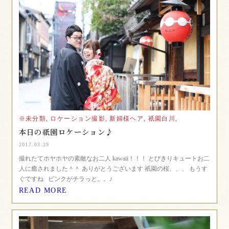
※未分類,
ロケーション撮影,
新婦様ヘア,
祇園白川,
本日の祇園ロケーション♪
2017.03.29
撮れたてホヤホヤの素敵なお二人 kawaii！！！ とびきりキュートお二
人に癒されました＾＾ ありがとうございます 祇園の桜、、、 もうす
ぐですね ピンクがチラっと。。♪
READ MORE