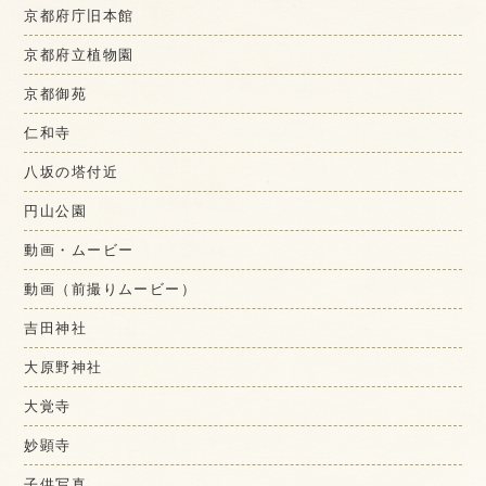
京都府庁旧本館
京都府立植物園
京都御苑
仁和寺
八坂の塔付近
円山公園
動画・ムービー
動画（前撮りムービー）
吉田神社
大原野神社
大覚寺
妙顕寺
子供写真