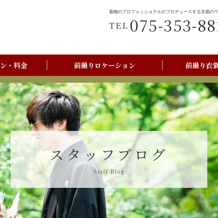
着物のプロフェッショナルがプロデュースする京都の
075-353-88
TEL
ン・料金
前撮りロケーション
前撮り衣
前撮りご利用の流れ
京都美翔苑店舗情報
スタッフブログ
Staff Blog