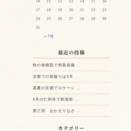
10
11
12
13
14
15
16
17
18
19
20
21
22
23
24
25
26
27
28
29
30
31
« 7月
最近の投稿
秋の智積院で和装前撮 ...
京都での前撮りは9月 ...
真夏の京都でロケーシ ...
9月の仁和寺で和装前 ...
第三回 おかえりなさ ...
カテゴリー