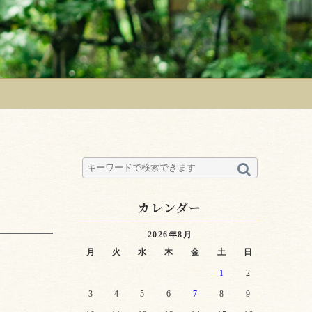
カレンダー
2026年8月
月
火
水
木
金
土
日
1
2
3
4
5
6
7
8
9