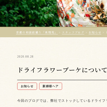
京都の和装前撮り「美翔苑」
>
スタッフブログ
>
お知らせ
>
2020.08.28
ドライフラワーブーケについ
お知らせ
新婦様ヘア
今回のブログでは、弊社でストックしているドライフ