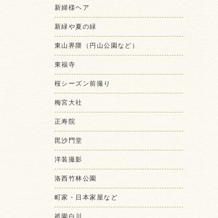
新婦様ヘア
新緑や夏の緑
東山界隈（円山公園など）
東福寺
桜シーズン前撮り
梅宮大社
正寿院
毘沙門堂
洋装撮影
洛西竹林公園
町家・日本家屋など
祇園白川