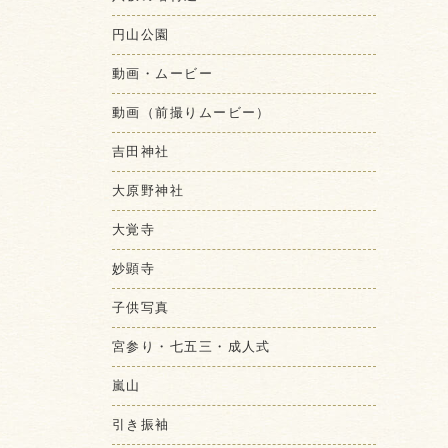
円山公園
動画・ムービー
動画（前撮りムービー）
吉田神社
大原野神社
大覚寺
妙顕寺
子供写真
宮参り・七五三・成人式
嵐山
引き振袖