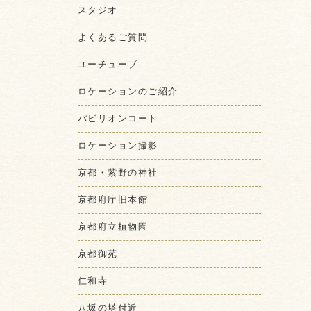
スタジオ
よくあるご質問
ユーチューブ
ロケーションのご紹介
パビリオンコート
ロケーション撮影
京都・紫野の神社
京都府庁旧本館
京都府立植物園
京都御苑
仁和寺
八坂の塔付近